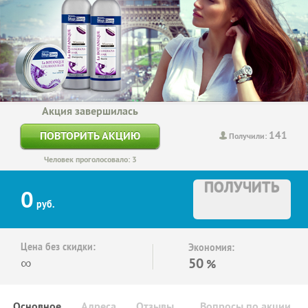
Акция завершилась
141
ПОВТОРИТЬ АКЦИЮ
Получили:
Человек проголосовало: 3
ПОЛУЧИТЬ
0
руб.
Цена без скидки:
Экономия:
∞
50
%
Основное
Адреса
Отзывы
Вопросы по акции