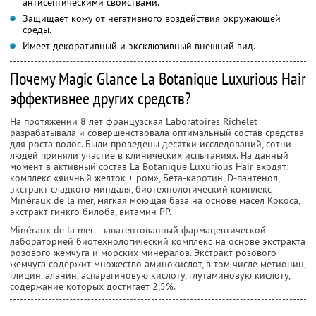
антисептическими свойствами.
Защищает кожу от негативного воздействия окружающей
среды.
Имеет декоративный и эксклюзивный внешний вид.
Почему Magic Glance La Botanique Luxurious Hair
эффективнее других средств?
На протяжении 8 лет французская Laboratoires Richelet
разрабатывала и совершенствовала оптимальный состав средства
для роста волос. Были проведены десятки исследований, сотни
людей приняли участие в клинических испытаниях. На данный
момент в активный состав La Botanique Luxurious Hair входят:
комплекс «яичный желток + ром», Бета-каротин, D-пантенол,
экстракт сладкого миндаля, биотехнологический комплекс
Minéraux de la mer, мягкая моющая база на основе масел Кокоса,
экстракт гинкго билоба, витамин PP.
Minéraux de la mer - запатентованный фармацевтической
лабораторией биотехнологический комплекс на основе экстракта
розового жемчуга и морских минералов. Экстракт розового
жемчуга содержит множество аминокислот, в том числе метионин,
глицин, аланин, аспарагиновую кислоту, глутаминовую кислоту,
содержание которых достигает 2,5%.