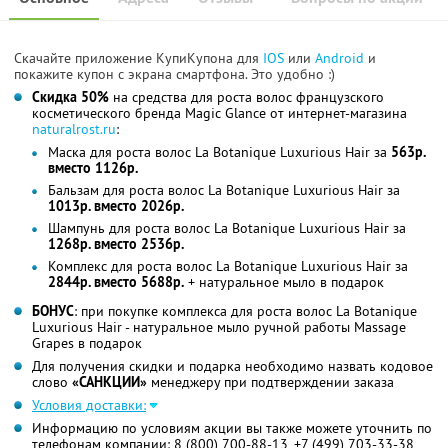
Скачайте приложение КупиКупона для
IOS
или
Android
и
покажите купон с экрана смартфона. Это удобно :)
Скидка 50%
на средства для роста волос французского
косметического бренда Magic Glance от интернет-магазина
naturalrost.ru
:
Маска для роста волос La Botanique Luxurious Hair за
563р.
вместо 1126р.
Бальзам для роста волос La Botanique Luxurious Hair за
1013р. вместо 2026р.
Шампунь для роста волос La Botanique Luxurious Hair за
1268р. вместо 2536р.
Комплекс для роста волос La Botanique Luxurious Hair за
2844р. вместо 5688р.
+ натуральное мыло в подарок
БОНУС
: при покупке комплекса для роста волос La Botanique
Luxurious Hair - натуральное мыло ручной работы Massage
Grapes в подарок
Для получения скидки и подарка необходимо назвать кодовое
слово
«САНКЦИИ»
менеджеру при подтверждении заказа
Условия доставки:
Информацию по условиям акции вы также можете уточнить по
телефонам компании: 8 (800) 700-88-13, +7 (499) 703-33-38