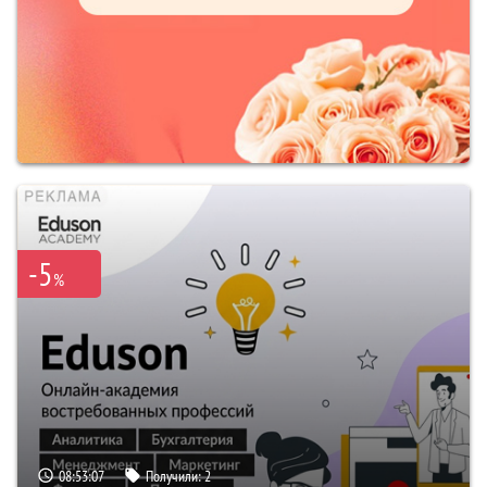
-5
%
08:53:06
Получили:
2