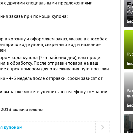
тся с другими специальными предложениями
Ра
«Э
ния заказа при помощи купона:
Бе
в корзину и оформляем заказ, указав в способах
ентариях код купона, секретный код и название
лен
Кур
ром кода купона (2-3 рабочих дня), вам придет
ил в обработку. После отправки товара на ваш
Бе
ние с трек номером для отслеживания пути посылки
 - 4-6 недель после отправки, сроки зависят от
Ра
 вы также можете уточнить по телефону компании
дне
Бе
я 2013 включительно
ся купоном
Люб