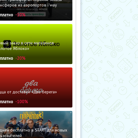
нсферов из аэропортов i'way
сплатно
-10%
вый заказ в сети магазинов
олотое Яблоко»
сплатно
-20%
ца от доставки «Два берега»
сплатно
-100%
дней бесплатно в START для новых
льзователей