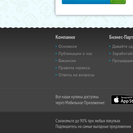
Компания
Бизнес-Пар
Основное
Давайте сд
Публикации о нас
Заработайт
Вакансии
Прошедши
Правила сервиса
Ответы на вопросы
Все наши купоны доступны
через Мобильное Приложение:
Сэкономьте до 90% при любых покупках
Подпишитесь на самые выгодные предложения