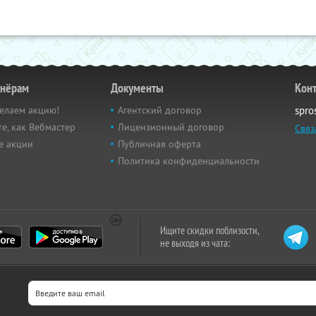
тнёрам
Документы
Кон
елаем акцию!
Агентский договор
spro
е, как Вебмастер
Лицензионный договор
Связ
е акции
Публичная оферта
Политика конфиденциальности
Ищите скидки поблизости,
не выходя из чата: