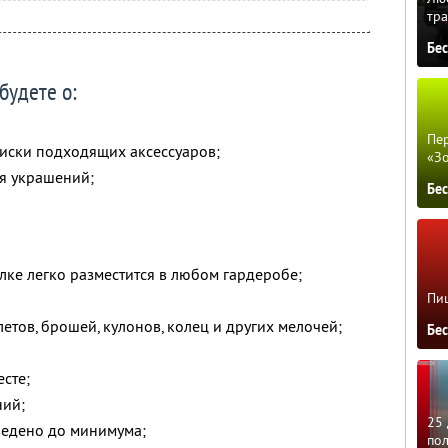
тра
Бе
будете о:
Пер
иски подходящих аксессуаров;
«З
я украшений;
Бе
лке легко разместится в любом гардеробе;
Пиц
етов, брошей, кулонов, колец и других мелочей;
Бе
есте;
ний;
25 
ведено до минимума;
по