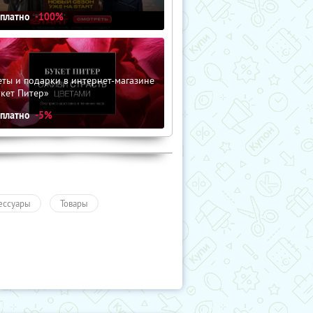
сплатно
-100%
ты и подарки в интернет-магазине
кет Питер»
сплатно
-5%
ессуары
Товары