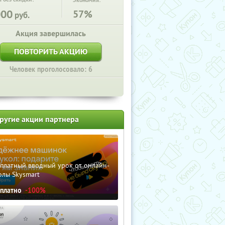
Экономия:
000
57%
руб.
Акция завершилась
ПОВТОРИТЬ АКЦИЮ
Человек проголосовало: 6
ругие акции партнера
сплатный вводный урок от онлайн-
олы Skysmart
сплатно
-100%