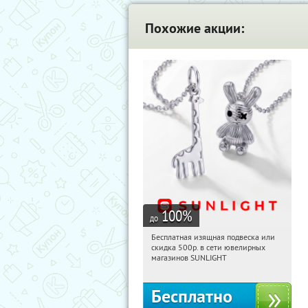
Похожие акции:
100
%
до
Бесплатная изящная подвеска или
11:54:22
Получили:
73
скидка 500р. в сети ювелирных
Россия
магазинов SUNLIGHT
Бесплатно