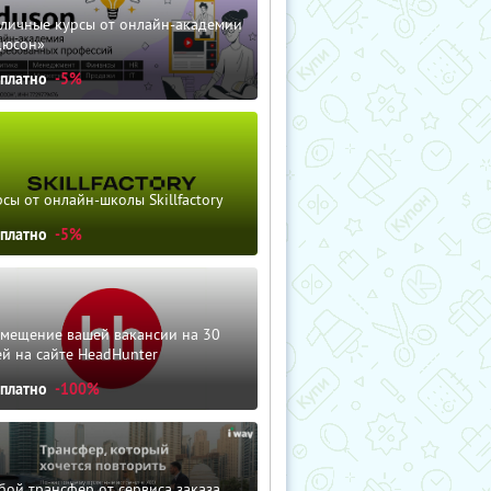
зличные курсы от онлайн-академии
дюсон»
сплатно
-5%
сы от онлайн-школы Skillfactory
сплатно
-5%
змещение вашей вакансии на 30
й на сайте HeadHunter
сплатно
-100%
ой трансфер от сервиса заказа