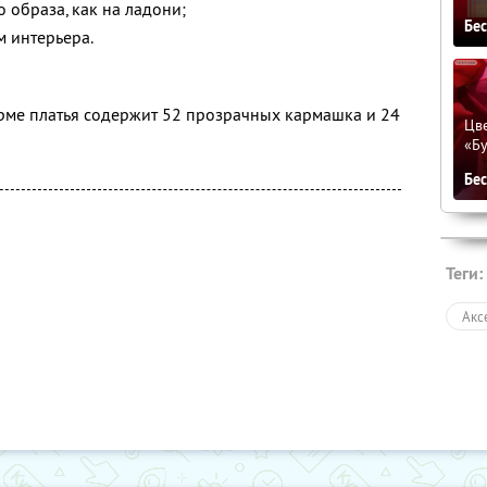
о образа, как на ладони;
Бе
м интерьера.
рме платья содержит 52 прозрачных кармашка и 24
Цве
«Бу
Бе
Теги:
Акс