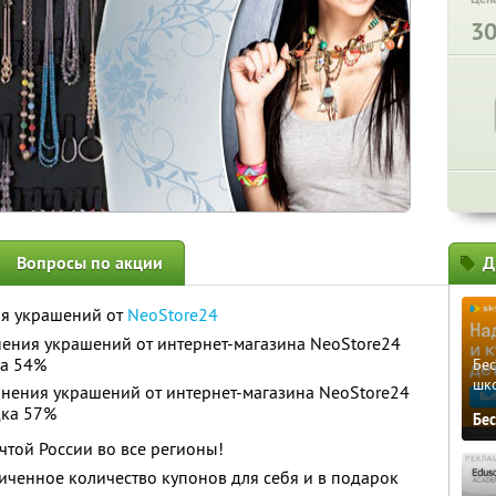
3
Вопросы по акции
Д
я украшений от
NeoStore24
нения украшений от интернет-магазина NeoStore24
а 54%
Бе
шк
анения украшений от интернет-магазина NeoStore24
ка 57%
Бе
чтой России во все регионы!
ченное количество купонов для себя и в подарок