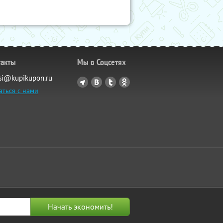
такты
Мы в Соцсетях
si@kupikupon.ru
аться с нами