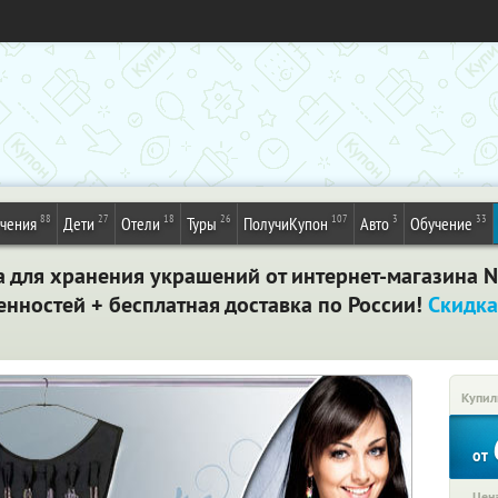
88
27
18
26
107
3
33
ечения
Дети
Отели
Туры
ПолучиКупон
Авто
Обучение
а для хранения украшений от интернет-магазина N
нностей + бесплатная доставка по России!
Скидка
Купил
от
Цена