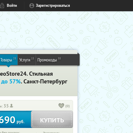
Войти
Зарегистрироваться
28
15
58
Товары
Услуги
Промокоды
eoStore24. Стильная
 до 57%
. Санкт-Петербург
35
(0)
и:
690
КУПИТЬ
руб.
 без скидки: