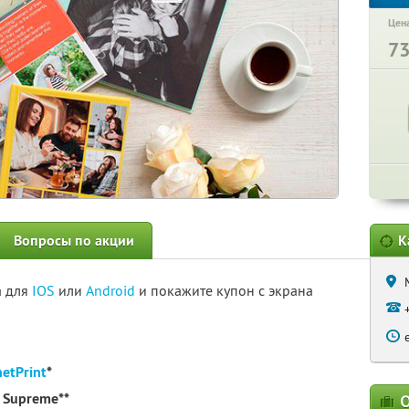
Цена
7
Вопросы по акции
К
а для
IOS
или
Android
и покажите купон с экрана
netPrint
*
 Supreme**
О