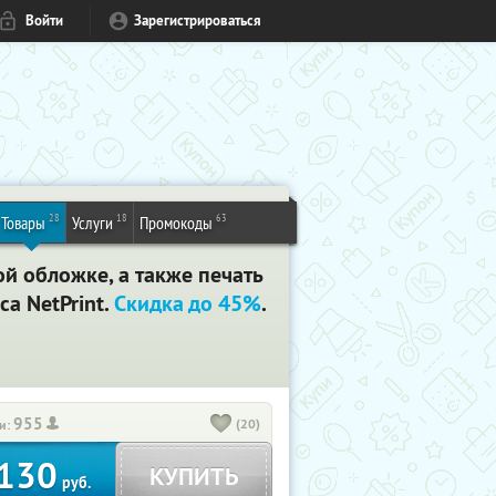
Войти
Зарегистрироваться
28
18
63
Товары
Услуги
Промокоды
й обложке, а также печать
са NetPrint.
Скидка до 45%
.
955
(20)
и:
130
КУПИТЬ
руб.