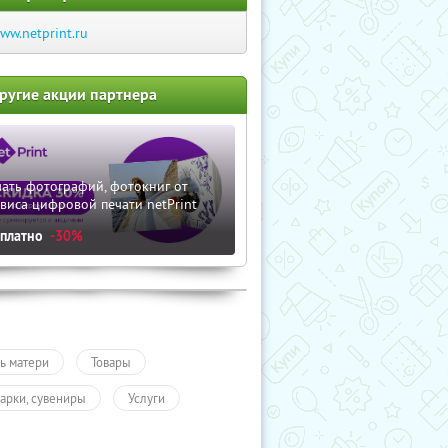
ww.netprint.ru
ругие акции партнера
ать фотографий, фотокниг от
виса цифровой печати netPrint
сплатно
-30%
ь матери
Товары
арки, сувениры
Услуги