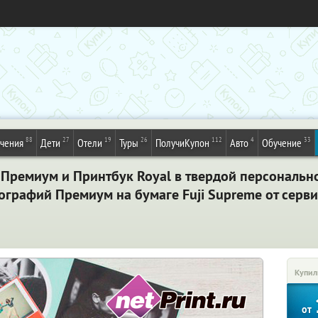
88
27
19
26
112
4
33
ечения
Дети
Отели
Туры
ПолучиКупон
Авто
Обучение
Премиум и Принтбук Royal в твердой персонально
тографий Премиум на бумаге Fuji Supreme от серви
Купил
от