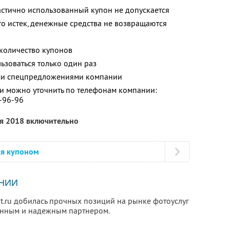
астично использованный купон не допускается
го истек, денежные средства не возвращаются
количество купонов
зоваться только один раз
ими спецпредложениями компании
 можно уточнить по телефонам компании:
1-96-96
ря 2018 включительно
ся купоном
НИИ
nt.ru добилась прочных позиций на рынке фотоуслуг
енным и надежным партнером.