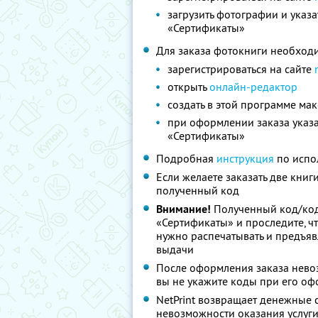
загрузить фотографии и указ
«Сертификаты»
Для заказа фотокниги необход
зарегистрироваться на сайте
открыть
онлайн-редактор
создать в этой программе мак
при оформлении заказа указа
«Сертификаты»
Подробная
инструкция
по испо
Если желаете заказать две книг
полученный код
Внимание!
Полученный код/код
«Сертификаты» и проследите, чт
нужно распечатывать и предъявл
выдачи
После оформления заказа невоз
вы не укажите коды при его о
NetPrint возвращает денежные 
невозможности оказания услуг