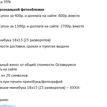
ка 39%
персональной фотообложке
Купон за 400р. и доплата на сайте: 800р. вместо
Купон за 1300р. и доплата на сайте: 2700р. вместо
нибука 18х13 (25 разворотов)
мости доставки, сроках и пунктах выдачи
ьный взнос от общей стоимости. Оставшуюся
ь на сайте
 из 20 символов:
ь при печати принтбука/фотографий
аказе минибука 18х13 (25 разворотов) — XXXX-
димо:
netPrint.ru