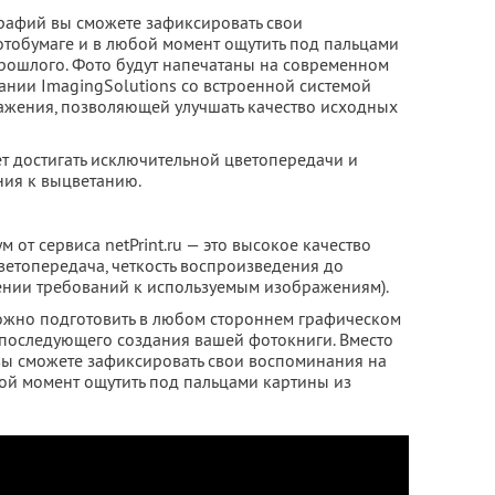
рафий вы сможете зафиксировать свои
тобумаге и в любой момент ощутить под пальцами
рошлого. Фото будут напечатаны на современном
нии ImagingSolutions со встроенной системой
ажения, позволяющей улучшать качество исходных
ет достигать исключительной цветопередачи и
ия к выцветанию.
 от сервиса netPrint.ru — это высокое качество
ветопередача, четкость воспроизведения до
ении требований к используемым изображениям).
ожно подготовить в любом стороннем графическом
я последующего создания вашей фотокниги. Вместо
ы сможете зафиксировать свои воспоминания на
бой момент ощутить под пальцами картины из