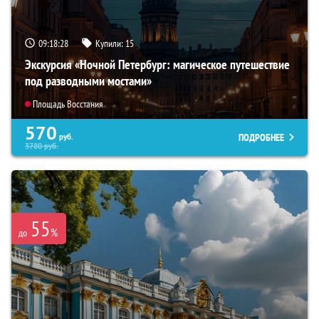
09:18:27
Купили:
15
Экскурсия «Ночной Петербург: магическое путешествие
под разводными мостами»
Площадь Восстания
570
ПОДРОБНЕЕ
руб.
3780
руб.
55
%
до