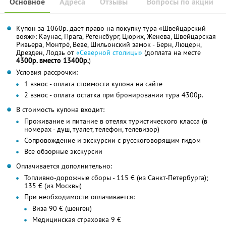
Основное
Адреса
Отзывы
Вопросы по акции
Купон за 1060р. дает право на покупку тура «Швейцарский
вояж»: Каунас, Прага, Регенсбург, Цюрих, Женева, Швейцарская
Ривьера, Монтрё, Веве, Шильонский замок - Берн, Люцерн,
Дрезден, Лодзь от
«Северной столицы»
(доплата на месте
4300р. вместо 13400р.
)
Условия рассрочки:
1 взнос - оплата стоимости купона на сайте
2 взнос - оплата остатка при бронировании тура 4300р.
В стоимость купона входит:
Проживание и питание в отелях туристического класса (в
номерах - душ, туалет, телефон, телевизор)
Сопровождение и экскурсии с русскоговорящим гидом
Все обзорные экскурсии
Оплачивается дополнительно:
Топливно-дорожные сборы - 115 € (из Санкт-Петербурга);
135 € (из Москвы)
При необходимости оплачивается:
Виза 90 € (шенген)
Медицинская страховка 9 €