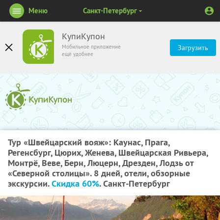
Меню
Санкт-Петербург
КупиКупон
Мобильное приложение
Загрузить
ещё удобнее
Тур «Швейцарский вояж»: Каунас, Прага,
Регенсбург, Цюрих, Женева, Швейцарская Ривьера,
Монтрё, Веве, Берн, Люцерн, Дрезден, Лодзь от
«Северной столицы». 8 дней, отели, обзорные
экскурсии.
Скидка 60%
. Санкт-Петербург