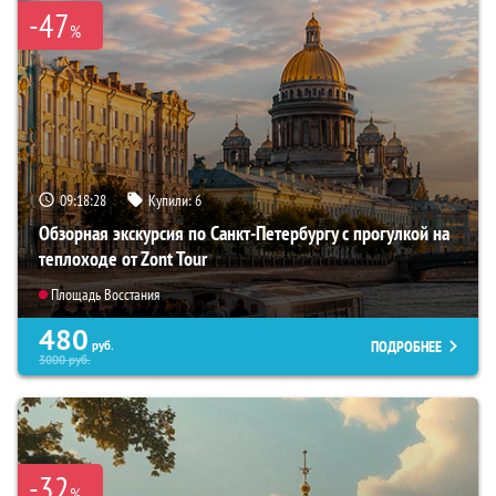
-47
%
09:18:27
Купили:
6
Обзорная экскурсия по Санкт-Петербургу с прогулкой на
теплоходе от Zont Tour
Площадь Восстания
480
ПОДРОБНЕЕ
руб.
3000
руб.
-32
%