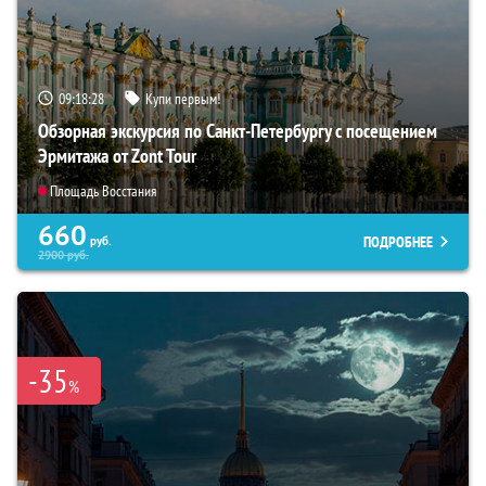
09:18:27
Купи первым!
Обзорная экскурсия по Санкт-Петербургу с посещением
Эрмитажа от Zont Tour
Площадь Восстания
660
ПОДРОБНЕЕ
руб.
2900
руб.
-35
%