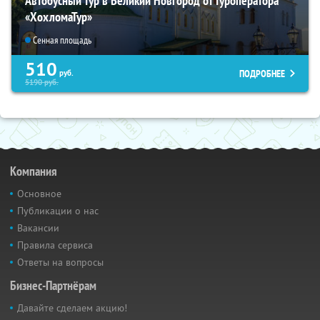
Автобусный тур в Великий Новгород от туроператора
«ХохломаТур»
Сенная площадь
510
ПОДРОБНЕЕ
руб.
5190
руб.
Компания
Основное
Публикации о нас
Вакансии
Правила сервиса
Ответы на вопросы
Бизнес-Партнёрам
Давайте сделаем акцию!