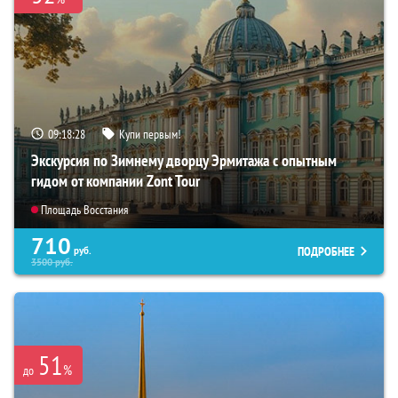
09:18:27
Купи первым!
Экскурсия по Зимнему дворцу Эрмитажа с опытным
гидом от компании Zont Tour
Площадь Восстания
710
ПОДРОБНЕЕ
руб.
3500
руб.
51
%
до