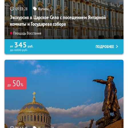
09:18:27
Купили:
5
Экскурсия в Царское Село с посещением Янтарной
комнаты и Государева собора
Площадь Восстания
345
ПОДРОБНЕЕ
от
руб.
до
6000
руб.
50
%
до