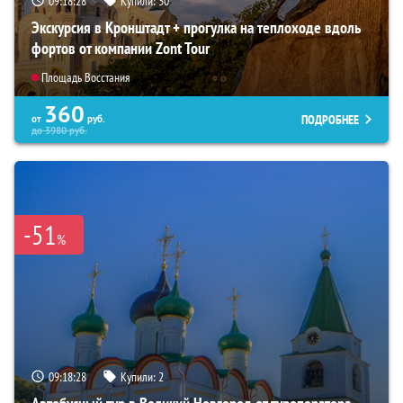
09:18:27
Купили:
30
Экскурсия в Кронштадт + прогулка на теплоходе вдоль
фортов от компании Zont Tour
Площадь Восстания
360
ПОДРОБНЕЕ
от
руб.
до
3980
руб.
-51
%
09:18:27
Купили:
2