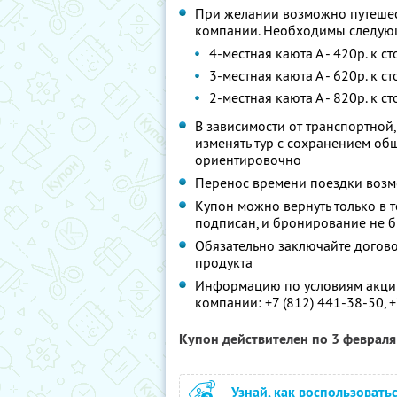
При желании возможно путешест
компании. Необходимы следую
4-местная каюта А - 420р. к 
3-местная каюта А - 620р. к 
2-местная каюта А - 820р. к 
В зависимости от транспортной
изменять тур с сохранением об
ориентировочно
Перенос времени поездки возм
Купон можно вернуть только в т
подписан, и бронирование не 
Обязательно заключайте догово
продукта
Информацию по условиям акции
компании:
+7 (812) 441-38-50,
+
Купон действителен по 3 феврал
Узнай, как воспользовать