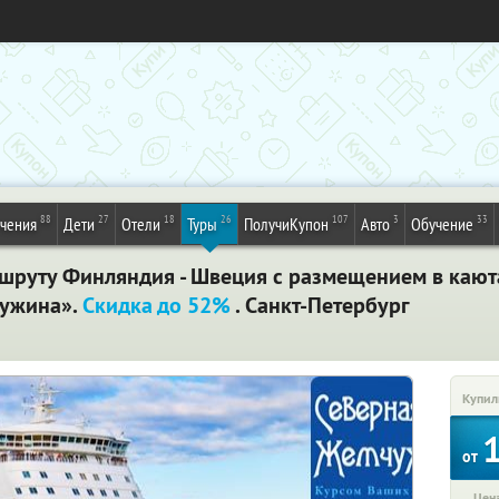
88
27
18
26
107
3
33
ечения
Дети
Отели
Туры
ПолучиКупон
Авто
Обучение
руту Финляндия - Швеция с размещением в каютах
чужина».
Скидка до 52%
. Санкт-Петербург
Купил
от
Цена