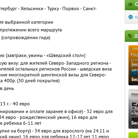
О
рбург - Хельсинки - Турку - Порвоо - Санкт-
n
те выбранной категории
 протяжении всего маршрута
Д
 (сопровождении гида)
ю (завтраки, ужины - «Шведский стол»)
кую визу: для жителей Северо-Западного региона -
Бе
жителей остальных регионов России - шведская виза
шк
ение многократной шенгенской визы для Северо-
Бе
а 400р. (30 дней покрытия)
 в день
3 г. - 40 евро
Ра
нировании и оплате заранее в офисе) - 32 евро для
«Э
 34 евро - рождественский ужин), 16 евро для
ля ребенка 6-11 лет
Бе
пке на борту) - 34 евро для взрослого (на 24.11 и
кий ужин), 16 евро для ребенка 12-17 лет, 11 евро