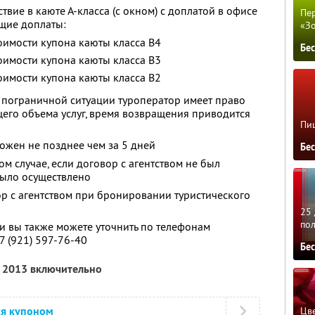
вие в каюте А-класса (с окном) с доплатой в офисе
Пер
щие доплаты:
«З
стоимости купона каюты класса В4
Бе
стоимости купона каюты класса В3
стоимости купона каюты класса В2
, пограничной ситуации туроператор имеет право
щего объема услуг, время возвращения приводится
Пиц
ожен не позднее чем за 5 дней
Бе
ом случае, если договор с агентством не был
было осуществлено
р с агентством при бронировании туристического
25 
по
 вы также можете уточнить по телефонам
7 (921) 597-76-40
Бе
я 2013 включительно
ся купоном
Цве