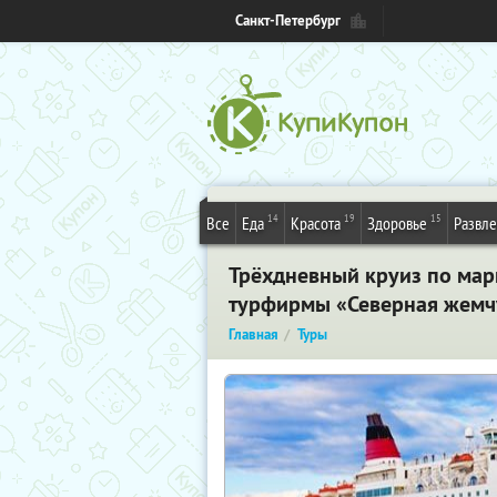
Санкт-Петербург
14
19
15
Все
Еда
Красота
Здоровье
Развл
Трёхдневный круиз по марш
турфирмы «Северная жем
Главная
Туры