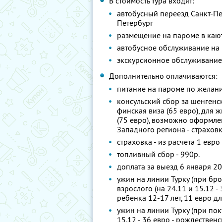
В стоимость тура входят:
автобусный переезд Санкт-Пете
Петербург
размещение на пароме в каю
автобусное обслуживание на
экскурсионное обслуживание
Дополнительно оплачиваются:
питание на пароме по желани
консульский сбор за шенгенс
финская виза (65 евро), для 
(75 евро), возможно оформл
Западного региона - страховк
страховка - из расчета 1 евро
топливный сбор - 990р.
доплата за выезд 6 января 201
ужин на линии Турку (при бро
взрослого (на 24.11 и 15.12 -
ребенка 12-17 лет, 11 евро д
ужин на линии Турку (при поку
15.12 - 36 евро - рождественс