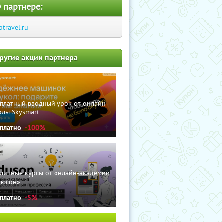
 партнере:
ptravel.ru
ругие акции партнера
сплатный вводный урок от онлайн-
олы Skysmart
сплатно
-100%
зличные курсы от онлайн-академии
дюсон»
сплатно
-5%