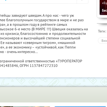
«Бу
Бе
пейцы завидуют шведам. А про нас - чего уж
лее благополучным государством в мире и не раз
а», а в прошлом году в рейтинге самых
ысокое 6-е место (В МИРЕ !!!) Швеция оказалась на
Теги:
 из кризиса, благосостоянию и продолжительности
пенсионеров и высочайшей степени социальной
Виз
 Ее называют «северным тигром», «машиной
е», а ее экономику – «устойчивой, как Пеппи
ю - очень интересно...
с ограниченной ответственностью «ТУРОПЕРАТОР
841485846
, ОГРН 1137847272310