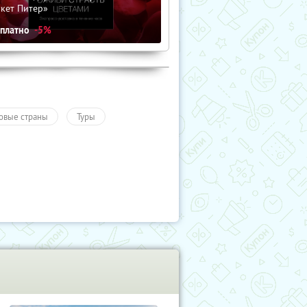
кет Питер»
сплатно
-5%
овые страны
Туры