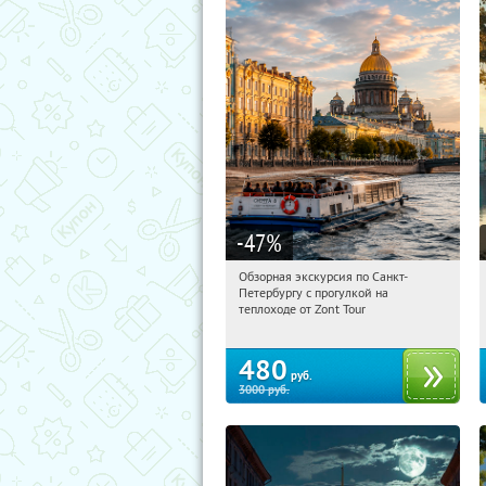
-47
%
Обзорная экскурсия по Санкт-
10:23:15
Купили:
6
Петербургу с прогулкой на
Площадь Восстания
теплоходе от Zont Tour
480
руб.
3000
руб.