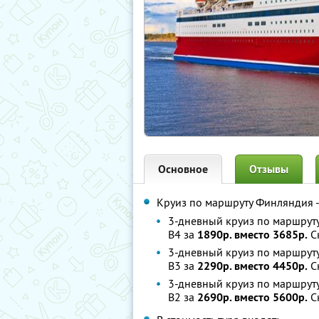
Основное
Отзывы
Круиз по маршруту Финляндия 
3-дневный круиз по маршруту
В4 за
1890р. вместо 3685р.
С
3-дневный круиз по маршруту
В3 за
2290р. вместо 4450р.
С
3-дневный круиз по маршруту
В2 за
2690р. вместо 5600р.
С