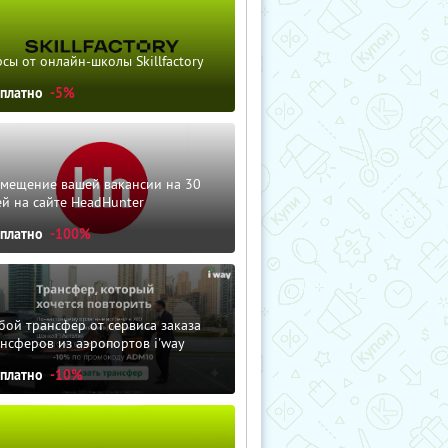
сы от онлайн-школы Skillfactory
сплатно
-5%
змещение вашей вакансии на 30
й на сайте HeadHunter
сплатно
-100%
ой трансфер от сервиса заказа
нсферов из аэропортов i'way
сплатно
-10%