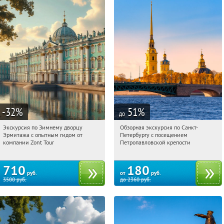
-32
%
51
%
до
Экскурсия по Зимнему дворцу
Обзорная экскурсия по Санкт-
10:23:15
Купи первым!
10:23:15
Купили:
1
Эрмитажа с опытным гидом от
Петербургу с посещением
Площадь Восстания
Площадь Восстания
компании Zont Tour
Петропавловской крепости
710
180
руб.
от
руб.
3500
руб.
до
2360
руб.