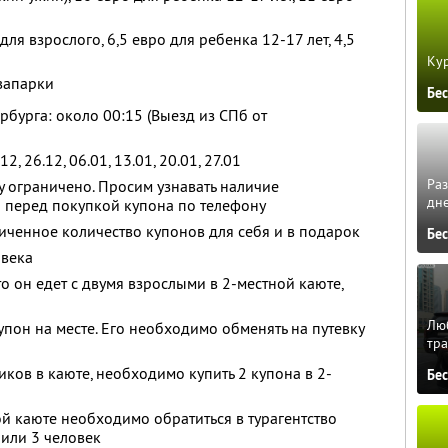
для взрослого, 6,5 евро для ребенка 12-17 лет, 4,5
Кур
вапарки
Бе
рбурга: около 00:15 (Выезд из СПб от
2, 26.12, 06.01, 13.01, 20.01, 27.01
Ра
у ограничено. Просим узнавать наличие
дне
 перед покупкой купона по телефону
ченное количество купонов для себя и в подарок
Бе
овека
то он едет с двумя взрослыми в 2-местной каюте,
Люб
пон на месте. Его необходимо обменять на путевку
тра
чиков в каюте, необходимо купить 2 купона в 2-
Бе
ой каюте необходимо обратиться в турагентство
 или 3 человек