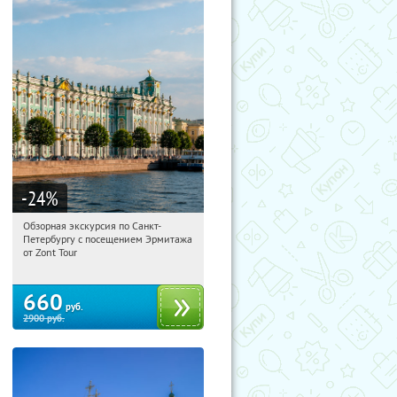
-24
%
Обзорная экскурсия по Санкт-
10:23:15
Купи первым!
Петербургу с посещением Эрмитажа
Площадь Восстания
от Zont Tour
660
руб.
2900
руб.