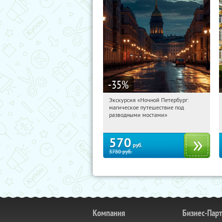
-35
%
Экскурсия «Ночной Петербург:
10:23:15
Купили:
15
магическое путешествие под
Площадь Восстания
разводными мостами»
570
руб.
3780
руб.
Компания
Бизнес-Пар