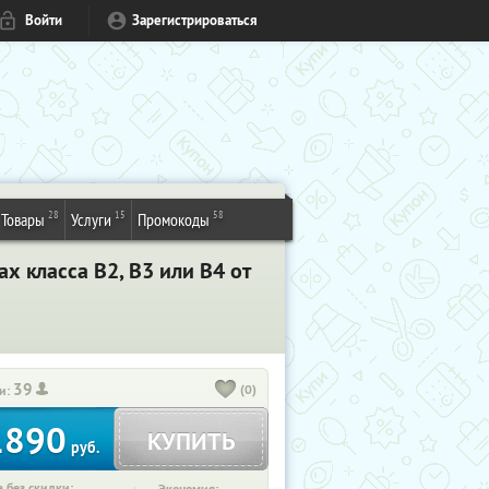
Войти
Зарегистрироваться
28
15
58
Товары
Услуги
Промокоды
 класса В2, В3 или В4 от
39
(0)
и:
1890
КУПИТЬ
руб.
 без скидки: