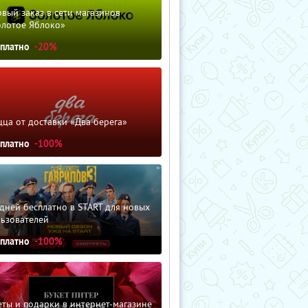
вый заказ в сети магазинов
олотое Яблоко»
сплатно
-20%
ца от доставки «Два берега»
сплатно
-100%
дней бесплатно в START для новых
льзователей
сплатно
-100%
ты и подарки в интернет-магазине