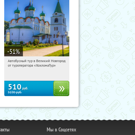
-51
%
Автобусный тур в Великий Новгород
10:23:15
Купили:
2
от туроператора «ХохломаТур»
Сенная площадь
510
руб.
5190
руб.
такты
Мы в Соцсетях