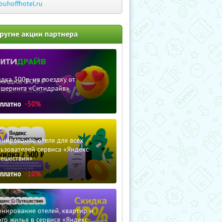
buhoffhotel.ru
ругие акции партнера
дка 300р. на поездку от
ршеринга «Ситидрайв»
сплатно
-50%
нирование отеля для всех
ьзователей сервиса «Яндекс
тешествия»
сплатно
-10%
нирование отелей, квартир и
го жилья в сервисе «Яндекс