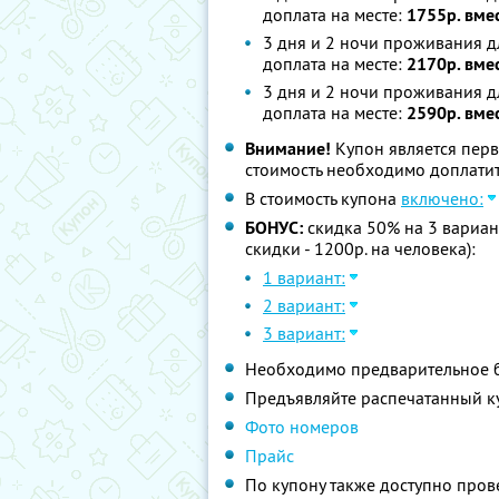
доплата на месте:
1755р. вме
3 дня и 2 ночи проживания д
доплата на месте:
2170р. вме
3 дня и 2 ночи проживания д
доплата на месте:
2590р. вме
Внимание!
Купон является пер
стоимость необходимо доплатит
В стоимость купона
включено:
БОНУС:
скидка 50% на 3 вариант
скидки - 1200р. на человека):
1 вариант:
2 вариант:
3 вариант:
Необходимо предварительное 
Предъявляйте распечатанный к
Фото номеров
Прайс
По купону также доступно пров