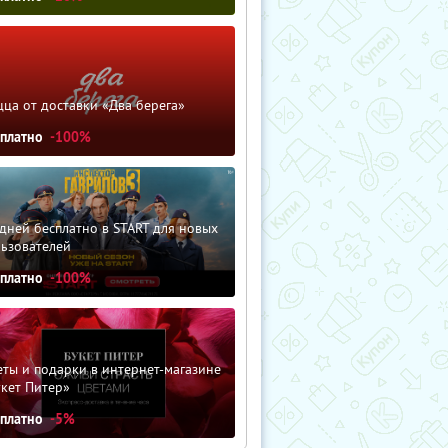
ца от доставки «Два берега»
сплатно
-100%
дней бесплатно в START для новых
льзователей
сплатно
-100%
ты и подарки в интернет-магазине
кет Питер»
сплатно
-5%