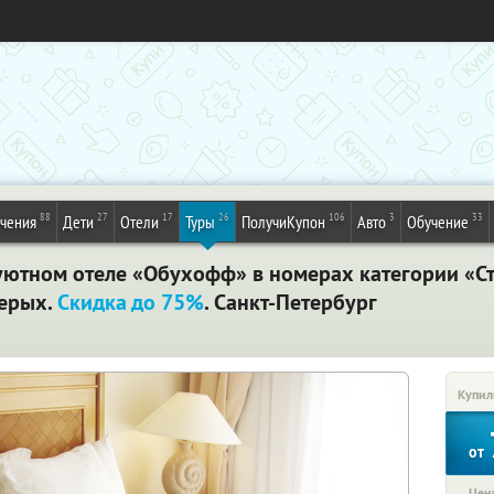
88
27
17
26
106
3
33
ечения
Дети
Отели
Туры
ПолучиКупон
Авто
Обучение
уютном отеле «Обухофф» в номерах категории «Ст
верых.
Скидка до 75%
. Санкт-Петербург
Купил
от
Цена