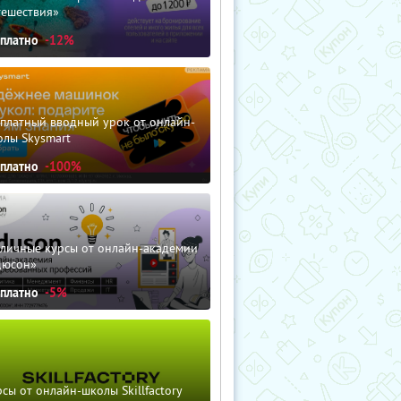
тешествия»
сплатно
-12%
сплатный вводный урок от онлайн-
олы Skysmart
сплатно
-100%
зличные курсы от онлайн-академии
дюсон»
сплатно
-5%
сы от онлайн-школы Skillfactory