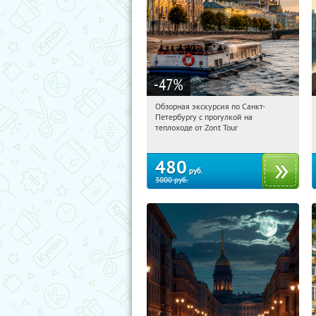
-47
%
Обзорная экскурсия по Санкт-
15:48:57
Купили:
6
Петербургу с прогулкой на
Площадь Восстания
теплоходе от Zont Tour
480
руб.
3000
руб.