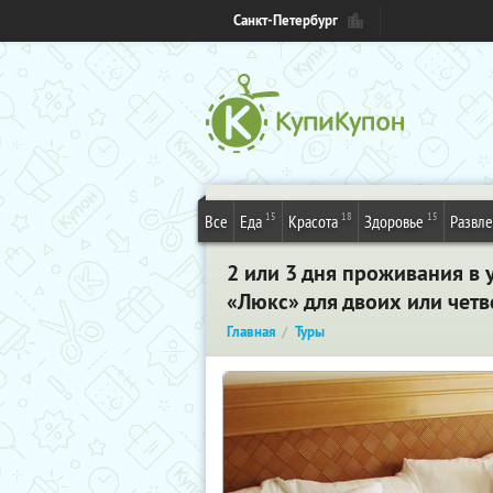
Санкт-Петербург
15
18
15
Все
Еда
Красота
Здоровье
Развл
2 или 3 дня проживания в 
«Люкс» для двоих или чет
Главная
Туры