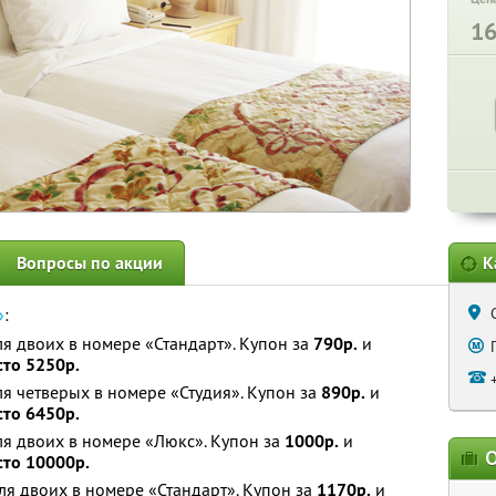
1
Вопросы по акции
К
»
:
ля двоих в номере «Стандарт». Купон за
790р.
и
сто 5250р.
ля четверых в номере «Студия». Купон за
890р.
и
сто 6450р.
ля двоих в номере «Люкс». Купон за
1000р.
и
О
сто 10000р.
ля двоих в номере «Стандарт». Купон за
1170р.
и