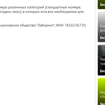
Бе
мера различных категорий (стандартные номера,
удии, люкс), в которых есть все необходимое для
кционерное общество" Лабиринт",
ИНН 7810236720
,
Ра
дне
Бе
Люб
тра
Бе
Пер
«З
Бе