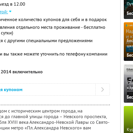
ыезд в 12.00
Пу
той:
Бе
ченное количество купонов для себя и в подарок
авления отдельного места проживание - бесплатно
 сутки)
тся с другими специальными предложениями
Бе
шк
 вы также можете уточнить по телефону компании
Бе
я 2014 включительно
Ра
«Э
ся купоном
Бе
ом с историческим центром города, на
я до главной улицы города – Невского проспекта,
ля XVIII века Александро-Невской Лавры со Свято-
нции метро «Пл. Александра Невского» вам
Кур