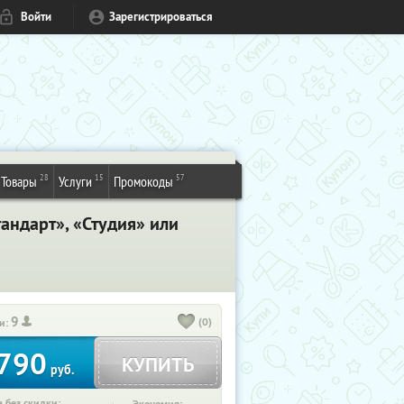
Войти
Зарегистрироваться
28
15
57
Товары
Услуги
Промокоды
андарт», «Студия» или
9
(0)
и:
790
КУПИТЬ
руб.
 без скидки: