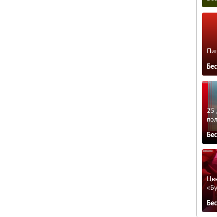
Пиц
Бе
25 
по
Бе
Цве
«Бу
Бе