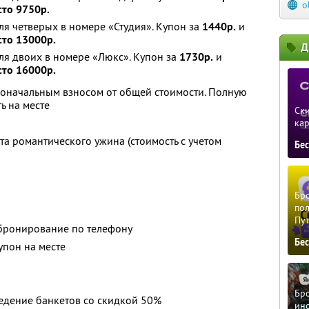
o
сто 9750р.
ля четверых в номере «Студия». Купон за
1440р.
и
сто 13000р.
Д
ля двоих в номере «Люкс». Купон за
1730р.
и
сто 16000р.
воначальным взносом от общей стоимости. Полную
ь на месте
Ски
ка
а романтического ужина (стоимость с учетом
Бе
Бро
пол
Пу
бронирование по телефону
Бе
упон на месте
Бро
едение банкетов со скидкой 50%
ино