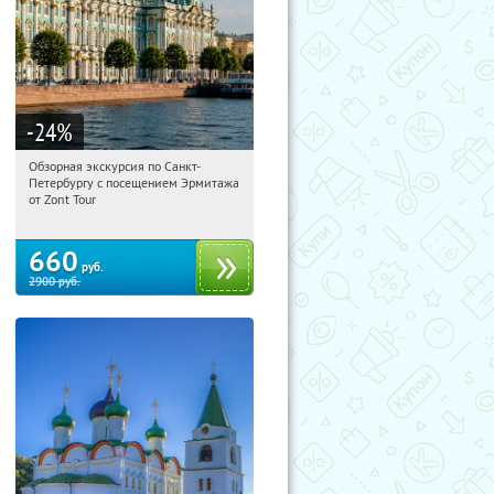
-24
%
Обзорная экскурсия по Санкт-
15:48:57
Купи первым!
Петербургу с посещением Эрмитажа
Площадь Восстания
от Zont Tour
660
руб.
2900
руб.