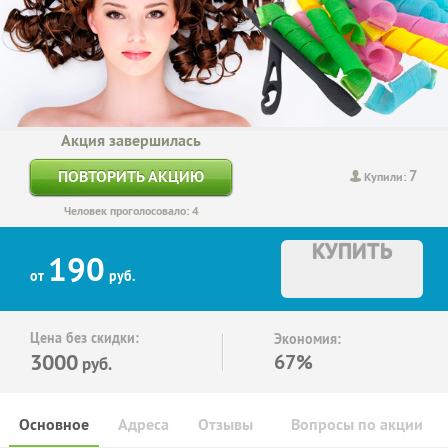
Акция завершилась
7
ПОВТОРИТЬ АКЦИЮ
Купили:
Человек проголосовало: 4
КУПИТЬ
190
от
руб.
Цена без скидки:
Экономия:
3000
67%
руб.
Основное
Адреса
Отзывы
Вопросы по акции