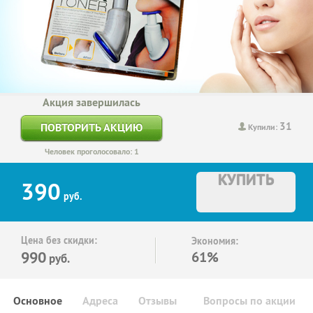
Акция завершилась
31
ПОВТОРИТЬ АКЦИЮ
Купили:
Человек проголосовало: 1
КУПИТЬ
390
руб.
Цена без скидки:
Экономия:
990
61%
руб.
Основное
Адреса
Отзывы
Вопросы по акции