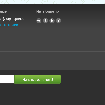
такты
Мы в Соцсетях
si@kupikupon.ru
аться с нами