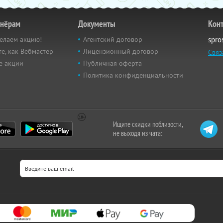
тнёрам
Документы
Кон
елаем акцию!
Агентский договор
spro
е, как Вебмастер
Лицензионный договор
Связ
е акции
Публичная оферта
Политика конфиденциальности
Ищите скидки поблизости,
не выходя из чата: