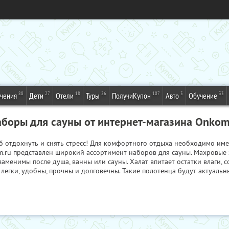
88
27
18
26
107
3
33
ечения
Дети
Отели
Туры
ПолучиКупон
Авто
Обучение
аборы для сауны от интернет-магазина Onko
об отдохнуть и снять стресс! Для комфортного отдыха необходимо име
m.ru представлен широкий ассортимент наборов для сауны. Махровые 
аменимы после душа, ванны или сауны. Халат впитает остатки влаги, с
егки, удобны, прочны и долговечны. Такие полотенца будут актуальны 