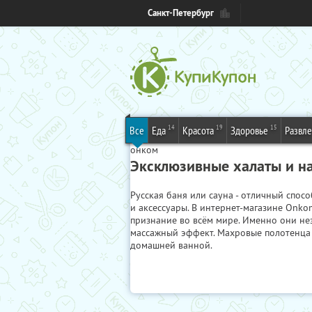
Санкт-Петербург
14
19
15
Все
Еда
Красота
Здоровье
Развл
онком
Эксклюзивные халаты и н
Русская баня или сауна - отличный спос
и аксессуары. В интернет-магазине Onko
признание во всём мире. Именно они нез
массажный эффект. Махровые полотенца л
домашней ванной.