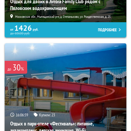
Отдых для двоих в Avrora Family Club рядом с
Пяловским водохранилищем
Московская обл., Мытищинский р-н, д. Степаньково, ул. Рождественская, д. 25
1426
ПОДРОБНЕЕ
от
руб.
до
60600
руб.
30
%
до
16:06:58
Купили:
23
Отдых в парк-отеле «Фестиваль»: питание,
аквакомплекс, детская анимация, Wi-Fi