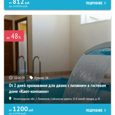
812
ПОДРОБНЕЕ
от
руб.
до
140800
руб.
48
%
до
16:06:58
Купили:
34
От 2 дней проживания для двоих с питанием в гостевом
доме «Кают-компания»
Ленинградская обл., г. Ломоносов, Сойкинская дорога, 15-й жилой городок, д. 43
1200
ПОДРОБНЕЕ
от
руб.
до
14900
руб.