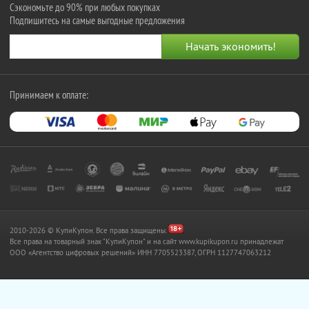
Сэкономьте до 90% при любых покупках
Подпишитесь на самые выгодные предложения
Принимаем к оплате:
2010-2026 © КупиКупон. Все права защищены.
Все права на товарный знак "КупиКупон" и на сайт www.kupikupon.ru принадлежат
OOO «Агентство цифровых решений» ИНН 7705523387, ОГРН 1127747063212