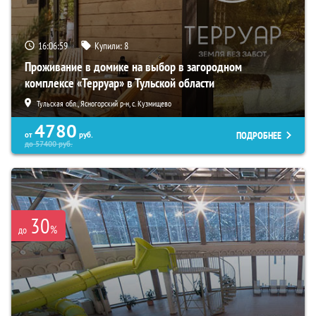
16:06:58
Купили:
8
Проживание в домике на выбор в загородном
комплексе «Терруар» в Тульской области
Тульская обл., Ясногорский р-н, с. Кузмищево
4780
ПОДРОБНЕЕ
от
руб.
до
57400
руб.
30
%
до