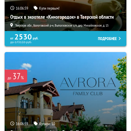
16:06:58
Купи первым!
Отдых в экоотеле «Киногородок» в Тверской области
Тверская обл., Бологовский р-н, Выползовское с/п, дер. Михайловское, д. 15
2530
ПОДРОБНЕЕ
от
руб.
до
173110
руб.
37
%
до
16:06:58
Купили:
10