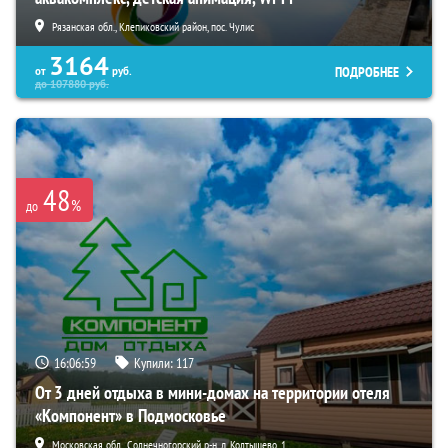
Рязанская обл., Клепиковский район, пос. Чулис
3164
ПОДРОБНЕЕ
от
руб.
до
107880
руб.
48
%
до
16:06:58
Купили:
117
От 3 дней отдыха в мини-домах на территории отеля
«Компонент» в Подмосковье
Московская обл., Солнечногорский р-н, д. Колтышево, 1