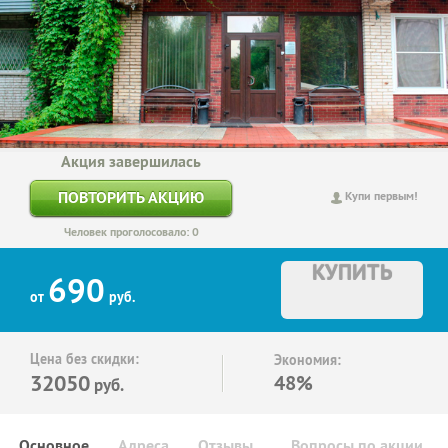
Акция завершилась
ПОВТОРИТЬ АКЦИЮ
Купи первым!
Человек проголосовало: 0
КУПИТЬ
690
от
руб.
Цена без скидки:
Экономия:
32050
48%
руб.
Основное
Адреса
Отзывы
Вопросы по акции