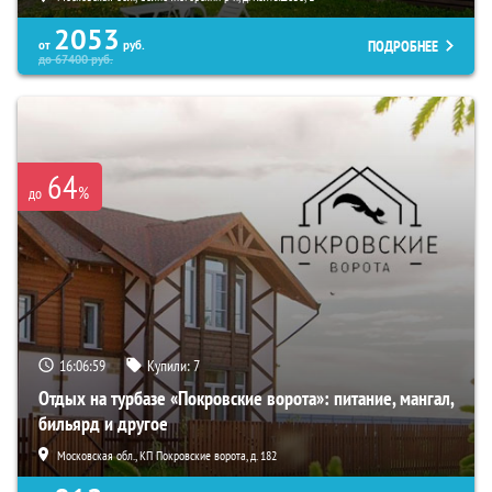
2053
ПОДРОБНЕЕ
от
руб.
до
67400
руб.
64
%
до
16:06:58
Купили:
7
Отдых на турбазе «Покровские ворота»: питание, мангал,
бильярд и другое
Московская обл., КП Покровские ворота, д. 182