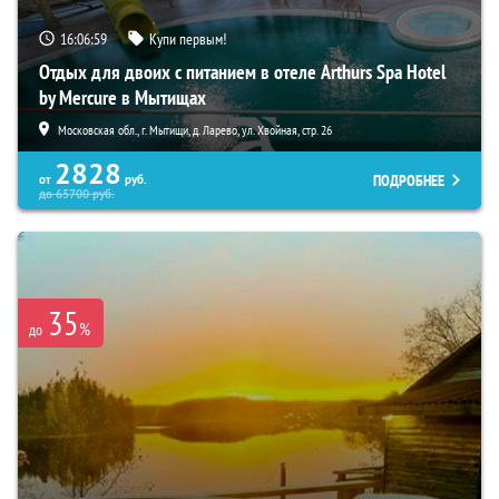
16:06:58
Купи первым!
Отдых для двоих с питанием в отеле Arthurs Spa Hotel
by Mercure в Мытищах
Московская обл., г. Мытищи, д. Ларево, ул. Хвойная, стр. 26
2828
ПОДРОБНЕЕ
от
руб.
до
65700
руб.
35
%
до