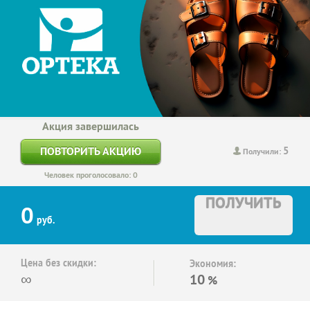
Акция завершилась
5
ПОВТОРИТЬ АКЦИЮ
Получили:
Человек проголосовало: 0
ПОЛУЧИТЬ
0
руб.
Цена без скидки:
Экономия:
∞
10
%