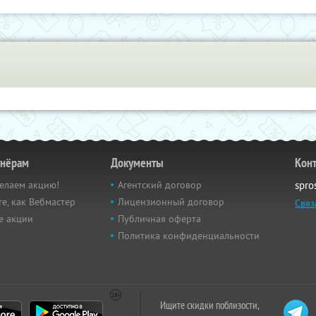
тнёрам
Документы
Кон
елаем акцию!
Агентский договор
spro
е, как Вебмастер
Лицензионный договор
Связ
е акции
Публичная оферта
Политика конфиденциальности
Ищите скидки поблизости,