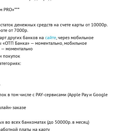
м PRO»***
статок денежных средств на счете карты от 10000р.
оте от 7000р.
арт других банков на
сайте
, через мобильное
 «ОТП Банка» — моментально, мобильное
 — моментально
и покупок
атегориях:
т
ок в том числе c PAY-сервисами (Apple Pay и Google
нлайн-заказе
х во всех банкоматах (до 50000р. в месяц)
аботной платы на карту