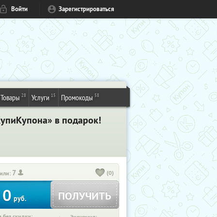
Войти
Зарегистрироваться
28
15
58
Товары
Услуги
Промокоды
КупиКупона» в подарок!
7
(0)
или:
0
ПОЛУЧИТЬ
руб.
 без скидки: