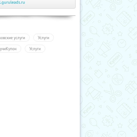
l.guruleads.ru
ковские услуги
Услуги
учиКупон
Услуги