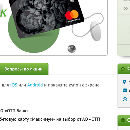
∞
Вопросы по акции
К
а для
IOS
или
Android
и покажите купон с экрана
АО «ОТП Банк»
бетовую карту «Максимум» на выбор от АО «ОТП
О