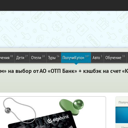
88
27
18
26
107
3
33
ечения
Дети
Отели
Туры
ПолучиКупон
Авто
Обучение
» на выбор от АО «ОТП Банк» + кэшбэк на счет «
Получ
Цена