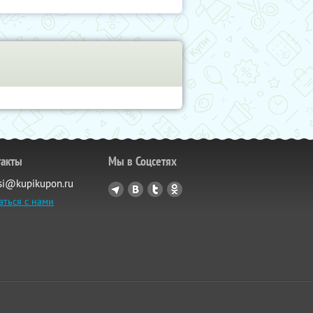
такты
Мы в Соцсетях
si@kupikupon.ru
аться с нами