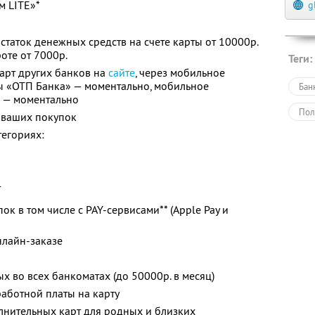
м LITE»*
g
статок денежных средств на счете карты от 10000р.
оте от 7000р.
Теги:
арт других банков на
сайте
, через мобильное
 «ОТП Банка» — моментально, мобильное
Бан
 — моментально
Пол
 ваших покупок
тегориях:
т
ок в том числе c PAY-сервисами** (Apple Pay и
нлайн-заказе
х во всех банкоматах (до 50000р. в месяц)
аботной платы на карту
лнительных карт для родных и близких