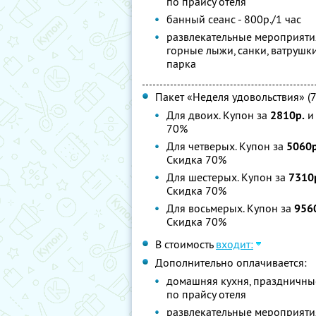
по прайсу отеля
банный сеанс - 800р./1 час
развлекательные мероприятия
горные лыжи, санки, ватрушки
парка
Пакет «Неделя удовольствия» (7
Для двоих. Купон за
2810р.
и 
70%
Для четверых. Купон за
5060р
Скидка 70%
Для шестерых. Купон за
7310
Скидка 70%
Для восьмерых. Купон за
956
Скидка 70%
В стоимость
входит:
Дополнительно оплачивается:
домашняя кухня, праздничны
по прайсу отеля
развлекательные мероприятия