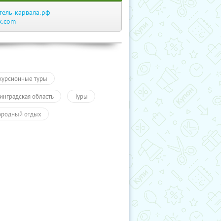
тель-карвала.рф
k.com
курсионные туры
инградская область
Туры
ородный отдых