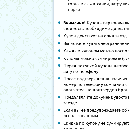
горные лыжи, санки, ватрушки
парка
Внимание!
Купон - первоначаль
стоимость необходимо доплатит
Купон действует на один заезд
Вы можете купить неограниченн
Каждым купоном можно восполь
Купоны можно суммировать (су
Перед покупкой купона необхо
дату по телефону
После подтверждения наличия 
номер по телефону компании с у
окончательно подтвердив брон
Предъявляйте документ, удосто
заезде
Если вы не предупреждаете об о
использованным
Скидка по купону не суммируе
компании