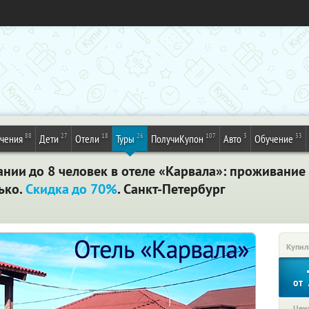
88
27
18
26
107
3
33
ечения
Дети
Отели
Туры
ПолучиКупон
Авто
Обучение
ании до 8 человек в отеле «Карвала»: проживание 
ько.
Скидка до 70%
. Санкт-Петербург
Купил
от
Цена