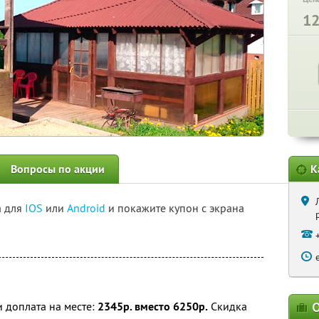
1
Вопросы по акции
К
а для
IOS
или
Android
и покажите купон с экрана
 доплата на месте:
2345р. вместо 6250р.
Скидка
О