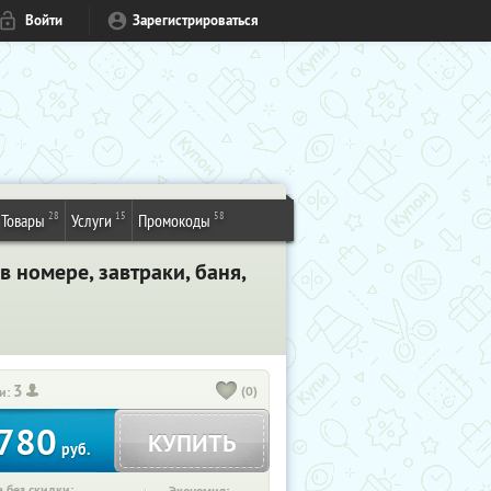
Войти
Зарегистрироваться
28
15
58
Товары
Услуги
Промокоды
в номере, завтраки, баня,
3
(0)
и:
780
КУПИТЬ
руб.
 без скидки: