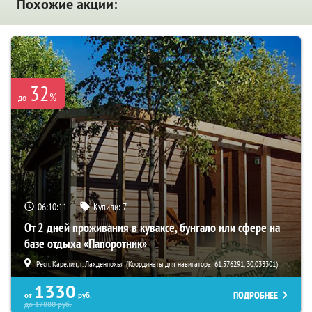
Похожие акции:
32
%
до
06:10:10
Купили:
7
От 2 дней проживания в куваксе, бунгало или сфере на
базе отдыха «Папоротник»
Респ. Карелия, г. Лахденпохья (Координаты для навигатора: 61.576291, 30.033301)
1330
ПОДРОБНЕЕ
от
руб.
до
17880
руб.