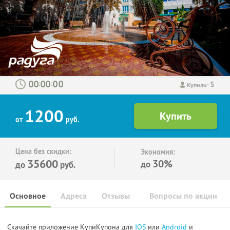
5
:
:
Купили:
1200
от
руб.
Цена без скидки:
Экономия:
35600
30%
до
до
руб.
Основное
Адреса
Отзывы
Вопросы по акции
Скачайте приложение КупиКупона для
IOS
или
Android
и