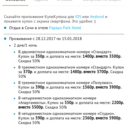
Скачайте приложение КупиКупона для
IOS
или
Android
и
покажите купон с экрана смартфона. Это удобно :)
Отдых в Сочи в отеле
Papaya Park Hotel
Проживание с 28.12.2017 по 15.01.2018
2 дня/1 ночь
В двухместном однокомнатном номере «Стандарт».
Купон за
350р
. и доплата на месте:
1400р. вместо 3500р.
Скидка 50%
В трехместном однокомнатном номере «Стандарт». Купон
за
370р
. и доплата на месте:
1480р. вместо 3700р.
Скидка
50%
В трехместном однокомнатном номере «Полулюкс».
Купон за
390р
. и доплата на месте:
1560р. вместо 3900р.
Скидка 50%
В четырехместном однокомнатном номере
«Апартаменты». Купон за
550р
. и доплата на месте:
2200р.
вместо 5500р.
Скидка 50%
В четырехместном однокомнатном номере «Студио».
Купон за
590р
. и доплата на месте:
2360р. вместо 5900р.
Скидка 50%