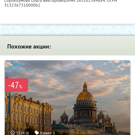
Сорокоумова Ольга Викторовна,
ИНН 263201584884
, ОГРН
313236731000061
Похожие акции:
-47
%
13:54:14
Купили:
6