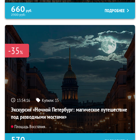
660
ПОДРОБНЕЕ
руб.
2900
руб.
-35
%
13:54:14
Купили:
15
Экскурсия «Ночной Петербург: магическое путешествие
под разводными мостами»
Площадь Восстания
570