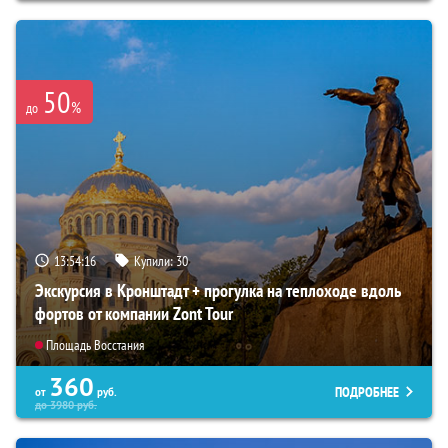
50
%
до
13:54:14
Купили:
30
Экскурсия в Кронштадт + прогулка на теплоходе вдоль
фортов от компании Zont Tour
Площадь Восстания
360
ПОДРОБНЕЕ
от
руб.
до
3980
руб.