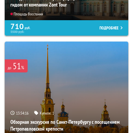
гидом от компании Zont Tour
Площадь Восстания
710
ПОДРОБНЕЕ
руб.
3500
руб.
51
%
до
13:54:14
Купили:
1
Обзорная экскурсия по Санкт-Петербургу с посещением
Петропавловской крепости