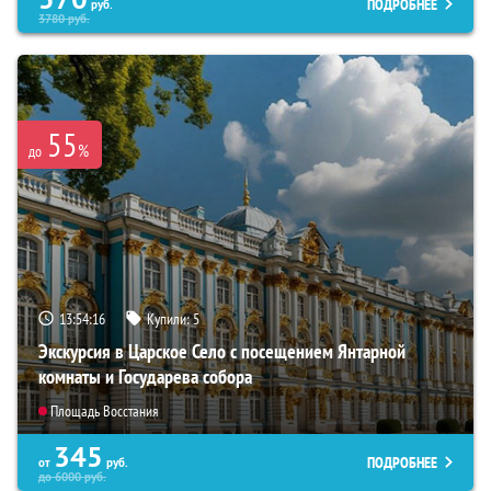
ПОДРОБНЕЕ
руб.
3780
руб.
55
%
до
13:54:14
Купили:
5
Экскурсия в Царское Село с посещением Янтарной
комнаты и Государева собора
Площадь Восстания
345
ПОДРОБНЕЕ
от
руб.
до
6000
руб.