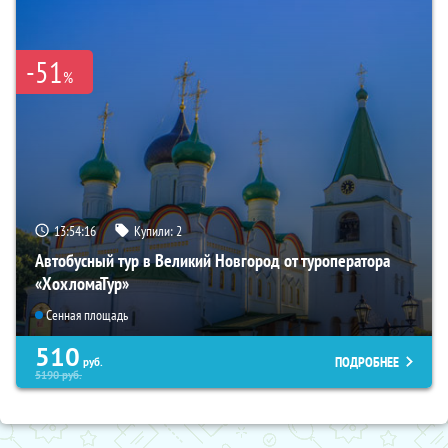
-51
%
13:54:14
Купили:
2
Автобусный тур в Великий Новгород от туроператора
«ХохломаТур»
Сенная площадь
510
ПОДРОБНЕЕ
руб.
5190
руб.