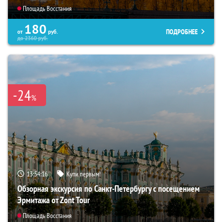
Площадь Восстания
180
ПОДРОБНЕЕ
от
руб.
до
2360
руб.
-24
%
13:54:14
Купи первым!
Обзорная экскурсия по Санкт-Петербургу с посещением
Эрмитажа от Zont Tour
Площадь Восстания