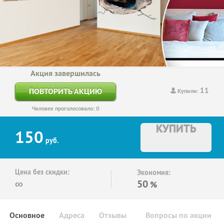
Акция завершилась
11
ПОВТОРИТЬ АКЦИЮ
Купили:
Человек проголосовало: 0
КУПИТЬ
150
руб.
Цена без скидки:
Экономия:
∞
50
%
Основное
Адреса
Отзывы
Вопросы по акции