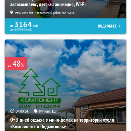
аквакомплекс, детская анимация, Wi-Fi
Рязанская обл., Клепиковский район, пос. Чулис
3164
ПОДРОБНЕЕ
от
руб.
до
107880
руб.
48
%
до
07:00:33
Купили:
117
От 3 дней отдыха в мини-домах на территории отеля
«Компонент» в Подмосковье