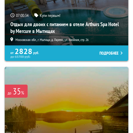
07:00:33
Купи первым!
Отдых для двоих с питанием в отеле Arthurs Spa Hotel
by Mercure в Мытищах
Московская обл., г. Мытищи, д. Ларево, ул. Хвойная, стр. 26
2828
ПОДРОБНЕЕ
от
руб.
до
65700
руб.
35
%
до