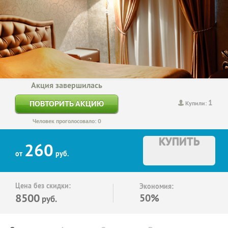
Акция завершилась
1
ПОВТОРИТЬ АКЦИЮ
Купили:
Человек проголосовало: 0
КУПИТЬ
260
от
руб.
Цена без скидки:
Экономия:
8500
50%
руб.