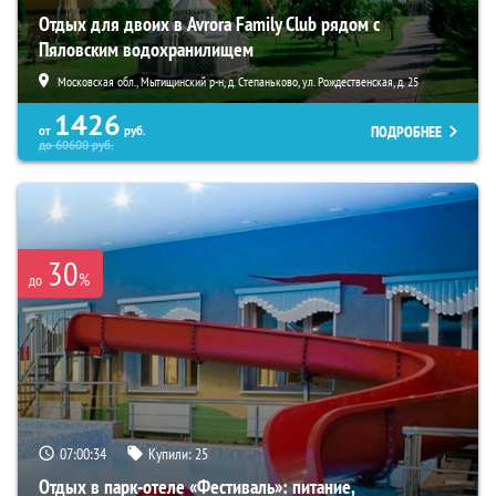
Отдых для двоих в Avrora Family Club рядом с
Пяловским водохранилищем
Московская обл., Мытищинский р-н, д. Степаньково, ул. Рождественская, д. 25
1426
ПОДРОБНЕЕ
от
руб.
до
60600
руб.
30
%
до
07:00:33
Купили:
25
Отдых в парк-отеле «Фестиваль»: питание,