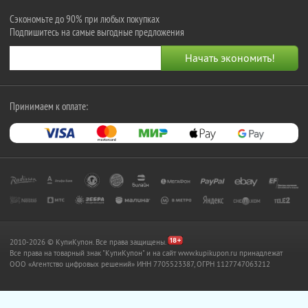
Сэкономьте до 90% при любых покупках
Подпишитесь на самые выгодные предложения
Принимаем к оплате:
2010-2026 © КупиКупон. Все права защищены.
Все права на товарный знак "КупиКупон" и на сайт www.kupikupon.ru принадлежат
OOO «Агентство цифровых решений» ИНН 7705523387, ОГРН 1127747063212