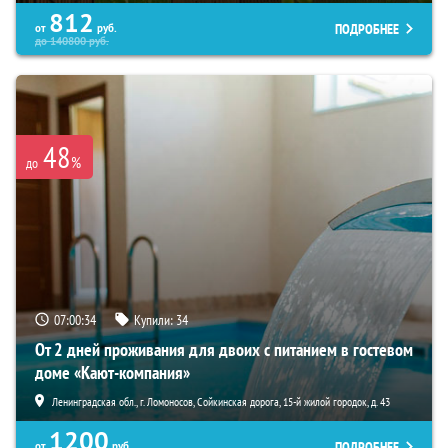
812
ПОДРОБНЕЕ
от
руб.
до
140800
руб.
48
%
до
07:00:33
Купили:
34
От 2 дней проживания для двоих с питанием в гостевом
доме «Кают-компания»
Ленинградская обл., г. Ломоносов, Сойкинская дорога, 15-й жилой городок, д. 43
1200
ПОДРОБНЕЕ
от
руб.