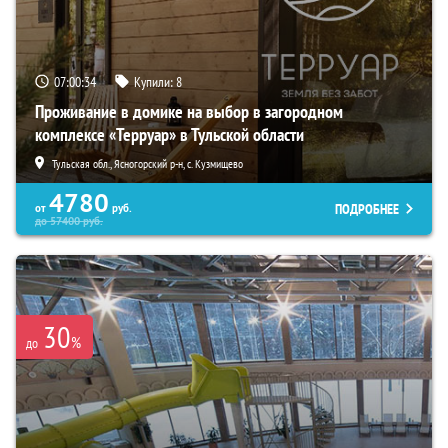
07:00:33
Купили:
8
Проживание в домике на выбор в загородном
комплексе «Терруар» в Тульской области
Тульская обл., Ясногорский р-н, с. Кузмищево
4780
ПОДРОБНЕЕ
от
руб.
до
57400
руб.
30
%
до