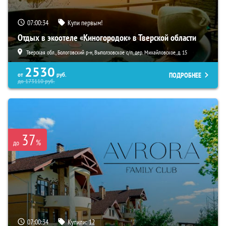
07:00:33
Купи первым!
Отдых в экоотеле «Киногородок» в Тверской области
Тверская обл., Бологовский р-н, Выползовское с/п, дер. Михайловское, д. 15
2530
ПОДРОБНЕЕ
от
руб.
до
173110
руб.
37
%
до
07:00:33
Купили:
12