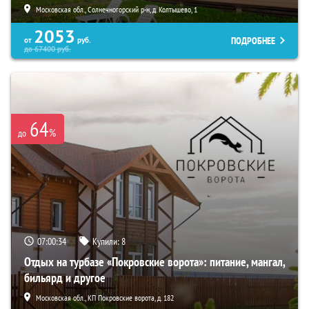
Московская обл., Солнечногорский р-н, д. Колтышево, 1
2053
ПОДРОБНЕЕ
от
руб.
до
67400
руб.
64
%
до
07:00:33
Купили:
8
Отдых на турбазе «Покровские ворота»: питание, мангал,
бильярд и другое
Московская обл., КП Покровские ворота, д. 182