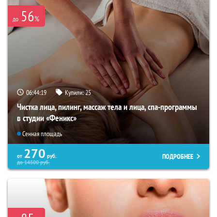
56
%
до
06:44:18
Купили:
25
Чистка лица, пилинг, массаж тела и лица, спа-программы
в студии «Феникс»
Сенная площадь
270
ПОДРОБНЕЕ
от
руб.
до
14500
руб.