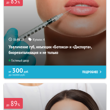
85
%
до
06:44:18
Купили:
4
Увеличение губ, инъекции «Ботокса» и «Диспорта»,
биоревитализация и не только
Гостиный двор
300
ПОДРОБНЕЕ
от
руб.
до
36000
руб.
89
%
до