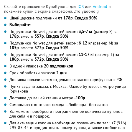
Скачайте приложение КупиКупона для
IOS
или
Android
и
покажите купон с экрана смартфона. Это удобно :)
Швейцарские подгузники
от 178р
.
Скидка 50%
Выбирайте:
Подгузники No wet для детей весом:
3,5-7 кг
(размер S) за
178р
. вместо
357р
.
Скидка 50%
Подгузники No wet для детей весом:
6-12 кг
(размер M) за
185р
. вместо
372р
.
Скидка 50%
Подгузники No wet для детей весом:
11-17 кг
(размер L) за
186р
. вместо
372р
.
Скидка 50%
В одной упаковке
20 подгузников
Срок обработки заказов
2 дня
Доставка оплачивается отдельно, согласно тарифу почты РФ
Пункт выдачи заказа: г. Москва, Южное Бутово, ст. метро улица
Горчакова
Доставка до вашей станции метро -
100р
.
Самовывоз с оптового склада г. Люберцы - бесплатно
Вы можете приобрести неограниченное количество купонов
для себя и в подарок.
Для активации купона необходимо позвонить по тел.: +7 (916)
295-85-44 и продиктовать номер купона, а также сообщить о