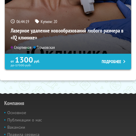
06:44:18
Купили:
20
Лазерное удаление новообразований любого размера в
«IQ клинике»
Спортивная
Горьковская
1300
ПОДРОБНЕЕ
от
руб.
до
17500
руб.
Компания
Основное
Публикации о нас
Вакансии
Правила сервиса