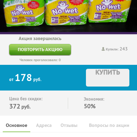
Акция завершилась
243
ПОВТОРИТЬ АКЦИЮ
Купили:
Человек проголосовало: 0
КУПИТЬ
178
от
руб.
Цена без скидки:
Экономия:
372
50%
руб.
Основное
Адреса
Отзывы
Вопросы по акции