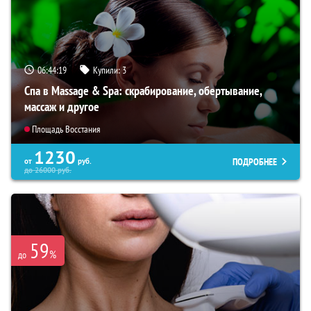
06:44:18
Купили:
3
Спа в Massage & Spa: скрабирование, обертывание,
массаж и другое
Площадь Восстания
1230
ПОДРОБНЕЕ
от
руб.
до
26000
руб.
59
%
до