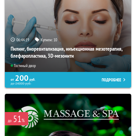
06:44:18
Купили:
10
Пилинг, биоревитализация, инъекционная мезотерапия,
блефаропластика, 3D-мезонити
Гостиный двор
200
ПОДРОБНЕЕ
от
руб.
до
24000
руб.
51
%
до