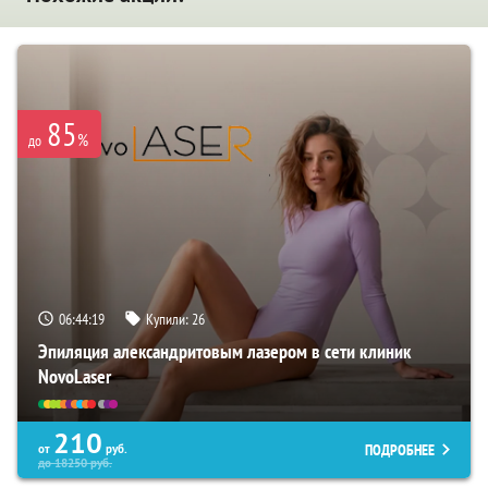
85
%
до
06:44:18
Купили:
26
Эпиляция александритовым лазером в сети клиник
NovoLaser
210
ПОДРОБНЕЕ
от
руб.
до
18250
руб.