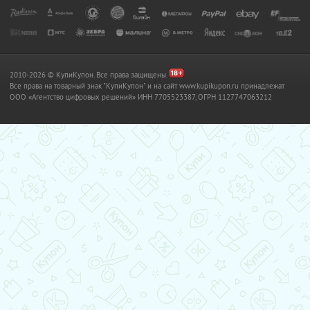
2010-2026 © КупиКупон. Все права защищены.
Все права на товарный знак "КупиКупон" и на сайт www.kupikupon.ru принадлежат
OOO «Агентство цифровых решений» ИНН 7705523387, ОГРН 1127747063212