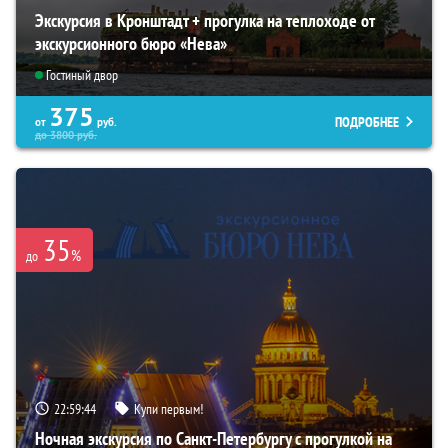
Экскурсия в Кронштадт + прогулка на теплоходе от
экскурсионного бюро «Нева»
Гостиный двор
375
ПОДРОБНЕЕ
от
руб.
до
3800
руб.
35
%
до
22:59:43
Купи первым!
Ночная экскурсия по Санкт-Петербургу с прогулкой на