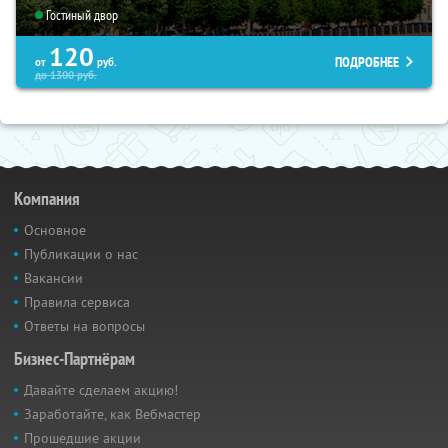
Гостиный двор
120
ПОДРОБНЕЕ
от
руб.
до
1300
руб.
Компания
Основное
Публикации о нас
Вакансии
Правила сервиса
Ответы на вопросы
Бизнес-Партнёрам
Давайте сделаем акцию!
Заработайте, как Вебмастер
Прошедшие акции