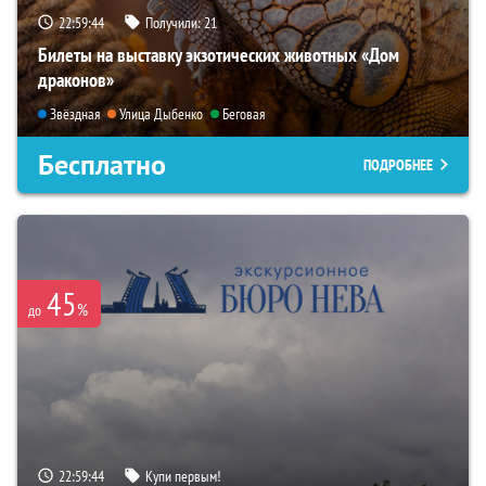
22:59:43
Получили:
21
Билеты на выставку экзотических животных «Дом
драконов»
Звёздная
Улица Дыбенко
Беговая
Бесплатно
ПОДРОБНЕЕ
45
%
до
22:59:43
Купи первым!