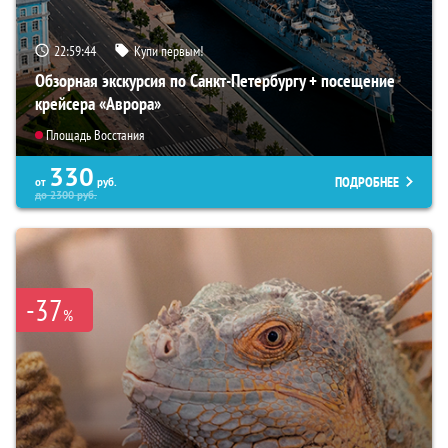
22:59:43
Купи первым!
Обзорная экскурсия по Санкт-Петербургу + посещение
крейсера «Аврора»
Площадь Восстания
330
ПОДРОБНЕЕ
от
руб.
до
2300
руб.
-37
%