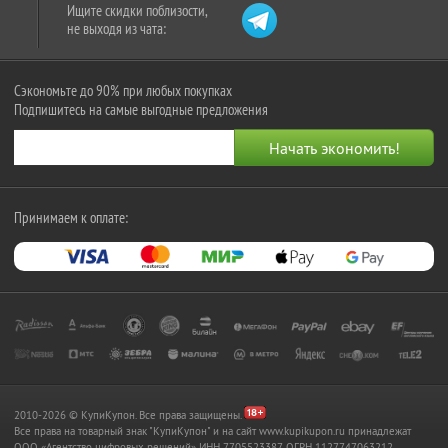
Ищите скидки поблизости,
не выходя из чата:
Сэкономьте до 90% при любых покупках
Подпишитесь на самые выгодные предложения
Принимаем к оплате:
2010-2026 © КупиКупон. Все права защищены.
Все права на товарный знак "КупиКупон" и на сайт www.kupikupon.ru принадлежат
OOO «Агентство цифровых решений» ИНН 7705523387, ОГРН 1127747063212