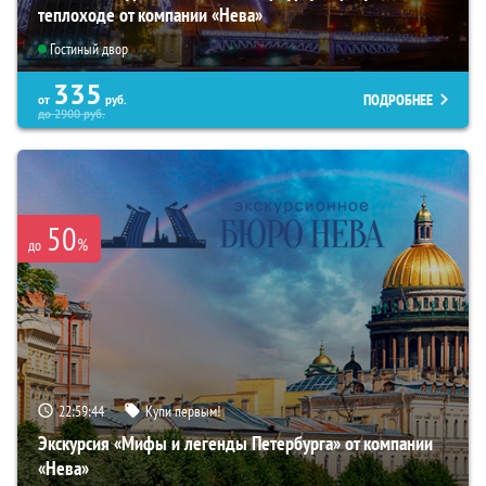
теплоходе от компании «Нева»
Гостиный двор
335
ПОДРОБНЕЕ
от
руб.
до
2900
руб.
50
%
до
22:59:43
Купи первым!
Экскурсия «Мифы и легенды Петербурга» от компании
«Нева»