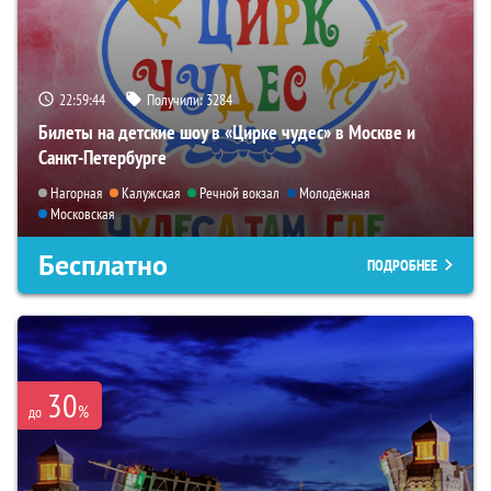
22:59:43
Получили:
3284
Билеты на детские шоу в «Цирке чудес» в Москве и
Санкт-Петербурге
Нагорная
Калужская
Речной вокзал
Молодёжная
Московская
Бесплатно
ПОДРОБНЕЕ
30
%
до