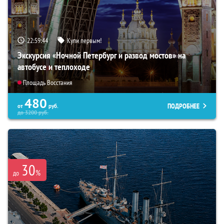
22:59:43
Купи первым!
Экскурсия «Ночной Петербург и развод мостов» на
автобусе и теплоходе
Площадь Восстания
480
ПОДРОБНЕЕ
от
руб.
до
3200
руб.
30
%
до