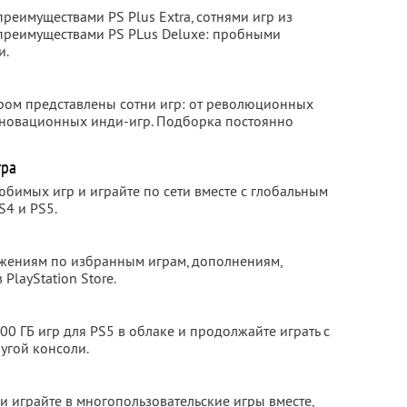
еимуществами PS Plus Extra, сотнями игр из
 преимуществами PS PLus Deluxe: пробными
и.
тором представлены сотни игр: от революционных
нновационных инди-игр. Подборка постоянно
гра
юбимых игр и играйте по сети вместе с глобальным
S4 и PS5.
ожениям по избранным играм, дополнениям,
PlayStation Store.
00 ГБ игр для PS5 в облаке и продолжайте играть с
ругой консоли.
 и играйте в многопользовательские игры вместе,