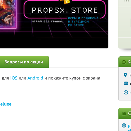
∞
Вопросы по акции
К
а для
IOS
или
Android
и покажите купон с экрана
Deluxe
3
О
p
v