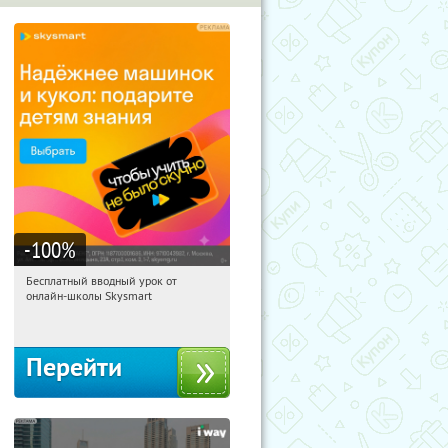
-100
%
Бесплатный вводный урок от
05:39:56
Получи первым!
онлайн-школы Skysmart
Россия
Перейти