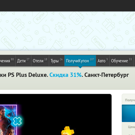
88
27
18
26
107
3
33
ечения
Дети
Отели
Туры
ПолучиКупон
Авто
Обучение
ки PS Plus Deluxe.
Скидка 31%
. Санкт-Петербург
Получ
Цена