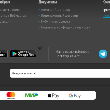
тнёрам
Документы
Кон
елаем акцию!
Агентский договор
spro
е, как Вебмастер
Лицензионный договор
Связ
е акции
Публичная оферта
Политика конфиденциальности
Ищите скидки поблизости,
не выходя из чата: