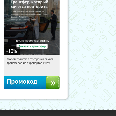
-10
%
Любой трансфер от сервиса заказа
05:39:56
Получи первым!
трансферов из аэропортов i'way
Россия
Промокод