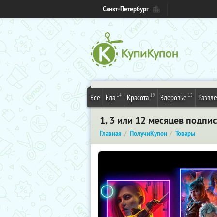
Санкт-Петербург
14
19
15
Все
Еда
Красота
Здоровье
Развл
1, 3 или 12 месяцев подпис
Главная
ПолучиКупон
Товары