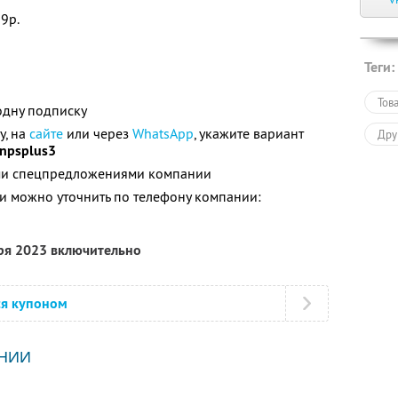
9р.
Теги:
Тов
одну подписку
у, на
сайте
или через
WhatsApp
, укажите вариант
Дру
npsplus3
ими спецпредложениями компании
 можно уточнить по телефону компании:
бря 2023 включительно
ся купоном
НИИ