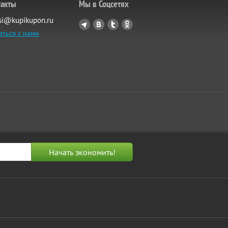
такты
Мы в Соцсетях
si@kupikupon.ru
аться с нами