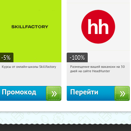
-5
%
-100
%
Курсы от онлайн-школы Skillfactory
Размещение вашей вакансии на 30
05:39:56
Получи первым!
05:39:56
Получили:
2
дней на сайте HeadHunter
Россия
Россия
Промокод
Перейти