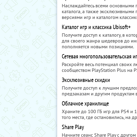
Наслаждайтесь всеми основными пр
каталога, а также эксклюзивными
версиями игр и каталогом классик
Каталог игр и классика Ubisoft+
Получите доступ к каталогу, в ко
для своего жанра шедевров до и
пополняется новыми позициями.
Сетевая многопользовательская и
Раскройте весь потенциал своих л
сообществом PlayStation Plus на P
Эксклюзивные скидки
Получите доступ к лучшим предл
предзаказам и другим продуктам в 
Облачное хранилище
Храните до 100 ГБ игр для PS4 и 1
того места, где остановились, на д
Share Play
Начните сеанс Share Play с другом