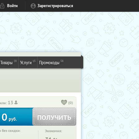
Войти
Зарегистрироваться
28
15
58
Товары
Услуги
Промокоды
13
(0)
или:
0
ПОЛУЧИТЬ
руб.
 без скидки:
Экономия: