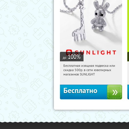
100
%
до
Бесплатная изящная подвеска или
05:39:56
Получили:
74
скидка 500р. в сети ювелирных
Россия
магазинов SUNLIGHT
Бесплатно