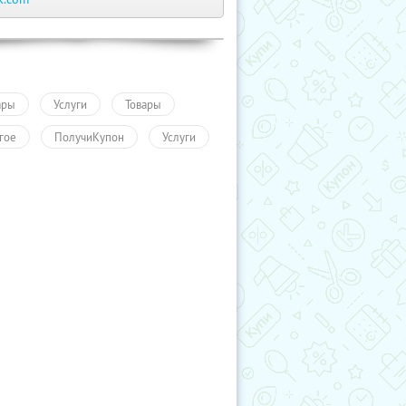
ары
Услуги
Товары
гое
ПолучиКупон
Услуги