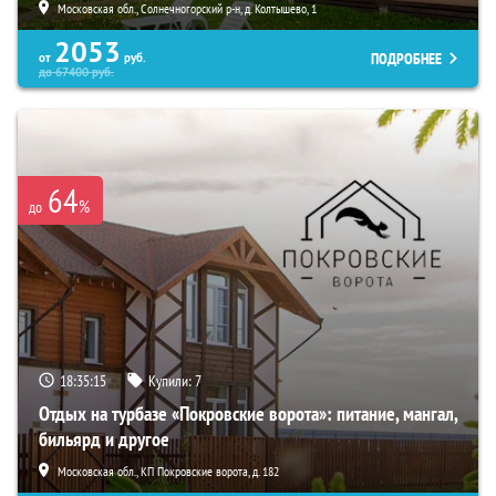
Московская обл., Солнечногорский р-н, д. Колтышево, 1
2053
ПОДРОБНЕЕ
от
руб.
до
67400
руб.
64
%
до
18:35:14
Купили:
7
Отдых на турбазе «Покровские ворота»: питание, мангал,
бильярд и другое
Московская обл., КП Покровские ворота, д. 182