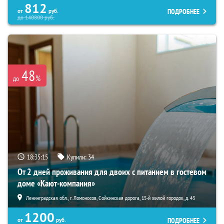
812
ПОДРОБНЕЕ
от
руб.
до
140800
руб.
48
%
до
18:35:14
Купили:
34
От 2 дней проживания для двоих с питанием в гостевом
доме «Кают-компания»
Ленинградская обл., г. Ломоносов, Сойкинская дорога, 15-й жилой городок, д. 43
1200
ПОДРОБНЕЕ
от
руб.