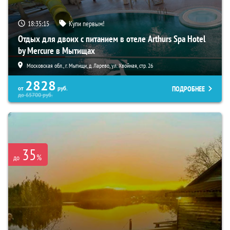
18:35:14
Купи первым!
Отдых для двоих с питанием в отеле Arthurs Spa Hotel
by Mercure в Мытищах
Московская обл., г. Мытищи, д. Ларево, ул. Хвойная, стр. 26
2828
ПОДРОБНЕЕ
от
руб.
до
65700
руб.
35
%
до