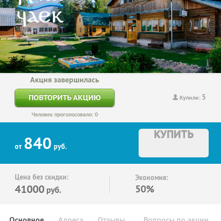
Акция завершилась
5
ПОВТОРИТЬ АКЦИЮ
Купили:
Человек проголосовало: 0
КУПИТЬ
840
от
руб.
Цена без скидки:
Экономия:
41000
50%
руб.
Основное
Адреса
Отзывы
Вопросы по акции