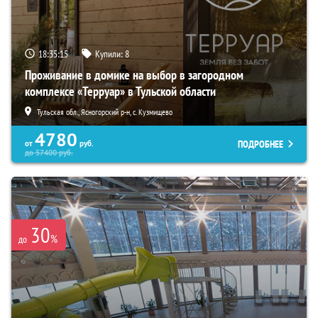
18:35:14
Купили:
8
Проживание в домике на выбор в загородном
комплексе «Терруар» в Тульской области
Тульская обл., Ясногорский р-н, с. Кузмищево
4780
ПОДРОБНЕЕ
от
руб.
до
57400
руб.
30
%
до