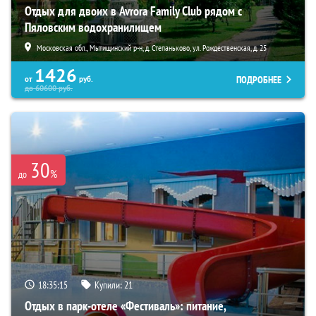
Отдых для двоих в Avrora Family Club рядом с
Пяловским водохранилищем
Московская обл., Мытищинский р-н, д. Степаньково, ул. Рождественская, д. 25
1426
ПОДРОБНЕЕ
от
руб.
до
60600
руб.
30
%
до
18:35:14
Купили:
21
Отдых в парк-отеле «Фестиваль»: питание,