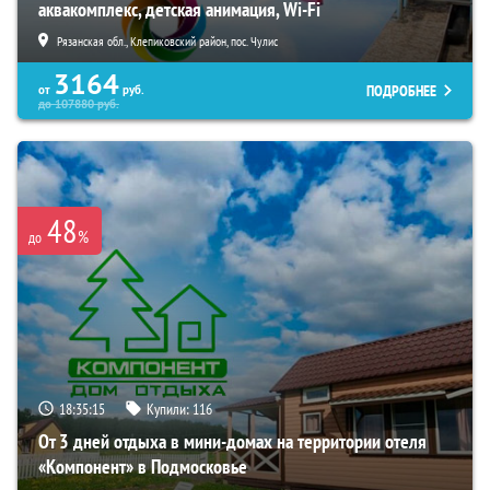
аквакомплекс, детская анимация, Wi-Fi
Рязанская обл., Клепиковский район, пос. Чулис
3164
ПОДРОБНЕЕ
от
руб.
до
107880
руб.
48
%
до
18:35:14
Купили:
116
От 3 дней отдыха в мини-домах на территории отеля
«Компонент» в Подмосковье