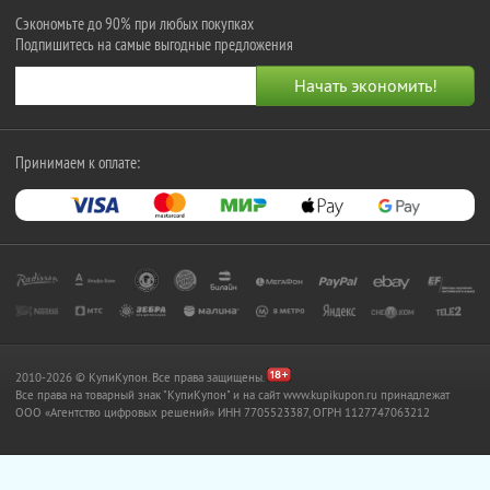
Сэкономьте до 90% при любых покупках
Подпишитесь на самые выгодные предложения
Принимаем к оплате:
2010-2026 © КупиКупон. Все права защищены.
Все права на товарный знак "КупиКупон" и на сайт www.kupikupon.ru принадлежат
OOO «Агентство цифровых решений» ИНН 7705523387, ОГРН 1127747063212