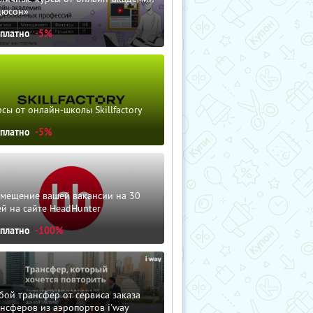
дюсон»
сплатно
-5%
сы от онлайн-школы Skillfactory
сплатно
-5%
змещение вашей вакансии на 30
й на сайте HeadHunter
сплатно
-100%
ой трансфер от сервиса заказа
нсферов из аэропортов i'way