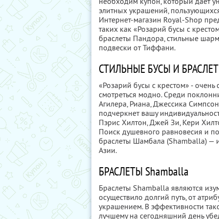
необходим купон, который даёт у
элитных украшений, пользующихся
Интернет-магазин Royal-Shop пре
таких как «Розарий бусы с кресто
браслеты Пандора, стильные шармы
подвески от Тиффани.
СТИЛЬНЫЕ БУСЫ И БРАСЛЕ
«Розарий бусы с крестом» - очень
смотреться модно. Среди поклонни
Агилера, Риана, Джессика Симпсон
подчеркнет вашу индивидуальность
Пэрис Хилтон, Джей Зи, Кери Хилт
Поиск душевного равновесия и пок
браслеты Шамбала (Shamballa) — 
Азии.
БРАСЛЕТЫ Shamballa
Браслеты Shamballa являются изу
осуществило долгий путь, от атриб
украшением. В эффективности тако
лучшему на сегодняшний день убе