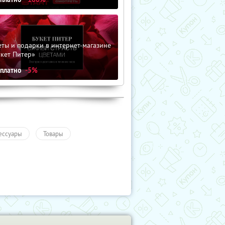
ты и подарки в интернет-магазине
кет Питер»
сплатно
-5%
ессуары
Товары