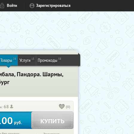
Войти
Зарегистрироваться
28
15
58
Товары
Услуги
Промокоды
мбала, Пандора. Шармы,
бург
68
(0)
и:
100
КУПИТЬ
руб.
 без скидки: