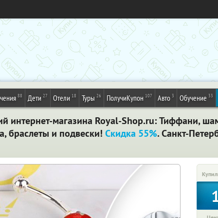
88
27
18
26
107
3
33
ечения
Дети
Отели
Туры
ПолучиКупон
Авто
Обучение
ий интернет-магазина Royal-Shop.ru: Тиффани, ша
а, браслеты и подвески!
Скидка 55%
. Санкт-Петер
Купил
Цена