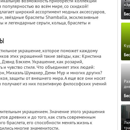
никальную возможность приобрести коллекции
«Э
 популярностью во всём мире, со скидкой!
длагает широкий ассортимент модных аксессуаров,
Бе
м», звёздные браслеты Shamballa, эксклюзивные
 и легендарные серьги, кольца, браслеты и
ТЫ
Кур
 стильное украшение, которое поможет каждому
Бе
ков этих украшений такие звёзды, как: Кристина
, Дэвид Бэкхем. Украшение, как розарий,
 и чувство стиля. Что объединяет этих людей:
он, Михаэль Шумахер, Деми Мур и многих других?
оя, защиты от внешнего мира. А еще все они носят
Ра
и получают из них позитивную философских учений
дне
Бе
мительным украшением. Значение этого украшения
утов древних и до того, как стать современным
го браслета, его способности менять жизнь к
Люб
тра
дились многие знаменитости.