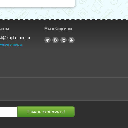
такты
Мы в Соцсетях
si@kupikupon.ru
аться с нами