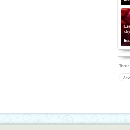
Цве
«Бу
Бе
Теги:
Акс