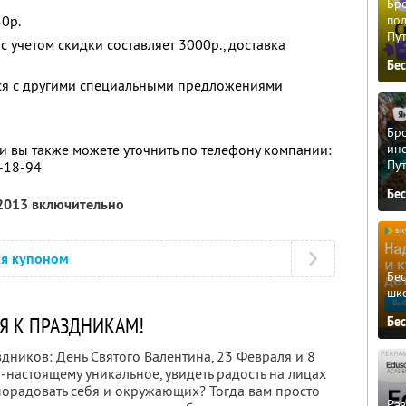
Бро
0р.
пол
Пу
 учетом скидки составляет 3000р., доставка
Бе
тся с другими специальными предложениями
Бро
ино
 вы также можете уточнить по телефону компании:
Пу
3-18-94
Бе
 2013 включительно
ся купоном
Бе
шк
Я К ПРАЗДНИКАМ!
Бе
дников: День Святого Валентина, 23 Февраля и 8
по-настоящему уникальное, увидеть радость на лицах
порадовать себя и окружающих? Тогда вам просто
Ра