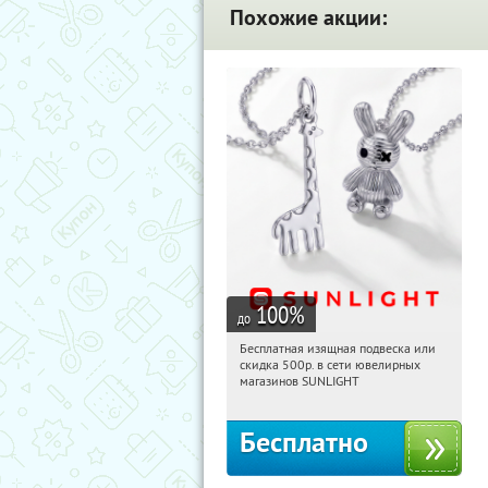
Похожие акции:
100
%
до
Бесплатная изящная подвеска или
02:38:04
Получили:
74
скидка 500р. в сети ювелирных
Россия
магазинов SUNLIGHT
Бесплатно