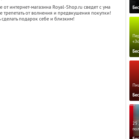
от интернет-магазина Royal-Shop.ru сведет с ума
Бе
е трепетать от волнения и предвкушения покупки!
ь сделать подарок себе и близким!
Пер
«З
Бе
Пиц
Бе
25 
по
Бе