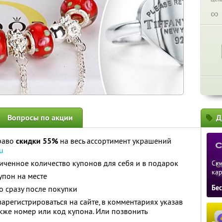
∞
Вопросы по акции
Д
раво
скидки 55%
на весь ассортимент украшений
u
ченное количество купонов для себя и в подарок
Ски
ка
упон на месте
Бе
 сразу после покупки
арегистрироваться на сайте, в комментариях указав
акже номер или код купона. Или позвонить