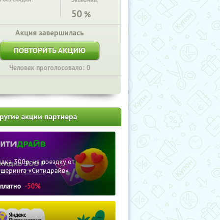
Экономия:
50
%
Акция завершилась
ПОВТОРИТЬ АКЦИЮ
Человек проголосовало: 0
ругие акции партнера
дка 300р. на поездку от
ршеринга «Ситидрайв»
сплатно
-50%