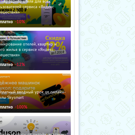
нирование отеля для всех
ьзователей сервиса «Яндекс
тешествия»
сплатно
-10%
нирование отелей, квартир и
го жилья в сервисе «Яндекс
тешествия»
сплатно
-12%
сплатный вводный урок от онлайн-
олы Skysmart
сплатно
-100%
зличные курсы от онлайн-академии