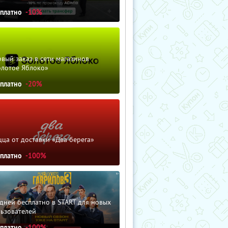
сплатно
-10%
вый заказ в сети магазинов
олотое Яблоко»
сплатно
-20%
ца от доставки «Два берега»
сплатно
-100%
дней бесплатно в START для новых
льзователей
сплатно
-100%