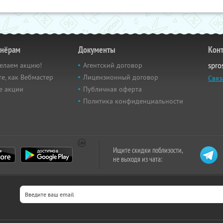
тнёрам
Документы
Кон
елаем акцию!
Агентский договор
spro
е, как Вебмастер
Лицензионный договор
Связ
е акции
Публичная оферта
Политика конфиденциальности
Ищите скидки поблизости,
не выходя из чата: