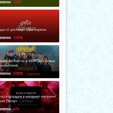
сплатно
-20%
ца от доставки «Два берега»
сплатно
-100%
дней бесплатно в START для новых
льзователей
сплатно
-100%
ты и подарки в интернет-магазине
кет Питер»
сплатно
-5%