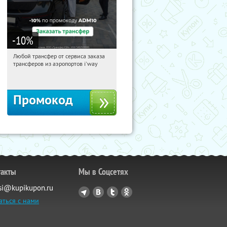
-10
%
Любой трансфер от сервиса заказа
14:43:13
Получи первым!
трансферов из аэропортов i'way
Россия
Промокод
такты
Мы в Соцсетях
si@kupikupon.ru
аться с нами