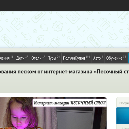
86
27
17
26
106
3
33
ечения
Дети
Отели
Туры
ПолучиКупон
Авто
Обучение
ования песком от интернет-магазина «Песочный с
Получ
Цена