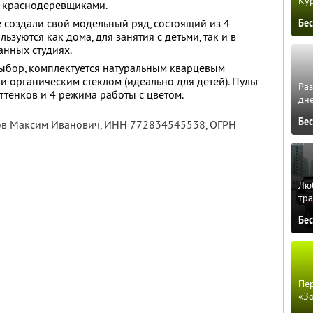
Кур
 краснодеревщиками.
е создали свой модельный ряд, состоящий из 4
Бе
зуются как дома, для занятия с детьми, так и в
анных студиях.
ыбор, комплектуется натуральным кварцевым
 органическим стеклом (идеально для детей). Пульт
Ра
ттенков и 4 режима работы с цветом.
дне
Бе
ов Максим Иванович,
ИНН 772834545538
, ОГРН
Люб
тра
Бе
Пер
«З