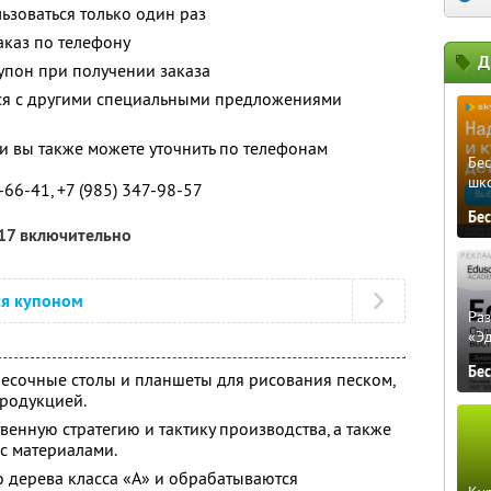
зоваться только один раз
каз по телефону
Д
упон при получении заказа
тся с другими специальными предложениями
 вы также можете уточнить по телефонам
Бе
шк
-66-41, +7 (985) 347-98-57
Бе
017 включительно
ся купоном
Ра
«Э
Бе
песочные столы и планшеты для рисования песком,
продукцией.
твенную стратегию и тактику производства, а также
с материалами.
о дерева класса «А» и обрабатываются