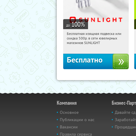
100
%
до
Бесплатная изящная подвеска или
14:43:13
Получили:
73
скидка 500р. в сети ювелирных
Россия
магазинов SUNLIGHT
Бесплатно
Компания
Бизнес-Пар
Основное
Давайте сд
Публикации о нас
Заработайт
Вакансии
Прошедши
Правила сервиса