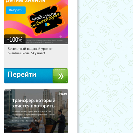
-100
%
Бесплатный вводный урок от
14:43:13
Получи первым!
онлайн-школы Skysmart
Россия
Перейти