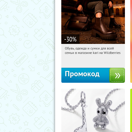
-30
%
Обувь, одежда и сумки для всей
14:43:13
Получили:
1
семьи в магазине kari на Wildberries
Россия
Промокод