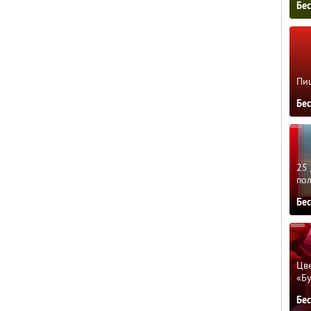
Бе
Пиц
Бе
25 
по
Бе
Цве
«Бу
Бе