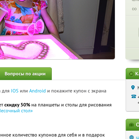
∞
Вопросы по акции
К
а для
IOS
или
Android
и покажите купон с экрана
ет
скидку 50%
на планшеты и столы для рисования
Песочный стол»
О
нное количество купонов для себя и в подарок
s