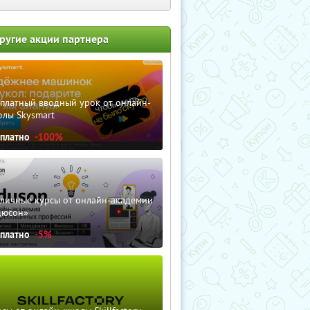
ругие акции партнера
сплатный вводный урок от онлайн-
олы Skysmart
сплатно
-100%
зличные курсы от онлайн-академии
дюсон»
сплатно
-5%