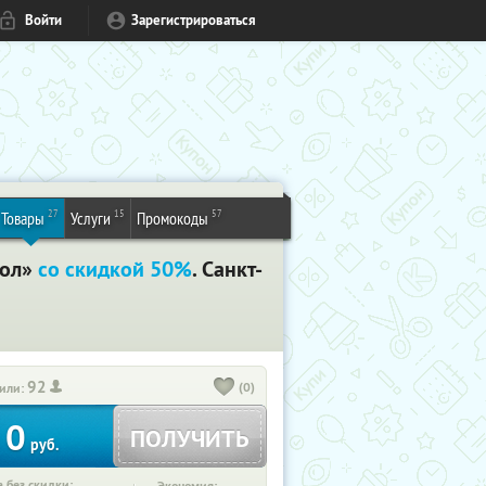
Войти
Зарегистрироваться
27
15
57
Товары
Услуги
Промокоды
тол»
со скидкой 50%
. Санкт-
92
(0)
или:
0
ПОЛУЧИТЬ
руб.
 без скидки: