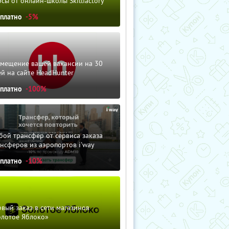
сы от онлайн-школы Skillfactory
сплатно
-5%
змещение вашей вакансии на 30
й на сайте HeadHunter
сплатно
-100%
ой трансфер от сервиса заказа
нсферов из аэропортов i'way
сплатно
-10%
вый заказ в сети магазинов
олотое Яблоко»