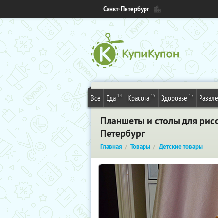
Санкт-Петербург
14
19
15
Все
Еда
Красота
Здоровье
Развл
Планшеты и столы для рис
Петербург
Главная
Товары
Детские товары