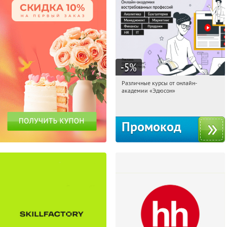
-5
%
Различные курсы от онлайн-
14:43:13
Получили:
2
академии «Эдюсон»
Россия
Промокод