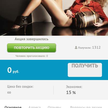
Акция завершилась
1312
ПОВТОРИТЬ АКЦИЮ
Получили:
Человек проголосовало: 0
ПОЛУЧИТЬ
0
руб.
Цена без скидки:
Экономия:
∞
15
%
Основное
Адреса
Отзывы
Вопросы по акции