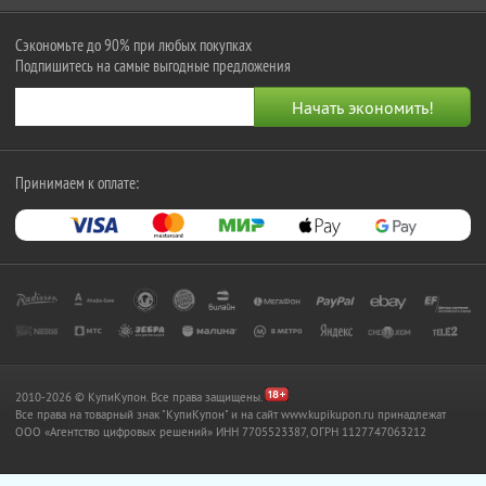
Сэкономьте до 90% при любых покупках
Подпишитесь на самые выгодные предложения
Принимаем к оплате:
2010-2026 © КупиКупон. Все права защищены.
Все права на товарный знак "КупиКупон" и на сайт www.kupikupon.ru принадлежат
OOO «Агентство цифровых решений» ИНН 7705523387, ОГРН 1127747063212