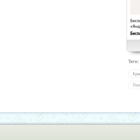
Бесп
«Янд
Бесп
Теги:
Кра
Пол