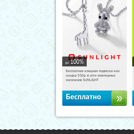
100
%
до
Бесплатная изящная подвеска или
16:17:41
Получили:
73
скидка 500р. в сети ювелирных
Россия
магазинов SUNLIGHT
Бесплатно