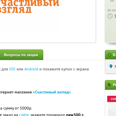
∞
До ко
Вопросы по акции
К
а для
IOS
или
Android
и покажите купон с экрана
Р
интернет-магазине
«Счастливый взгляд»
-10
а сумму от 5000р.
е заказ на
сайте
, укажите промокод
new500
в