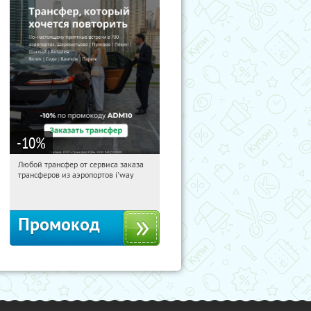
-10
%
Любой трансфер от сервиса заказа
16:17:41
Получи первым!
трансферов из аэропортов i'way
Россия
Промокод