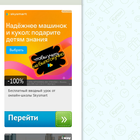
-100
%
Бесплатный вводный урок от
16:17:41
Получи первым!
онлайн-школы Skysmart
Россия
Перейти