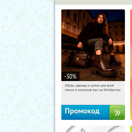
-30
%
Обувь, одежда и сумки для всей
16:17:41
Получили:
30
семьи в магазине kari на Wildberries
Россия
Промокод