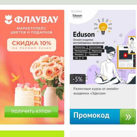
-5
%
Различные курсы от онлайн-
16:17:41
Получили:
2
академии «Эдюсон»
Россия
Промокод