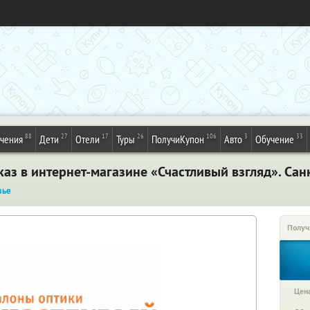
88
27
17
26
106
3
33
ечения
Дети
Отели
Туры
ПолучиКупон
Авто
Обучение
аз в интернет-магазине «Счастливый взгляд». Сан
вье
Получ
Цена