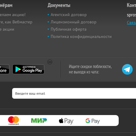
тнёрам
Документы
Кон
елаем акцию!
Агентский договор
spro
е, как Вебмастер
Лицензионный договор
Связ
е акции
Публичная оферта
Политика конфиденциальности
Ищите скидки поблизости,
не выходя из чата: