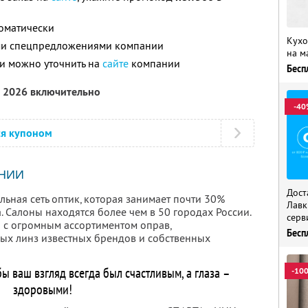
томатически
Кухо
ими спецпредложениями компании
на м
и можно уточнить на
сайте
компании
Бесп
а 2026 включительно
-40
ся купоном
НИИ
Дост
льная сеть оптик, которая занимает почти 30%
Лавк
 Салоны находятся более чем в 50 городах России.
серв
ин с огромным ассортиментом оправ,
Бесп
ых линз известных брендов и собственных
бы ваш взгляд всегда был счастливым, а глаза –
-10
здоровыми!