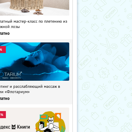
латный мастер-класс по плетению из
жной лозы
латно
%
тинг и расслабляющий массаж в
ии «Флотариум»
латно
0%