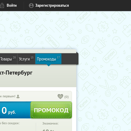
Войти
Зарегистрироваться
28
15
57
Товары
Услуги
Промокоды
кт-Петербург
и первым!
(0)
0
руб.
 без скидки:
Экономия: