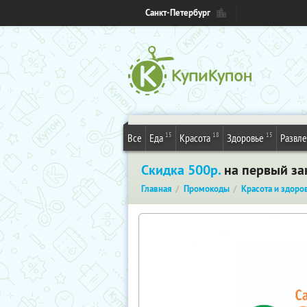
Санкт-Петербург
15
18
15
Все
Еда
Красота
Здоровье
Развл
Скидка 500р.
на первый зак
Главная
Промокоды
Красота и здоро