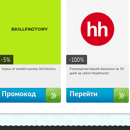
-5
%
-100
%
Курсы от онлайн-школы Skillfactory
Размещение вашей вакансии на 30
16:17:41
Получи первым!
16:17:41
Получи первым!
дней на сайте HeadHunter
Россия
Россия
Промокод
Перейти