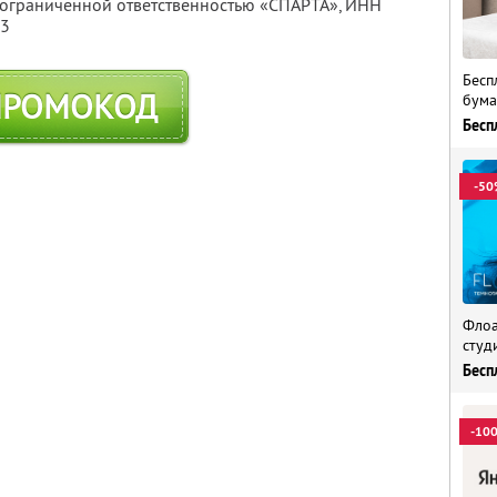
с ограниченной ответственностью «СПАРТА»,
ИНН
13
Бесп
ПРОМОКОД
бума
Бесп
-50
Флоа
студ
Бесп
-10