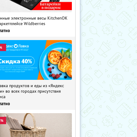
нные электронные весы KitchenOK
аркетплейсе Wildberries
латно
%
авка продуктов и еды из «Яндекс
и» во всех городах присутствия
иса
латно
0%