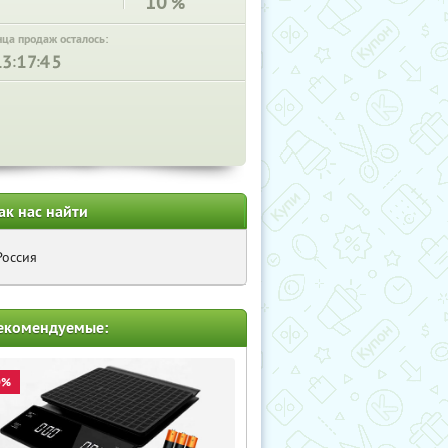
10
%
нца продаж осталось:
:
:
ак нас найти
Россия
екомендуемые:
0%