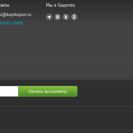
такты
Мы в Соцсетях
si@kupikupon.ru
аться с нами