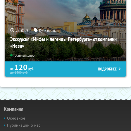
22:38:07
Купи первым!
Экскурсия «Мифы и легенды Петербурга» от компании
«Нева»
Гостиный двор
120
ПОДРОБНЕЕ
от
руб.
до
1300
руб.
Компания
Основное
Публикации о нас