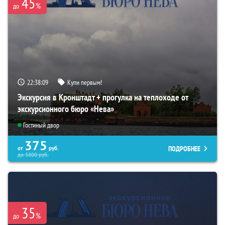
45
%
до
22:38:07
Купи первым!
Экскурсия в Кронштадт + прогулка на теплоходе от
экскурсионного бюро «Нева»
Гостиный двор
375
ПОДРОБНЕЕ
от
руб.
до
3800
руб.
35
%
до