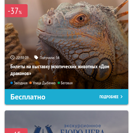
-37
%
22:38:07
Получили:
34
Билеты на выставку экзотических животных «Дом
драконов»
Звёздная
Улица Дыбенко
Беговая
Бесплатно
ПОДРОБНЕЕ