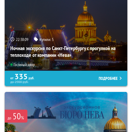
22:38:07
Купили:
5
Ночная экскурсия по Санкт-Петербургу с прогулкой на
теплоходе от компании «Нева»
Гостиный двор
335
ПОДРОБНЕЕ
от
руб.
до
2900
руб.
50
%
до