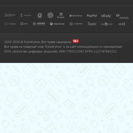
2010-2026 © КупиКупон. Все права защищены.
Все права на товарный знак "КупиКупон" и на сайт www.kupikupon.ru принадлежат
OOO «Агентство цифровых решений» ИНН 7705523387, ОГРН 1127747063212