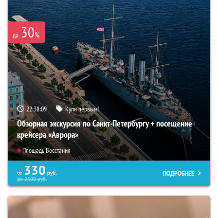
30
%
до
22:38:07
Купи первым!
Обзорная экскурсия по Санкт-Петербургу + посещение
крейсера «Аврора»
Площадь Восстания
330
ПОДРОБНЕЕ
от
руб.
до
2300
руб.