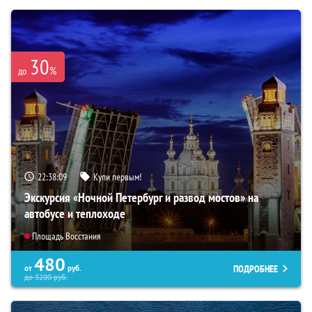
30
%
до
22:38:07
Купи первым!
Экскурсия «Ночной Петербург и развод мостов» на
автобусе и теплоходе
Площадь Восстания
480
ПОДРОБНЕЕ
от
руб.
до
3200
руб.