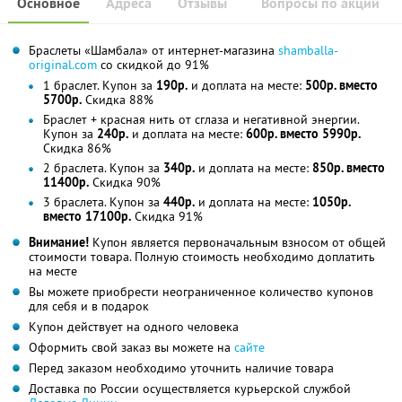
Основное
Адреса
Отзывы
Вопросы по акции
Браслеты «Шамбала» от интернет-магазина
shamballa-
original.com
со скидкой до 91%
1 браслет. Купон за
190р.
и доплата на месте:
500р. вместо
5700р.
Скидка 88%
Браслет + красная нить от сглаза и негативной энергии.
Купон за
240р.
и доплата на месте:
600р. вместо 5990р.
Скидка 86%
2 браслета. Купон за
340р.
и доплата на месте:
850р. вместо
11400р.
Скидка 90%
3 браслета. Купон за
440р.
и доплата на месте:
1050р.
вместо 17100р.
Скидка 91%
Внимание!
Купон является первоначальным взносом от общей
стоимости товара. Полную стоимость необходимо доплатить
на месте
Вы можете приобрести неограниченное количество купонов
для себя и в подарок
Купон действует на одного человека
Оформить свой заказ вы можете на
сайте
Перед заказом необходимо уточнить наличие товара
Доставка по России осуществляется курьерской службой