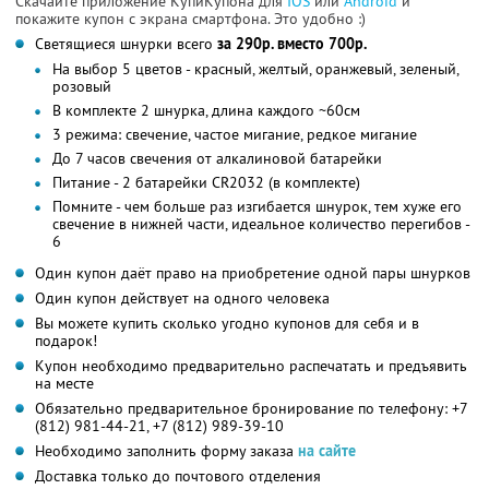
Скачайте приложение КупиКупона для
IOS
или
Android
и
покажите купон с экрана смартфона. Это удобно :)
Светящиеся шнурки всего
за 290р. вместо 700р.
На выбор 5 цветов - красный, желтый, оранжевый, зеленый,
розовый
В комплекте 2 шнурка, длина каждого ~60см
3 режима: свечение, частое мигание, редкое мигание
До 7 часов свечения от алкалиновой батарейки
Питание - 2 батарейки CR2032 (в комплекте)
Помните - чем больше раз изгибается шнурок, тем хуже его
свечение в нижней части, идеальное количество перегибов -
6
Один купон даёт право на приобретение одной пары шнурков
Один купон действует на одного человека
Вы можете купить сколько угодно купонов для себя и в
подарок!
Купон необходимо предварительно распечатать и предъявить
на месте
Обязательно предварительное бронирование по телефону: +7
(812) 981-44-21, +7 (812) 989-39-10
Необходимо заполнить форму заказа
на сайте
Доставка только до почтового отделения