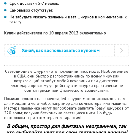
Срок доставки 5-7 недель.
Самовывоз отсутствует.
Не забудьте указать желаемый цвет шнурков в комментарии к
заказу
Купон действителен по 10 апреля 2012 включительно
Узнай, как воспользоваться купоном
Светодиодные шнурки - это последний писк моды. Изобретенные
в США, они быстро распространились по всему миру как
потрясающий атрибут любой вечеринки или дискотеки.
Благодаря простому устройству, эти шнурки практически не
боятся тряски или физического воздействия.
Помимо прямого назначения, led шнурки можно использоваться
для моддинга чего-либо, например для компьютера, или машины.
Мастера паяльника могут попробовать запитать “базу” шнурков от
220 вольт, получив бесконечно светящиеся нити. Но будь
осторожны - при этом теряется гарантия!
В общем, простор для фантазии неограничен, так
что выбирайте цвет под свои светящиеся шнурки!