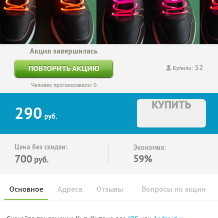
Акция завершилась
52
ПОВТОРИТЬ АКЦИЮ
Купили:
Человек проголосовало: 0
КУПИТЬ
290
руб.
Цена без скидки:
Экономия:
700
59%
руб.
Основное
Адреса
Отзывы
Вопросы по акции