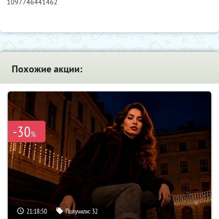
1097746441462
Похожие акции:
-30
%
21:18:49
Получили:
32