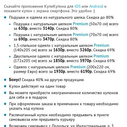
Скачайте приложение КупиКупона для
IOS
или
Android
и
покажите купон с экрана смартфона. Это удобно :)
Подушки и одеяла из натурального шелка. Скидка до 80%
Подушка с натуральным шелком
Premium
(50х70 см) всего
за
630р.
вместо
3140р.
Скидка 80%
Подушка с натуральным шелком
Premium
(70х70 см) всего
за
690р.
вместо
3470р.
Скидка 80%
1,5-спальное одеяло с натуральным шелком
Premium
(140х205 см) всего за
1630р.
вместо
5260р.
Скидка 69%
Двуспальное одеяло с натуральным шелком
Premium
(172х205 см) всего за
1850р.
вместо
5970р.
Скидка 69%
Одеяло с натуральным шелком
Premium
(200х220 см,
размер Евро) всего за
1930р.
вместо
6190р.
Скидка 69%
Бонус!
Скидка 40% на другую продукцию
Купон действует на один товар
Вы можете приобрести неограниченное количество купонов
для себя и в подарок
При оформлении заказа в примечании к товару необходимо
указать код купона
Распечатанный купон необходимо предъявить в пункте
самовывоза или предъявить курьеру
Возможен самовывоз: г. Подольск, ул. Индустриальная, д. 3