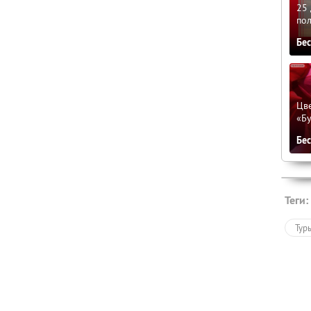
25 
по
Бе
Цве
«Бу
Бе
Теги:
Тур