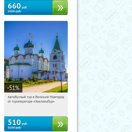
660
руб.
2900
руб.
-51
%
Автобусный тур в Великий Новгород
20:19:15
Купили:
2
от туроператора «ХохломаТур»
Сенная площадь
510
руб.
5190
руб.