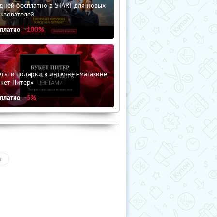
дней бесплатно в START для новых
льзователей
сплатно
-100%
ты и подарки в интернет-магазине
кет Питер»
сплатно
-5%
ы