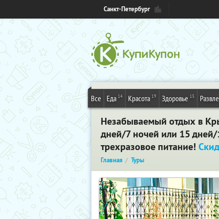
Санкт-Петербург
14
19
15
Все
Еда
Красота
Здоровье
Развл
Незабываемый отдых в Кры
дней/7 ночей или 15 дней/
трехразовое питание!
Ски
Главная
Туры