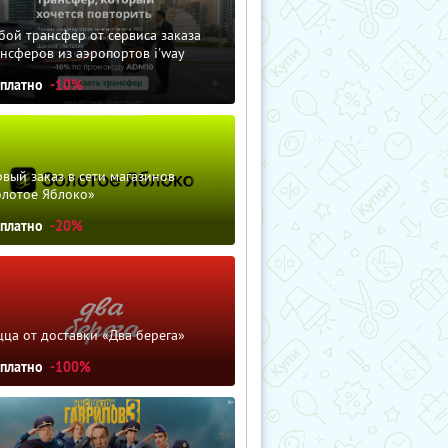
ой трансфер от сервиса заказа
нсферов из аэропортов i'way
сплатно
-10%
вый заказ в сети магазинов
олотое Яблоко»
сплатно
-20%
ца от доставки «Два берега»
сплатно
-100%