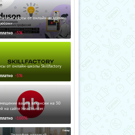
зличные курсы от онлайн-академии
дюсон»
сплатно
-5%
сы от онлайн-школы Skillfactory
сплатно
-5%
змещение вашей вакансии на 30
й на сайте HeadHunter
сплатно
-100%