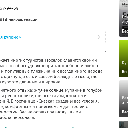
257-94-68
Ра
2014 включительно
«Э
Бе
ся купоном
кает многих туристов. Поселок славится своими
Кур
ые способны удовлетворить потребности любого
е и популярные пляжи, на них всегда много народа,
Бе
тдохнуть, а есть и совсем безлюдные места, где
 курорте длинные и широкие.
риятного отдыха: жгучее солнце, купание в голубой
 и ресторанчики, ночные клубы, дискотеки,
Ра
ений. В гостинице «Сказка» созданы все условия,
дне
м, комфортным и приемлемым для гостей с
остями. Вас не оставят равнодушными
Бе
абота персонала.