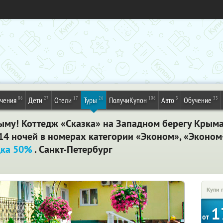
86
27
17
26
106
3
33
ечения
Дети
Отели
Туры
ПолучиКупон
Авто
Обучение
му! Коттедж «Сказка» на Западном берегу Крыма 
14 ночей в номерах категории «Эконом», «Эконом+
дка 50%
. Санкт-Петербург
Купи 
1
от