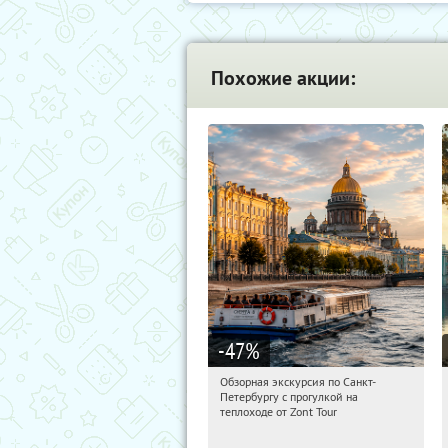
Похожие акции:
-47
%
Обзорная экскурсия по Санкт-
20:19:15
Купили:
6
Петербургу с прогулкой на
Площадь Восстания
теплоходе от Zont Tour