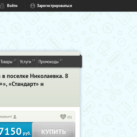
Войти
Зарегистрироваться
27
15
57
Товары
Услуги
Промокоды
в поселке Николаевка. 8
», «Стандарт» и
первым!
(0)
7150
КУПИТЬ
руб.