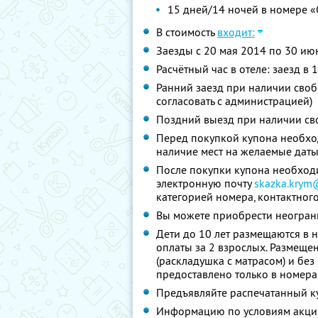
15 дней/14 ночей в номере «
В стоимость
входит:
Заезды с 20 мая 2014 по 30 ию
Расчётный час в отеле: заезд в 
Ранний заезд при наличии своб
согласовать с администрацией)
Поздний выезд при наличии св
Перед покупкой купона необход
наличие мест на желаемые дат
После покупки купона необход
электронную почту
skazka.krym
категорией номера, контактног
Вы можете приобрести неограни
Дети до 10 лет размещаются в 
оплаты за 2 взрослых. Размеще
(раскладушка с матрасом) и без
предоставлено только в номера
Предъявляйте распечатанный к
Информацию по условиям акции