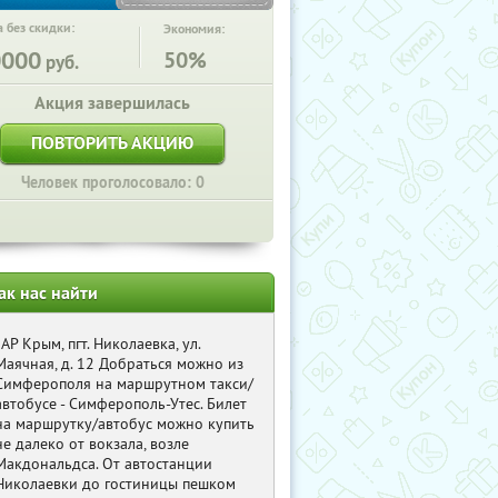
 без скидки:
Экономия:
0000
50%
руб.
Акция завершилась
ПОВТОРИТЬ АКЦИЮ
Человек проголосовало: 0
ак нас найти
, АР Крым, пгт. Николаевка, ул.
Маячная, д. 12 Добраться можно из
Симферополя на маршрутном такси/
автобусе - Симферополь-Утес. Билет
на маршрутку/автобус можно купить
не далеко от вокзала, возле
Макдональдса. От автостанции
Николаевки до гостиницы пешком