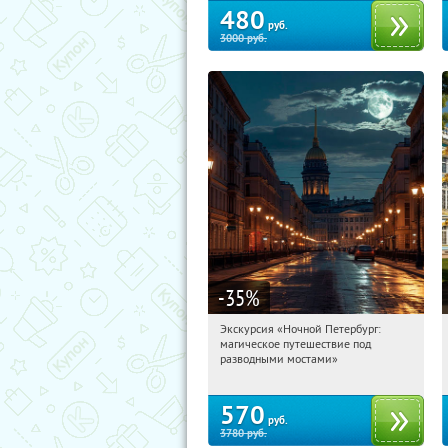
480
руб.
3000
руб.
-35
%
Экскурсия «Ночной Петербург:
20:19:15
Купили:
15
магическое путешествие под
Площадь Восстания
разводными мостами»
570
руб.
3780
руб.