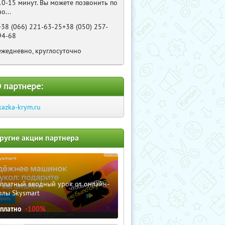
10-15 минут. Вы можете позвонить по
но...
+38 (066) 221-63-25+38 (050) 257-
94-68
ежедневно, круглосуточно
 партнере:
kazka-krym.ru
ругие акции партнера
сплатный вводный урок от онлайн-
олы Skysmart
сплатно
-100%