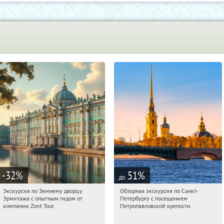
-32
%
51
%
до
Экскурсия по Зимнему дворцу
Обзорная экскурсия по Санкт-
20:19:15
Купи первым!
20:19:15
Купили:
1
Эрмитажа с опытным гидом от
Петербургу с посещением
Площадь Восстания
Площадь Восстания
компании Zont Tour
Петропавловской крепости