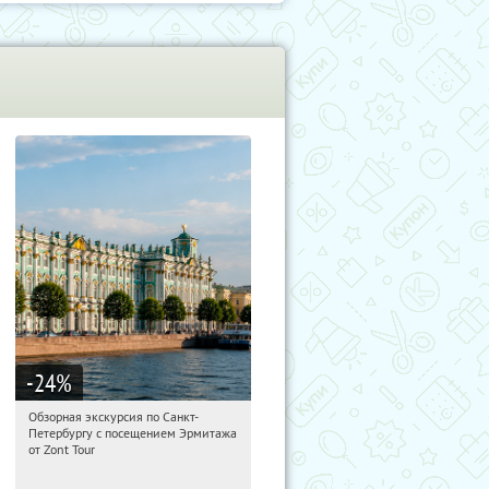
-24
%
Обзорная экскурсия по Санкт-
20:19:15
Купи первым!
Петербургу с посещением Эрмитажа
Площадь Восстания
от Zont Tour