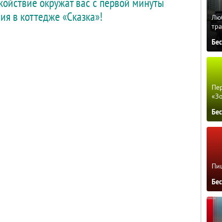
окойствие окружат вас с первой минуты
ия в коттедже «Сказка»!
Люб
тра
Бе
Пер
«З
Бе
Пиц
Бе