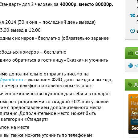
Стандарт» для 2 человек за
40000р. вместо 80000р.
ня 2014 (30 июня – последний день выезда)
13.00 выезд в 12.00
одных номеров - бесплатно (обязательно заранее
ободных номеров – бесплатно
О
имо обратиться в гостиницу «Сказка» и уточнить
ы
s
имо дополнительно отправить письмо на
@yandex.ru
с указанием ФИО, даты заезда и выезда,
Д
о номера телефона и количеством человек
ченное количество купонов для себя и в подарок
номере с родителями со скидкой 50% при условии
ние с предоставлением дополнительного места
 питания. Дополнительное место может быть
Бе
шк
 категории «Стандарт»
упон на месте
Бе
 вы также можете уточнить по телефонам