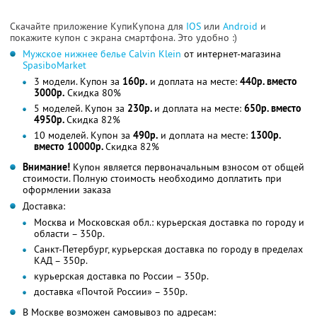
Скачайте приложение КупиКупона для
IOS
или
Android
и
покажите купон с экрана смартфона. Это удобно :)
Мужское нижнее белье Calvin Klein
от интернет-магазина
SpasiboMarket
3 модели. Купон за
160р.
и доплата на месте:
440р. вместо
3000р.
Скидка 80%
5 моделей. Купон за
230р.
и доплата на месте:
650р. вместо
4950р.
Скидка 82%
10 моделей. Купон за
490р.
и доплата на месте:
1300р.
вместо 10000р.
Скидка 82%
Внимание!
Купон является первоначальным взносом от общей
стоимости. Полную стоимость необходимо доплатить при
оформлении заказа
Доставка:
Москва и Московская обл.: курьерская доставка по городу и
области – 350р.
Санкт-Петербург, курьерская доставка по городу в пределах
КАД – 350р.
курьерская доставка по России – 350р.
доставка «Почтой России» – 350р.
В Москве возможен самовывоз по адресам: