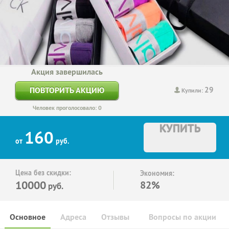
Акция завершилась
29
ПОВТОРИТЬ АКЦИЮ
Купили:
Человек проголосовало: 0
КУПИТЬ
160
от
руб.
Цена без скидки:
Экономия:
10000
82%
руб.
Основное
Адреса
Отзывы
Вопросы по акции