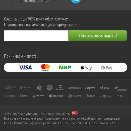
не выходя из чата:
Сэкономьте до 90% при любых покупках
Подпишитесь на самые выгодные предложения
Принимаем к оплате:
2010-2026 © КупиКупон. Все права защищены.
Все права на товарный знак "КупиКупон" и на сайт www.kupikupon.ru принадлежат
OOO «Агентство цифровых решений» ИНН 7705523387, ОГРН 1127747063212