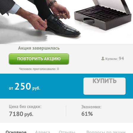
Акция завершилась
94
ПОВТОРИТЬ АКЦИЮ
Купили:
Человек проголосовало: 0
КУПИТЬ
250
от
руб.
Цена без скидки:
Экономия:
7180
61%
руб.
Основное
Адреса
Отзывы
Вопросы по акции