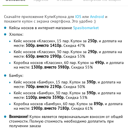
Скачайте приложение КупиКупона для
IOS
или
Android
и
покажите купон с экрана смартфона. Это удобно :)
Кейсы носков в интернет-магазине
Spasibomarket
Хлопок:
Кейс носков «Классик», 15 пар. Купон за
250р.
и доплата на
месте:
500р. вместо 1410р.
Скидка 47%
Кейс носков «Классик», 30 пар. Купон за
290р.
и доплата на
месте:
650р. вместо 1990р.
Скидка 53%
Коробка носков «Классик», 60 пар. Купон за
490р.
и доплата
на месте:
1300р. вместо 3980р.
Скидка 55%
Бамбук:
Кейс носков «Бамбук», 15 пар. Купон за
390р.
и доплата на
месте:
700р. вместо 2190р.
Скидка 50%
Кейс носков «Бамбук», 30 пар. Купон за
590р.
и доплата на
месте:
1100р. вместо 3590р.
Скидка 53%
Коробка носков «Бамбук», 60 пар. Купон за
890р.
и доплата
на месте:
1900р. вместо 7180р.
Скидка 61%
Внимание!
Купон является первоначальным взносом от общей
стоимости. Полную стоимость необходимо доплатить при
получении заказа