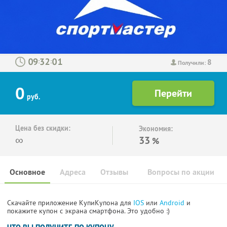
8
:
:
Получили:
0
руб.
Цена без скидки:
Экономия:
∞
33
%
Основное
Адреса
Отзывы
Вопросы по акции
Скачайте приложение КупиКупона для
IOS
или
Android
и
покажите купон с экрана смартфона. Это удобно :)