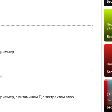
Бе
Пер
«З
Бе
-триммер
Пиц
Бе
er
25 
триммер, с витамином Е, с экстрактом алоэ
по
Бе