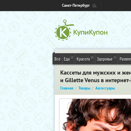
Санкт-Петербург
15
18
15
Все
Еда
Красота
Здоровье
Развл
Кассеты для мужских и женс
и Gillette Venus в интернет
Главная
Товары
Аксессуары