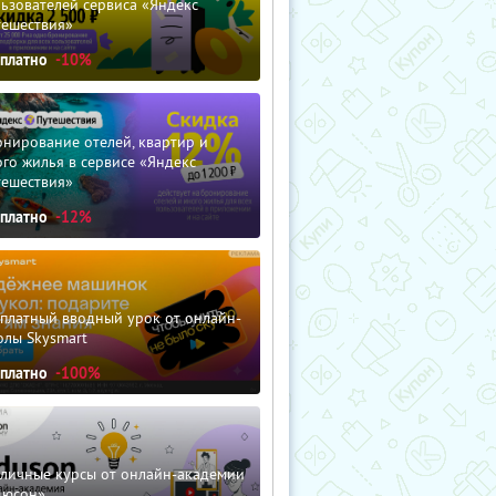
ьзователей сервиса «Яндекс
тешествия»
сплатно
-10%
нирование отелей, квартир и
го жилья в сервисе «Яндекс
тешествия»
сплатно
-12%
сплатный вводный урок от онлайн-
олы Skysmart
сплатно
-100%
зличные курсы от онлайн-академии
дюсон»