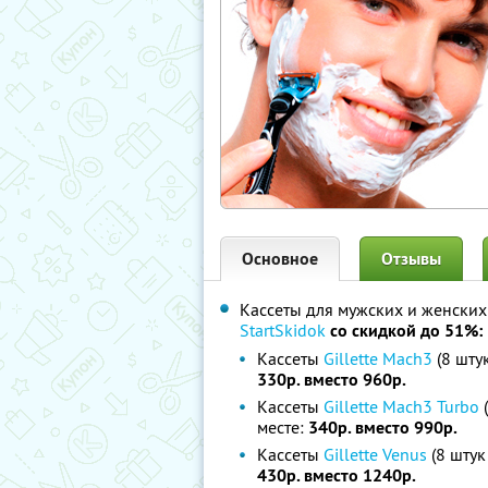
Основное
Отзывы
Кассеты для мужских и женских
StartSkidok
со скидкой до 51%:
Кассеты
Gillette Mach3
(8 шту
330р. вместо 960р.
Кассеты
Gillette Mach3 Turbo
(
месте:
340р. вместо 990р.
Кассеты
Gillette Venus
(8 штук
430р. вместо 1240р.