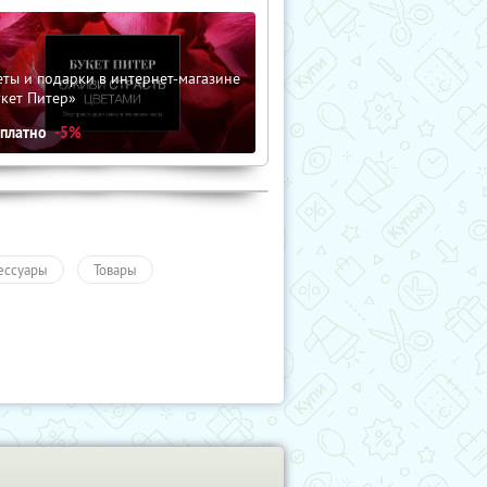
ты и подарки в интернет-магазине
кет Питер»
сплатно
-5%
ессуары
Товары