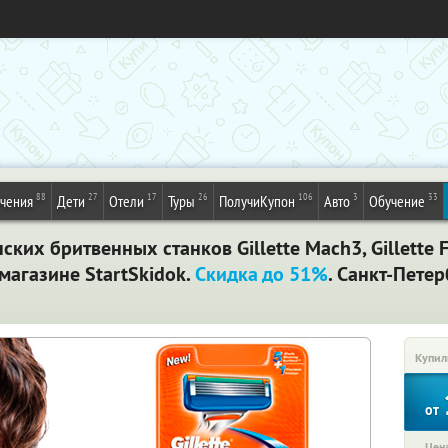
88
27
17
26
106
3
33
ечения
Дети
Отели
Туры
ПолучиКупон
Авто
Обучение
ких бритвенных станков Gillette Mach3, Gillette Fu
-магазине StartSkidok.
Скидка до 51%
. Санкт-Пете
Купил
от
Цена