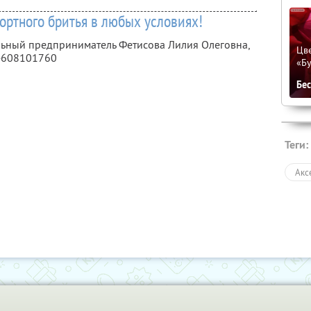
ортного бритья в любых условиях!
льный предприниматель Фетисова Лилия Олеговна,
Цве
4608101760
«Бу
Бе
Теги:
Акс