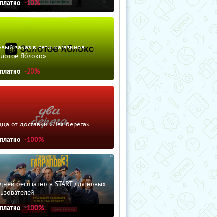
сплатно
-10%
вый заказ в сети магазинов
олотое Яблоко»
сплатно
-20%
ца от доставки «Два берега»
сплатно
-100%
дней бесплатно в START для новых
льзователей
сплатно
-100%