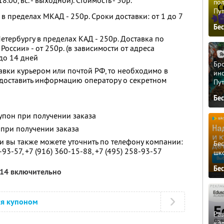
18.00, вс. - выходной). Стоимость - 50р.
пол
Пу
в пределах МКАД - 250р. Сроки доставки: от 1 до 7
Бе
етербургу в пределах КАД - 250р. Доставка по
России» - от 250р. (в зависимости от адреса
 до 14 дней
Бро
авки курьером или почтой РФ, то необходимо в
ино
доставить информацию оператору о секретном
Пу
Бе
упон при получении заказа
 при получении заказа
 вы также можете уточнить по телефону компании:
Бе
-93-57,
+7 (916) 360-15-88,
+7 (495) 258-93-57
шк
Бе
014 включительно
ся купоном
Ра
«Э