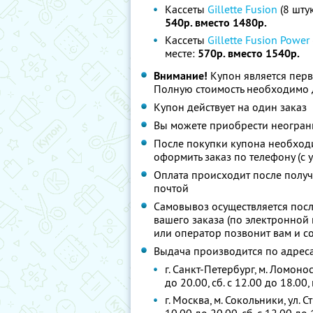
Кассеты
Gillette Fusion
(8 шту
540р. вместо 1480р.
Кассеты
Gillette Fusion Power
месте:
570р. вместо 1540р.
Внимание!
Купон является перв
Полную стоимость необходимо 
Купон действует на один заказ
Вы можете приобрести неограни
После покупки купона необходи
оформить заказ по телефону (с 
Оплата происходит после получ
почтой
Самовывоз осуществляется пос
вашего заказа (по электронной 
или оператор позвонит вам и с
Выдача производится по адрес
г. Санкт-Петербург, м. Ломоносо
до 20.00, сб. с 12.00 до 18.00,
г. Москва, м. Сокольники, ул. С