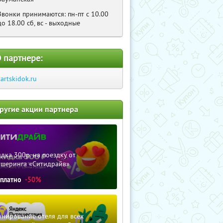
Звонки принимаются: пн-пт с 10.00
до 18.00 сб, вс - выходные
 партнере:
tartskidok.ru
ругие акции партнера
дка 300р. на поездку от
ршеринга «Ситидрайв»
сплатно
-50%
нирование отеля для всех