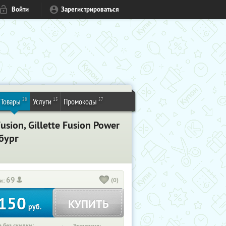
Войти
Зарегистрироваться
28
15
57
Товары
Услуги
Промокоды
sion, Gillette Fusion Power
рбург
69
(0)
и:
150
КУПИТЬ
руб.
 без скидки: