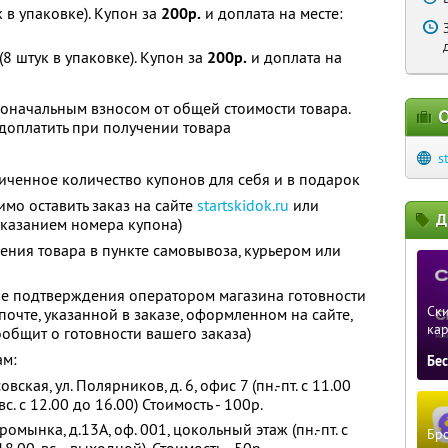
к в упаковке). Купон за
200р.
и доплата на месте:
(8 штук в упаковке). Купон за
200р.
и доплата на
оначальным взносом от общей стоимости товара.
О
доплатить при получении товара
s
ченное количество купонов для себя и в подарок
мо оставить заказ на сайте
startskidok.ru
или
Д
указанием номера купона)
ения товара в пункте самовывоза, курьером или
ле подтверждения оператором магазина готовности
Ски
почте, указанной в заказе, оформленном на сайте,
ка
ообщит о готовности вашего заказа)
ам:
Бе
вская, ул. Полярников, д. 6, офис 7 (пн.-пт. с 11.00
 вс. с 12.00 до 16.00) Стоимость - 100р.
тромынка, д.13А, оф. 001, цокольный этаж (пн.-пт. с
Бро