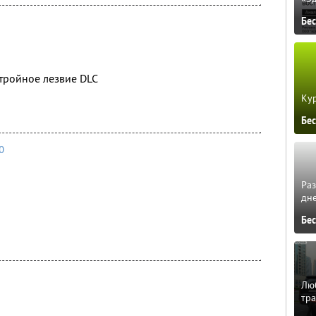
Бе
тройное лезвие DLC
Кур
Бе
o
Ра
дне
Бе
Люб
тра