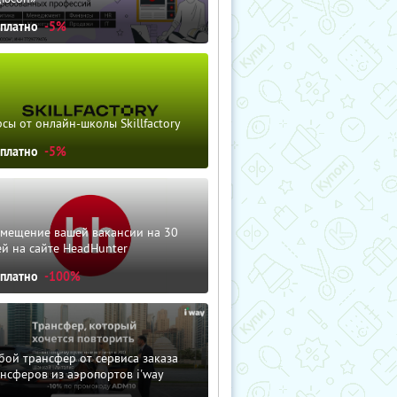
сплатно
-5%
сы от онлайн-школы Skillfactory
сплатно
-5%
змещение вашей вакансии на 30
й на сайте HeadHunter
сплатно
-100%
ой трансфер от сервиса заказа
нсферов из аэропортов i'way