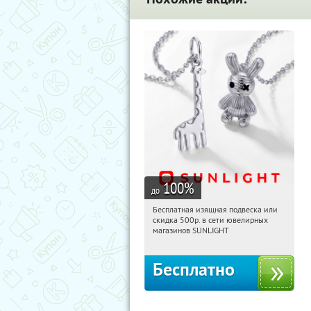
100
%
до
Бесплатная изящная подвеска или
13:34:21
Получили:
74
скидка 500р. в сети ювелирных
Россия
магазинов SUNLIGHT
Бесплатно