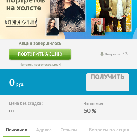
Акция завершилась
43
ПОВТОРИТЬ АКЦИЮ
Получили:
Человек проголосовало: 4
ПОЛУЧИТЬ
0
руб.
Цена без скидки:
Экономия:
∞
50
%
Основное
Адреса
Отзывы
Вопросы по акции