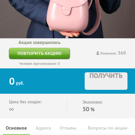
Акция завершилась
360
ПОВТОРИТЬ АКЦИЮ
Получили:
Человек проголосовало: 0
ПОЛУЧИТЬ
0
руб.
Цена без скидки:
Экономия:
∞
50
%
Основное
Адреса
Отзывы
Вопросы по акции