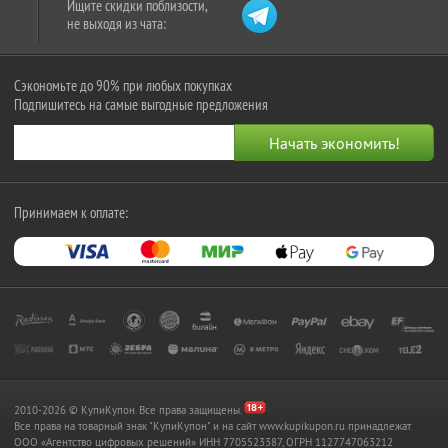
Ищите скидки поблизости,
не выходя из чата:
Сэкономьте до 90% при любых покупках
Подпишитесь на самые выгодные предложения
Принимаем к оплате:
2010-2026 © КупиКупон. Все права защищены.
Все права на товарный знак "КупиКупон" и на сайт www.kupikupon.ru принадлежат
OOO «Агентство цифровых решений» ИНН 7705523387, ОГРН 1127747063212