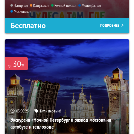
Нагорная
Калужская
Речной вокзал
Молодёжная
Московская
Бесплатно
ПОДРОБНЕЕ
30
%
до
03:00:24
Купи первым!
Экскурсия «Ночной Петербург и развод мостов» на
автобусе и теплоходе