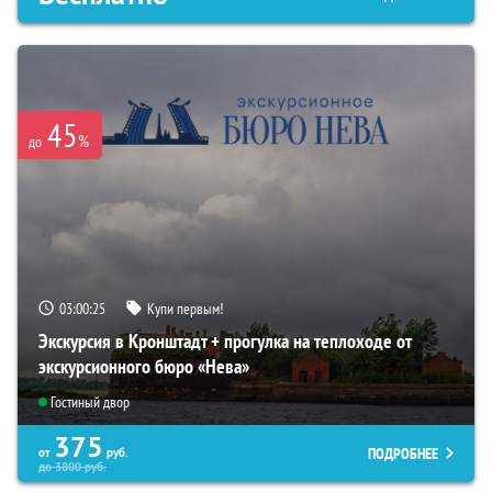
45
%
до
03:00:24
Купи первым!
Экскурсия в Кронштадт + прогулка на теплоходе от
экскурсионного бюро «Нева»
Гостиный двор
375
ПОДРОБНЕЕ
от
руб.
до
3800
руб.