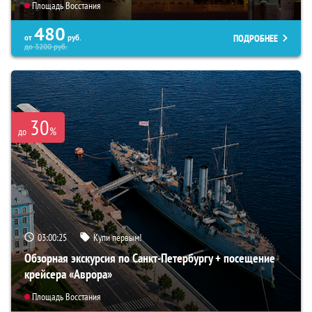
Площадь Восстания
480
ПОДРОБНЕЕ
от
руб.
до
3200
руб.
30
%
до
03:00:24
Купи первым!
Обзорная экскурсия по Санкт-Петербургу + посещение
крейсера «Аврора»
Площадь Восстания