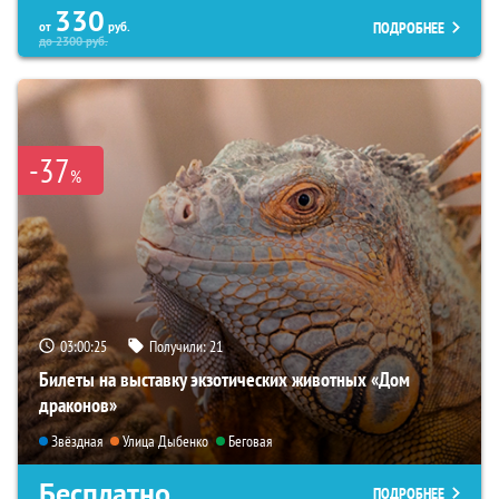
330
ПОДРОБНЕЕ
от
руб.
до
2300
руб.
-37
%
03:00:24
Получили:
21
Билеты на выставку экзотических животных «Дом
драконов»
Звёздная
Улица Дыбенко
Беговая
Бесплатно
ПОДРОБНЕЕ