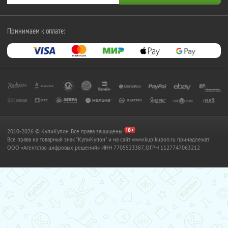
Принимаем к оплате:
2010-2026 © КупиКупон. Все права защищены.
Все права на товарный знак "КупиКупон" и на сайт www.kupikupon.ru принадлежат
OOO «Агентство цифровых решений» ИНН 7705523387, ОГРН 1127747063212