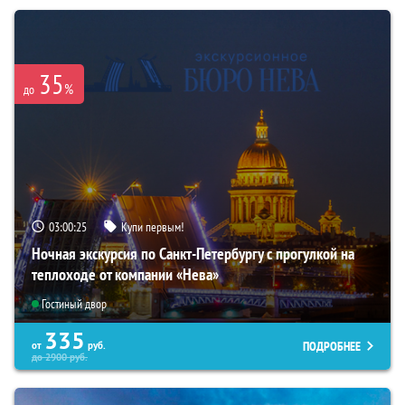
35
%
до
03:00:24
Купи первым!
Ночная экскурсия по Санкт-Петербургу с прогулкой на
теплоходе от компании «Нева»
Гостиный двор
335
ПОДРОБНЕЕ
от
руб.
до
2900
руб.