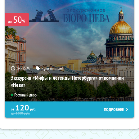
50
%
до
03:00:24
Купи первым!
Экскурсия «Мифы и легенды Петербурга» от компании
«Нева»
Гостиный двор
120
ПОДРОБНЕЕ
от
руб.
до
1300
руб.