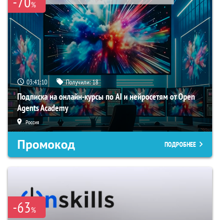
-70
%
03:41:09
Получили:
18
Подписка на онлайн-курсы по AI и нейросетям от Open
Agents Academy
Россия
Промокод
ПОДРОБНЕЕ
-63
%