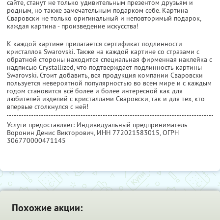
сайте, станут не только удивительным презентом друзьям и
родным, но также замечательным подарком себе. Картина
Сваровски не только оригинальный и неповторимый подарок,
каждая картина - произведение искусства!
К каждой картине прилагается сертификат подлинности
кристаллов Swarovski. Также на каждой картине со стразами с
обратной стороны находится специальная фирменная наклейка с
надписью Сrystallized, что подтверждает подлинность картины
Swarovski. Стоит добавить, вся продукция компании Сваровски
пользуется невероятной популярностью во всем мире и с каждым
годом становится всё более и более интересной как для
любителей изделий с кристаллами Сваровски, так и для тех, кто
впервые столкнулся с ней!
Услуги предоставляет: Индивидуальный предприниматель
Воронин Денис Викторович,
ИНН 772021583015
, ОГРН
306770000471145
Похожие акции: