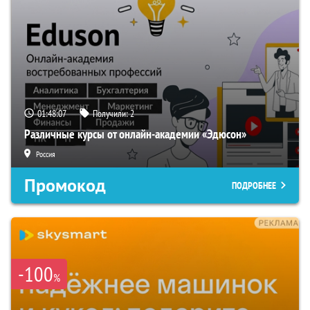
01:48:06
Получили:
2
Различные курсы от онлайн-академии «Эдюсон»
Россия
Промокод
ПОДРОБНЕЕ
-100
%