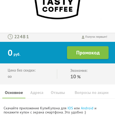
:
:
Получи первым!
0
руб.
Цена без скидки:
Экономия:
∞
10
%
Основное
Адреса
Отзывы
Вопросы по акции
Скачайте приложение КупиКупона для
IOS
или
Android
и
покажите купон с экрана смартфона. Это удобно :)