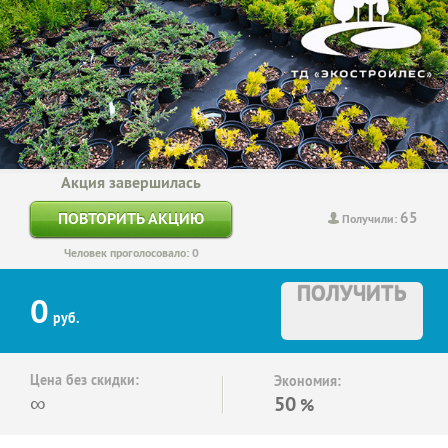
Акция завершилась
65
ПОВТОРИТЬ АКЦИЮ
Получили:
Человек проголосовало: 0
ПОЛУЧИТЬ
0
руб.
Цена без скидки:
Экономия:
∞
50
%