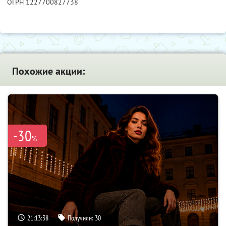
ОГРН 1227700827738
Похожие акции:
-30
%
21:13:37
Получили:
30