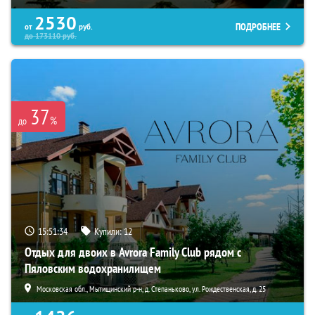
2530
ПОДРОБНЕЕ
от
руб.
до
173110
руб.
37
%
до
15:51:32
Купили:
12
Отдых для двоих в Avrora Family Club рядом с
Пяловским водохранилищем
Московская обл., Мытищинский р-н, д. Степаньково, ул. Рождественская, д. 25