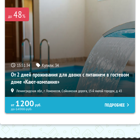
48
%
до
15:51:32
Купили:
34
От 2 дней проживания для двоих с питанием в гостевом
доме «Кают-компания»
Ленинградская обл., г. Ломоносов, Сойкинская дорога, 15-й жилой городок, д. 43
1200
ПОДРОБНЕЕ
от
руб.
до
14900
руб.