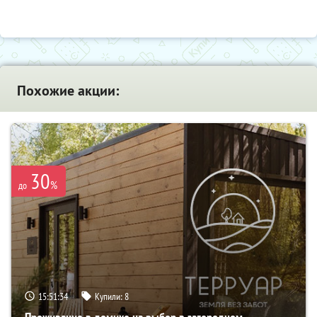
Похожие акции:
30
%
до
15:51:32
Купили:
8