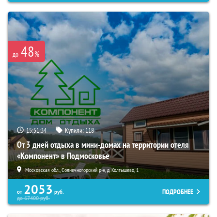
48
%
до
15:51:32
Купили:
118
От 3 дней отдыха в мини-домах на территории отеля
«Компонент» в Подмосковье
Московская обл., Солнечногорский р-н, д. Колтышево, 1
2053
ПОДРОБНЕЕ
от
руб.
до
67400
руб.