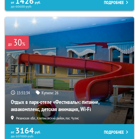
1426
ПОДРОБНЕЕ
от
руб.
до
60600
руб.
30
%
до
15:51:32
Купили:
26
Отдых в парк-отеле «Фестиваль»: питание,
аквакомплекс, детская анимация, Wi-Fi
Рязанская обл., Клепиковский район, пос. Чулис
3164
ПОДРОБНЕЕ
от
руб.
до
107880
руб.