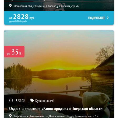
Московская обл., г. Мытищи, д. Ларево, ул. Хвойная, стр. 26
2828
ПОДРОБНЕЕ
от
руб.
до
65700
руб.
35
%
до
15:51:32
Купи первым!
Отдых в экоотеле «Киногородок» в Тверской области
Тверская обл., Бологовский р-н, Выползовское с/п, дер. Михайловское, д. 15