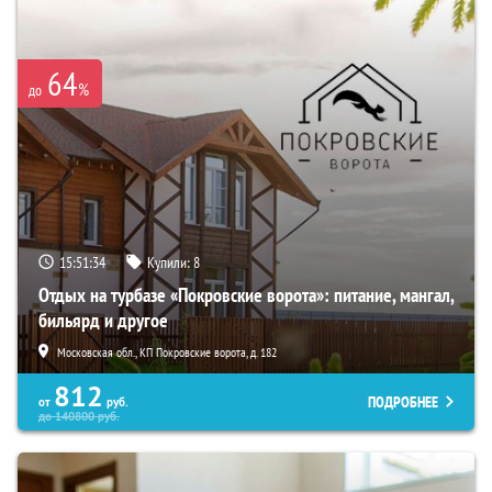
64
%
до
15:51:32
Купили:
8
Отдых на турбазе «Покровские ворота»: питание, мангал,
бильярд и другое
Московская обл., КП Покровские ворота, д. 182
812
ПОДРОБНЕЕ
от
руб.
до
140800
руб.