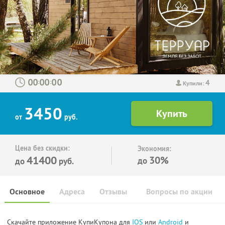
4
:
:
Купили:
3450
от
руб.
Цена без скидки:
Экономия:
41400
30%
до
до
руб.
Основное
Адреса
Отзывы
Вопросы по акции
Скачайте приложение КупиКупона для
IOS
или
Android
и