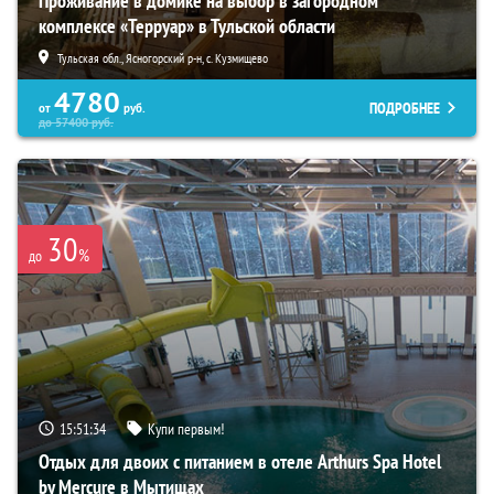
Проживание в домике на выбор в загородном
комплексе «Терруар» в Тульской области
Тульская обл., Ясногорский р-н, с. Кузмищево
4780
ПОДРОБНЕЕ
от
руб.
до
57400
руб.
30
%
до
15:51:32
Купи первым!
Отдых для двоих с питанием в отеле Arthurs Spa Hotel
by Mercure в Мытищах