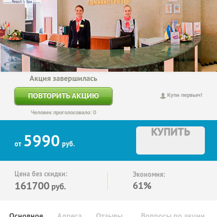
Акция завершилась
ПОВТОРИТЬ АКЦИЮ
Купи первым!
Человек проголосовало: 0
КУПИТЬ
5990
от
руб.
Цена без скидки:
Экономия:
161700
61%
руб.
Основное
Адреса
Отзывы
Вопросы по акции