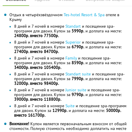
Отдых в четырёхзвёздочном
Tes-hotel Resort & Spa
отеле в
Крыму
8 дней и 7 ночей в номере
Standart
и посещение spa-
программ для двоих. Купон за
5990р.
и доплата на месте:
24800р. вместо 77500р.
8 дней и 7 ночей в номере
Superior
и посещение spa-
программ для двоих. Купон за
6790р.
и доплата на месте:
27400р. вместо 84700р.
8 дней и 7 ночей в номере
Family
и посещение spa-
программ для двоих. Купон за
8590р.
и доплата на месте:
34000р. вместо 105400р.
8 дней и 7 ночей в номере
Standart suite
и посещение spa-
программ для двоих. Купон за
7990р.
и доплата на месте:
32000р. вместо 98400р.
8 дней и 7 ночей в номере
Junior suite
и посещение spa-
программ для двоих. Купон за
9790р.
и доплата на месте:
39000р. вместо 118800р.
8 дней и 7 ночей в номере
Suite
и посещение spa-программ
для двоих. Купон за
12990р.
и доплата на месте:
50000р.
вместо 161700р.
Внимание!
Купон является первоначальным взносом от общей
стоимости. Полную стоимость необходимо доплатить на месте