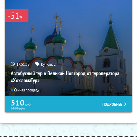
-51
%
17:51:56
Купили:
2
Автобусный тур в Великий Новгород от туроператора
«ХохломаТур»
Сенная площадь
510
ПОДРОБНЕЕ
руб.
5190
руб.