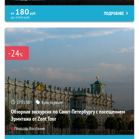
180
ПОДРОБНЕЕ
от
руб.
до
2360
руб.
-24
%
17:51:56
Купи первым!
Обзорная экскурсия по Санкт-Петербургу с посещением
Эрмитажа от Zont Tour
Площадь Восстания