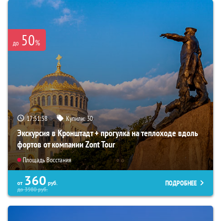
50
%
до
17:51:56
Купили:
30
Экскурсия в Кронштадт + прогулка на теплоходе вдоль
фортов от компании Zont Tour
Площадь Восстания
360
ПОДРОБНЕЕ
от
руб.
до
3980
руб.