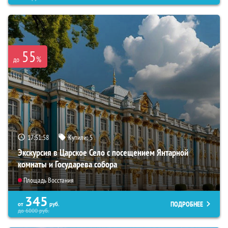
55
%
до
17:51:56
Купили:
5
Экскурсия в Царское Село с посещением Янтарной
комнаты и Государева собора
Площадь Восстания
345
ПОДРОБНЕЕ
от
руб.
до
6000
руб.