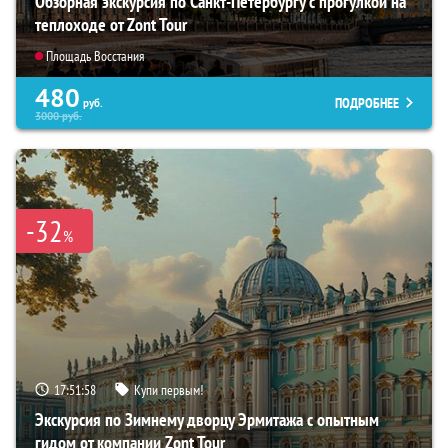
Обзорная экскурсия по Санкт-Петербургу с прогулкой на
теплоходе от Zont Tour
Площадь Восстания
480
ПОДРОБНЕЕ
руб.
3000
руб.
-32
%
17:51:56
Купи первым!
Экскурсия по Зимнему дворцу Эрмитажа с опытным
гидом от компании Zont Tour