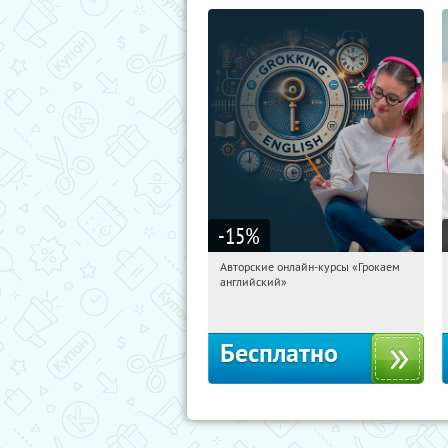
-15
%
Авторские онлайн-курсы «Грокаем
16:13:14
Получили:
4
английский»
Россия
Бесплатно