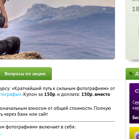
1
Вопросы по акции
Д
урсу: «Кратчайший путь к сильным фотографиям» от
отографы»
. Купон за
150р
. и доплата:
150р. вместо
Ски
воначальным взносом от общей стоимости. Полную
ка
ь через банк или сайт
Бе
ым фотографиям» включает в себя: