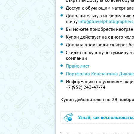
открытии доступа ко всем обуч
Доступ к обучающим материалам
Дополнительную информацию мож
почту
info@travelphotographers
Вы можете приобрести неограни
Купон действует на одного чел
Доплата производится через ба
Скидка по купону не суммируе
компании
Прайс-лист
Портфолио Константина Диков
Информацию по условиям акции
+7 (952) 243-47-74
Купон действителен по 29 ноябр
Узнай, как воспользовать