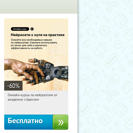
-60
%
Онлайн-курсы по нейросетям от
16:13:14
Получили:
6
академии «Эдюсон»
Москва
Бесплатно