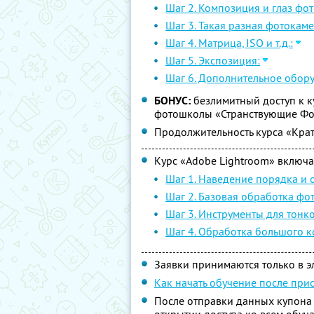
Шаг 2. Композиция и глаз фо
Шаг 3. Такая разная фотокаме
Шаг 4. Матрица, ISO и т.д.:
Шаг 5. Экспозиция:
Шаг 6. Дополнительное обор
БОНУС:
безлимитный доступ к к
фотошколы «Странствующие Фо
Продолжительность курса «Крат
Курс «Adobe Lightroom» включае
Шаг 1. Наведение порядка и 
Шаг 2. Базовая обработка фо
Шаг 3. Инструменты для тонк
Шаг 4. Обработка большого ко
Заявки принимаются только в 
Как начать обучение после при
После отправки данных купона 