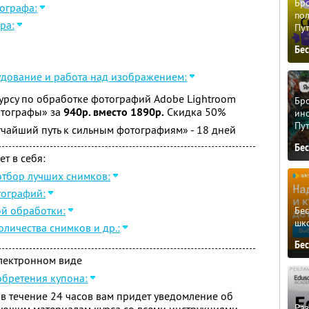
Бро
тографа:
пол
ра:
Пу
Бе
удование и работа над изображением:
урсу по обработке фотографий Adobe Lightroom
Бро
тографы» за
940р. вместо 1890р.
Скидка 50%
ино
Пу
чайший путь к сильным фотографиям» - 18 дней
Бе
т в себя:
отбор лучших снимков:
тографий:
ой обработки:
Бе
шк
личества снимков и др.:
Бе
электронном виде
обретения купона:
в течение 24 часов вам придет уведомление об
Ра