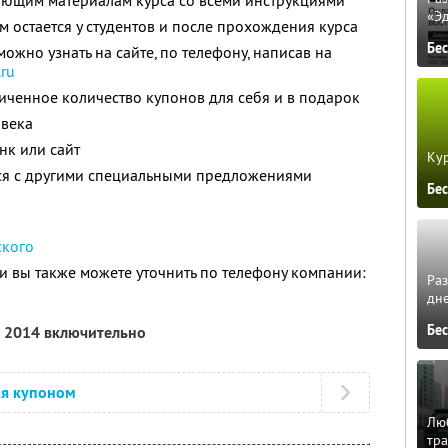
ающим материалам курса со всеми инструкциями
«Э
 остается у студентов и после прохождения курса
Бе
но узнать на сайте, по телефону, написав на
.ru
ченное количество купонов для себя и в подарок
овека
нк или сайт
Кур
тся с другими специальными предложениями
Бе
ского
 вы также можете уточнить по телефону компании:
Ра
дне
Бе
я 2014 включительно
ся купоном
Люб
тра