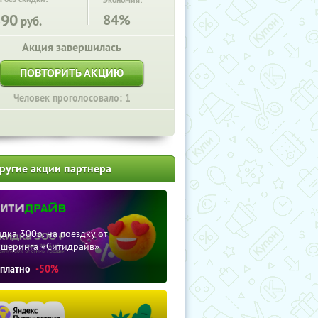
Экономия:
890
84%
руб.
Акция завершилась
ПОВТОРИТЬ АКЦИЮ
Человек проголосовало: 1
ругие акции партнера
дка 300р. на поездку от
ршеринга «Ситидрайв»
сплатно
-50%