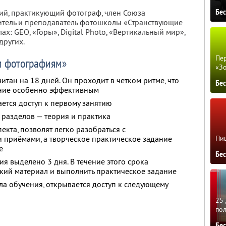
Бе
кий, практикующий фотограф, член Союза
итель и преподаватель фотошколы «Странствующие
х: GEO, «Горы», Digital Photo, «Вертикальный мир»,
других.
Пер
м фотографиям»
«З
итан на 18 дней. Он проходит в четком ритме, что
Бе
ение особенно эффективным
ается доступ к первому занятию
 разделов — теория и практика
кта, позволят легко разобраться с
Пиц
 приёмами, а творческое практическое задание
е
Бе
я выделено 3 дня. В течение этого срока
кий материал и выполнить практическое задание
ла обучения, открывается доступ к следующему
25 
по
Бе