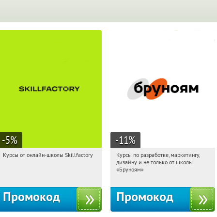
-5
%
-11
%
Курсы от онлайн-школы Skillfactory
Курсы по разработке, маркетингу,
16:13:14
Получи первым!
16:13:14
Получи первым!
дизайну и не только от школы
Россия
Россия
«Бруноям»
Промокод
Промокод