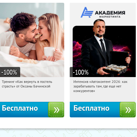
-100
%
-100
%
Тренинг «Как вернуть в постель
Интенсив «Автоконтент 2026: как
16:13:14
Получили:
16
16:13:14
Получили:
4
страсть» от Оксаны Бачинской
зарабатывать там, где еще нет
Россия
Россия
конкурентов»
Бесплатно
Бесплатно