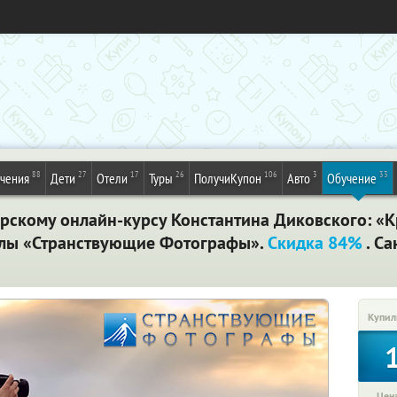
88
27
17
26
106
3
33
ечения
Дети
Отели
Туры
ПолучиКупон
Авто
Обучение
орскому онлайн-курсу Константина Диковского: «
лы «Странствующие Фотографы».
Скидка 84%
. Са
Купил
Цена