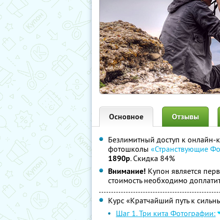
Основное
Отзывы
Безлимитный доступ к онлайн-к
фотошколы
«Странствующие Ф
1890р
. Скидка 84%
Внимание!
Купон является пер
стоимость необходимо доплатит
Курс «Кратчайший путь к сильн
Шаг 1. Три кита Фотографии: