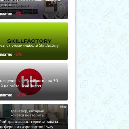
дюсон»
сплатно
-5%
сы от онлайн-школы Skillfactory
сплатно
-5%
змещение вашей вакансии на 30
й на сайте HeadHunter
сплатно
-100%
ой трансфер от сервиса заказа
нсферов из аэропортов i'way