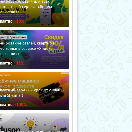
нирование отеля для всех
ьзователей сервиса «Яндекс
тешествия»
сплатно
-10%
нирование отелей, квартир и
го жилья в сервисе «Яндекс
тешествия»
сплатно
-12%
сплатный вводный урок от онлайн-
олы Skysmart
сплатно
-100%
зличные курсы от онлайн-академии