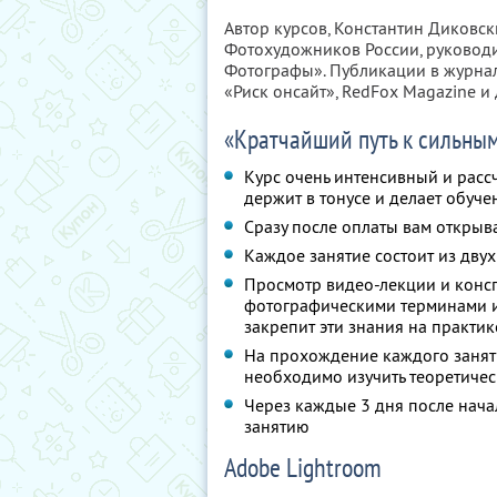
Автор курсов, Константин Диковс
Фотохудожников России, руковод
Фотографы». Публикации в журнала
«Риск онсайт», RedFox Magazine и 
«Кратчайший путь к сильны
Курс очень интенсивный и рассч
держит в тонусе и делает обуч
Сразу после оплаты вам открыв
Каждое занятие состоит из двух
Просмотр видео-лекции и конспе
фотографическими терминами и
закрепит эти знания на практик
На прохождение каждого заняти
необходимо изучить теоретичес
Через каждые 3 дня после нача
занятию
Adobe Lightroom