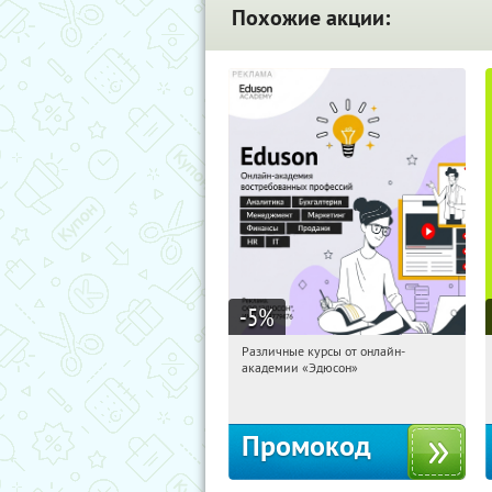
Похожие акции:
-5
%
Различные курсы от онлайн-
16:13:14
Получили:
2
академии «Эдюсон»
Россия
Промокод