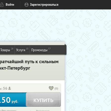
Войти
Зарегистрироваться
28
15
57
Товары
Услуги
Промокоды
Кратчайший путь к сильным
нкт-Петербург
56
(0)
и:
150
КУПИТЬ
руб.
 без скидки: