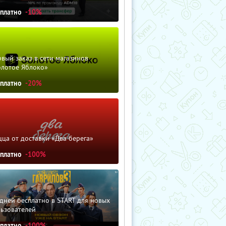
сплатно
-10%
вый заказ в сети магазинов
олотое Яблоко»
сплатно
-20%
ца от доставки «Два берега»
сплатно
-100%
дней бесплатно в START для новых
льзователей
сплатно
-100%