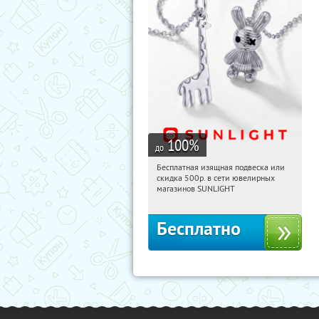
100
%
до
Бесплатная изящная подвеска или
09:28:46
Получили:
74
скидка 500р. в сети ювелирных
Россия
магазинов SUNLIGHT
Бесплатно