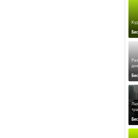
Кур
Бе
Ра
дне
Бе
Люб
тра
Бе