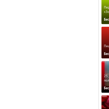
Пер
«З
Бе
Пиц
Бе
25 
по
Бе