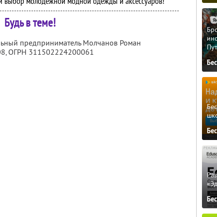
й выбор молодежной модной одежды и аксессуаров!
Будь в теме!
Бро
ино
альный предприниматель Молчанов Роман
Пу
08
, ОГРН 311502224200061
Бе
Бе
шк
Бе
Ра
«Э
Бе