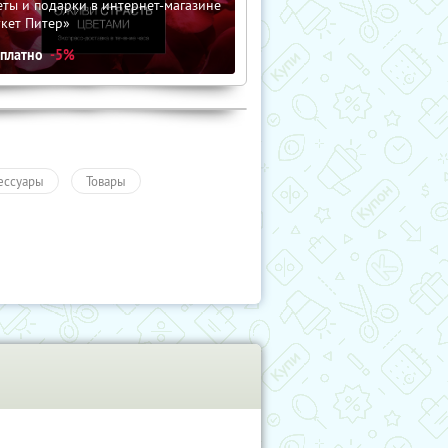
ты и подарки в интернет-магазине
кет Питер»
сплатно
-5%
ессуары
Товары