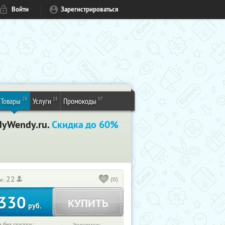
Войти
Зарегистрироваться
28
15
57
Товары
Услуги
Промокоды
ndyWendy.ru.
Скидка до 60%
22
(0)
и:
330
КУПИТЬ
руб.
 без скидки: