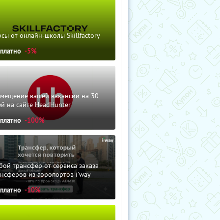
сы от онлайн-школы Skillfactory
сплатно
-5%
змещение вашей вакансии на 30
й на сайте HeadHunter
сплатно
-100%
ой трансфер от сервиса заказа
нсферов из аэропортов i'way
сплатно
-10%