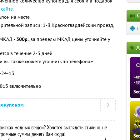
ченное количество купонов для себя и в подарок
 сайте
О
упон на месте
рительной записи: 1-й Красногвардейский проезд,
t
 МКАД -
300р.
, за пределы МКАД цены уточняйте у
Д
ется в течение 2-3 дней
 вы также можете уточнить по телефонам
9-24-13
Ски
ка
2013 включительно
Бе
ся купоном
Бро
пол
Пу
оисках модных вещей? Хочется выглядеть стильно, не
громные суммы денег? Вам сюда!
Бе