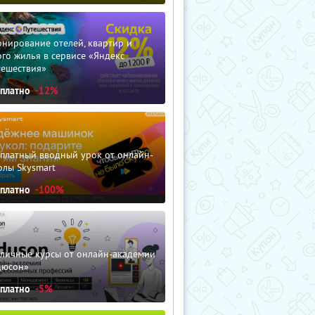
нирование отелей, квартир и
го жилья в сервисе «Яндекс
тешествия»
сплатно
-12%
сплатный вводный урок от онлайн-
олы Skysmart
сплатно
-100%
зличные курсы от онлайн-академии
дюсон»
сплатно
-5%