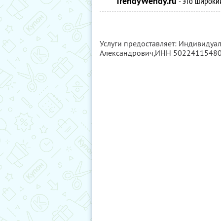
TrendyWendy.ru
- это широки
Услуги предоставляет: Индивиду
Александрович,
ИНН 5022411548