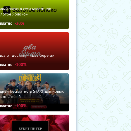
вый заказ в сети магазинов
олотое Яблоко»
сплатно
-20%
ца от доставки «Два берега»
сплатно
-100%
дней бесплатно в START для новых
льзователей
сплатно
-100%