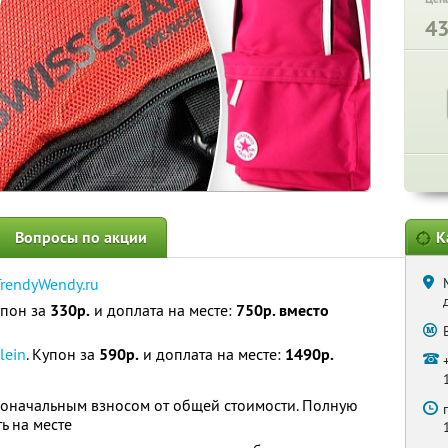
4
Вопросы по акции
К
TrendyWendy.ru
упон за
330р.
и доплата на месте:
750р. вместо
lein
. Купон за
590р.
и доплата на месте:
1490р.
воначальным взносом от общей стоимости. Полную
ь на месте