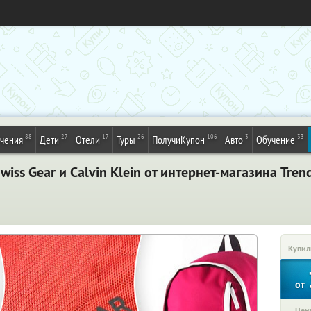
88
27
17
26
106
3
33
ечения
Дети
Отели
Туры
ПолучиКупон
Авто
Обучение
Swiss Gear и Calvin Klein от интернет-магазина Tre
Купил
от
Цена