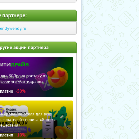
 партнере:
rendywendy.ru
ругие акции партнера
дка 300р. на поездку от
ршеринга «Ситидрайв»
сплатно
-50%
нирование отеля для всех
ьзователей сервиса «Яндекс
тешествия»
сплатно
-10%