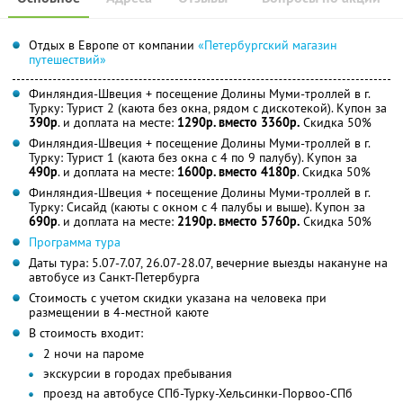
Отдых в Европе от компании
«Петербургский магазин
путешествий»
Финляндия-Швеция + посещение Долины Муми-троллей в г.
Турку: Турист 2 (каюта без окна, рядом с дискотекой). Купон за
390р
. и доплата на месте:
1290р. вместо 3360р.
Скидка 50%
Финляндия-Швеция + посещение Долины Муми-троллей в г.
Турку: Турист 1 (каюта без окна с 4 по 9 палубу). Купон за
490р
. и доплата на месте:
1600р. вместо 4180р
. Скидка 50%
Финляндия-Швеция + посещение Долины Муми-троллей в г.
Турку: Сисайд (каюты с окном с 4 палубы и выше). Купон за
690р
. и доплата на месте:
2190р. вместо 5760р.
Скидка 50%
Программа тура
Даты тура: 5.07-7.07, 26.07-28.07, вечерние выезды накануне на
автобусе из Санкт-Петербурга
Стоимость с учетом скидки указана на человека при
размещении в 4-местной каюте
В стоимость входит:
2 ночи на пароме
экскурсии в городах пребывания
проезд на автобусе СПб-Турку-Хельсинки-Порвоо-СПб