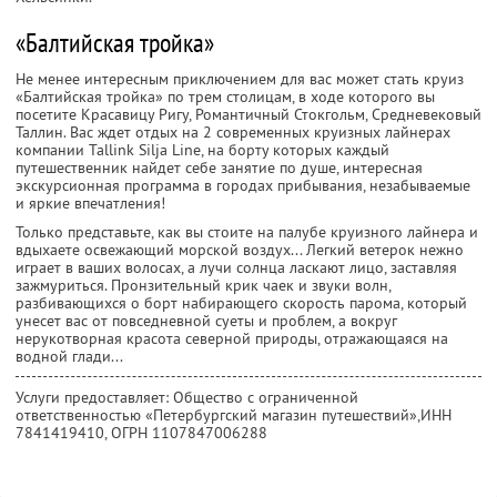
«Балтийская тройка»
Не менее интересным приключением для вас может стать круиз
«Балтийская тройка» по трем столицам, в ходе которого вы
посетите Красавицу Ригу, Романтичный Стокгольм, Средневековый
Таллин. Вас ждет отдых на 2 современных круизных лайнерах
компании Tallink Silja Line, на борту которых каждый
путешественник найдет себе занятие по душе, интересная
экскурсионная программа в городах прибывания, незабываемые
и яркие впечатления!
Только представьте, как вы стоите на палубе круизного лайнера и
вдыхаете освежающий морской воздух... Легкий ветерок нежно
играет в ваших волосах, а лучи солнца ласкают лицо, заставляя
зажмуриться. Пронзительный крик чаек и звуки волн,
разбивающихся о борт набирающего скорость парома, который
унесет вас от повседневной суеты и проблем, а вокруг
нерукотворная красота северной природы, отражающаяся на
водной глади...
Услуги предоставляет: Общество с ограниченной
ответственностью «Петербургский магазин путешествий»,
ИНН
7841419410
, ОГРН 1107847006288