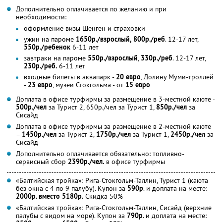
Дополнительно оплачивается по желанию и при
необходимости:
оформление визы Шенген и страховки
ужин на пароме
1650р./взрослый,
800р./реб
. 12-17 лет,
550р./ребенок
6-11 лет
завтраки на пароме
550р./взрослый
,
330р./реб
. 12-17 лет,
230р./реб.
6-11 лет
входные билеты в аквапарк -
20 евро
, Долину Муми-троллей
-
23 евро
, музеи Стокгольма - от
15 евро
Доплата в офисе турфирмы за размещение в 3-местной каюте -
500р./чел
за Турист 2, 650р./чел за Турист 1,
850р./чел
за
Сисайд
Доплата в офисе турфирмы за размещение в 2-местной каюте
–
1450р./чел
за Турист 2,
1750р./чел
за Турист 1,
2450р./чел
за
Сисайд
Дополнительно оплачивается обязательно: топливно-
сервисный сбор
2390р./чел.
в офисе турфирмы
«Балтийская тройка»: Рига-Стокгольм-Таллин, Турист 1 (каюта
без окна с 4 по 9 палубу). Купон за
590р
. и доплата на месте:
2000р. вместо 5180р.
Скидка 50%
«Балтийская тройка»: Рига-Стокгольм-Таллин, Сисайд (верхние
палубы с видом на море). Купон за
790р
. и доплата на месте: