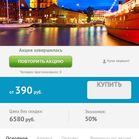
Акция завершилась
ПОВТОРИТЬ АКЦИЮ
Купи первым!
Человек проголосовало: 0
КУПИТЬ
390
от
руб.
Цена без скидки:
Экономия:
6580
50%
руб.
Основное
Адреса
Отзывы
Вопросы по акции