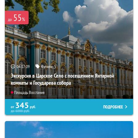
55
%
до
04:17:08
Купили:
5
Экскурсия в Царское Село с посещением Янтарной
комнаты и Государева собора
Площадь Восстания
345
ПОДРОБНЕЕ
от
руб.
до
6000
руб.