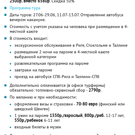
2500р. вместо 6580р
. Скидка 50%
Программа тура
Даты туров: 27.06-29.06, 11.07-13.07. Отправление автобуса
вечером накануне.
Стоимость с учетом указана на человека при размещении в 4-
местной каюте
В стоимость входит:
экскурсионное обслуживание в Риге, Стокгольме и Таллине
размещение 2 ночи на пароме в 4-местной каюте
выбранной категории
развлекательная программа на пароме
завтраки на пароме
проезд на автобусе СПб-Рига и Таллинн-СПб
Дополнительно оплачивается (в офисе турфирмы)
обязательно: топливно-сервисный сбор -
2790р
.
По желанию и при необходимости:
оформление визы и страховки -
70-80 евро
(финский или
шведский Шенген)
1 ужин на пароме
1550р./взрослый
,
800р./реб.
12-17 лет,
550р./ребенок
6-11 лет
входные билеты в музеи