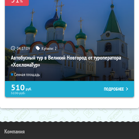
%
04:17:08
Купили:
2
Автобусный тур в Великий Новгород от туроператора
«ХохломаТур»
Сенная площадь
510
ПОДРОБНЕЕ
руб.
5190
руб.
Компания