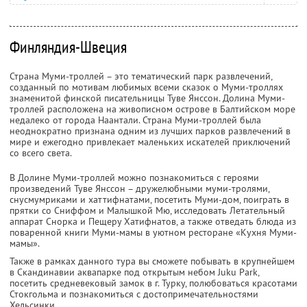
Финляндия-Швеция
Страна Муми-троллей – это тематический парк развлечений,
созданный по мотивам любимых всеми сказок о Муми-троллях
знаменитой финской писательницы Туве Янссон. Долина Муми-
троллей расположена на живописном острове в Балтийском море
недалеко от города Наантали. Страна Муми-троллей была
неоднократно признана одним из лучших парков развлечений в
мире и ежегодно привлекает маленьких искателей приключений
со всего света.
В Долине Муми-троллей можно познакомиться с героями
произведений Туве Янссон – дружелюбными муми-тролями,
снусмумриками и хаттифнатами, посетить Муми-дом, поиграть в
прятки со Сниффом и Малышкой Мю, исследовать Летательный
аппарат Снорка и Пещеру Хатифнатов, а также отведать блюда из
поваренной книги Муми-мамы в уютном ресторане «Кухня Муми-
мамы».
Также в рамках данного тура вы сможете побывать в крупнейшем
в Скандинавии аквапарке под открытым небом Juku Park,
посетить средневековый замок в г. Турку, полюбоваться красотами
Стокгольма и познакомиться с достопримечательностями
Хельсинки.