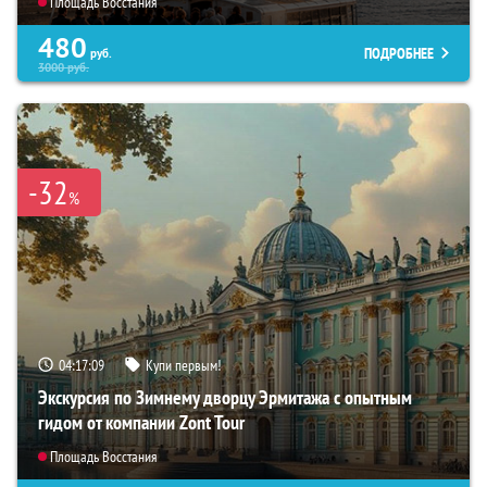
Площадь Восстания
480
ПОДРОБНЕЕ
руб.
3000
руб.
-32
%
04:17:08
Купи первым!
Экскурсия по Зимнему дворцу Эрмитажа с опытным
гидом от компании Zont Tour
Площадь Восстания