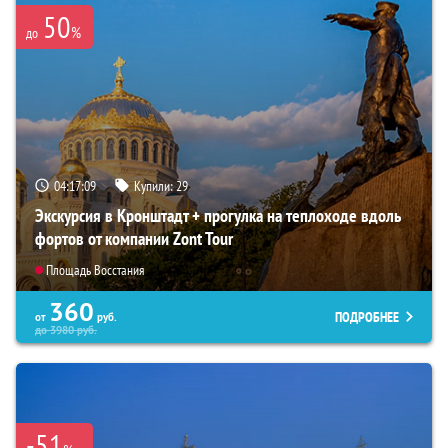
50
%
до
04:17:08
Купили:
29
Экскурсия в Кронштадт + прогулка на теплоходе вдоль
фортов от компании Zont Tour
Площадь Восстания
360
ПОДРОБНЕЕ
от
руб.
до
3980
руб.
-51