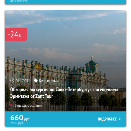
до
2360
руб.
-24
%
04:17:08
Купи первым!
Обзорная экскурсия по Санкт-Петербургу с посещением
Эрмитажа от Zont Tour
Площадь Восстания
660
ПОДРОБНЕЕ
руб.
2900
руб.