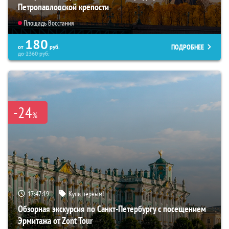
Петропавловской крепости
Площадь Восстания
180
ПОДРОБНЕЕ
от
руб.
до
2360
руб.
-24
%
17:47:18
Купи первым!
Обзорная экскурсия по Санкт-Петербургу с посещением
Эрмитажа от Zont Tour