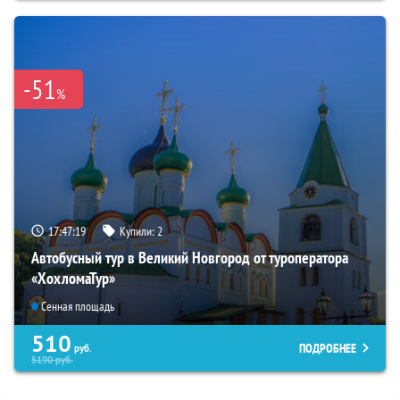
-51
%
17:47:18
Купили:
2
Автобусный тур в Великий Новгород от туроператора
«ХохломаТур»
Сенная площадь
510
ПОДРОБНЕЕ
руб.
5190
руб.