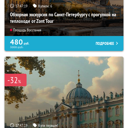
17:47:18
Купили:
6
Обзорная экскурсия по Санкт-Петербургу с прогулкой на
теплоходе от Zont Tour
Площадь Восстания
480
ПОДРОБНЕЕ
руб.
3000
руб.
-32
%
17:47:18
Купи первым!