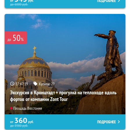
ПОДРОБНЕЕ
от
руб.
до
6000
руб.
50
%
до
17:47:18
Купили:
29
Экскурсия в Кронштадт + прогулка на теплоходе вдоль
фортов от компании Zont Tour
Площадь Восстания
360
ПОДРОБНЕЕ
от
руб.
до
3980
руб.