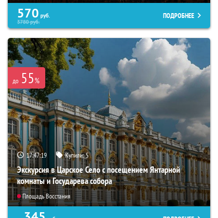
570
ПОДРОБНЕЕ
руб.
3780
руб.
55
%
до
17:47:18
Купили:
5
Экскурсия в Царское Село с посещением Янтарной
комнаты и Государева собора
Площадь Восстания
345