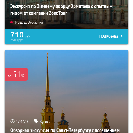
Экскурсия по Зимнему дворцу Эрмитажа с опытным
гидом от компании Zont Tour
Площадь Восстания
710
ПОДРОБНЕЕ
руб.
3500
руб.
51
%
до
17:47:18
Купили:
1
Обзорная экскурсия по Санкт-Петербургу с посещением