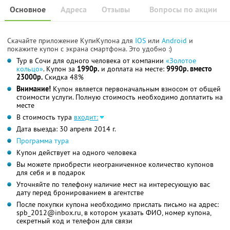
Основное
Адреса
Отзывы
Вопросы по акции
Скачайте приложение КупиКупона для
IOS
или
Android
и
покажите купон с экрана смартфона. Это удобно :)
Тур в Сочи для одного человека от компании
«Золотое
кольцо»
. Купон за
1990р.
и доплата на месте:
9990р. вместо
23000р.
Скидка 48%
Внимание!
Купон является первоначальным взносом от общей
стоимости услуги. Полную стоимость необходимо доплатить на
месте
В стоимость тура
входит:
Дата выезда: 30 апреля 2014 г.
Программа тура
Купон действует на одного человека
Вы можете приобрести неограниченное количество купонов
для себя и в подарок
Уточняйте по телефону наличие мест на интересующую вас
дату перед бронированием в агентстве
После покупки купона необходимо прислать письмо на адрес:
spb_2012@inbox.ru, в котором указать ФИО, номер купона,
секретный код и телефон для связи