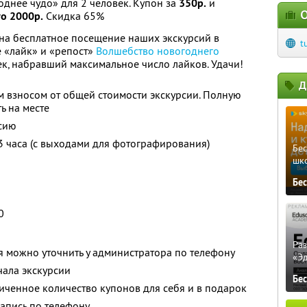
однее чудо» для 2 человек. Купон за
350р.
и
О
то 2000р.
Скидка 65%
на бесплатное посещение наших экскурсий в
t
е «лайк» и «репост»
Волшебство новогоднего
век, набравший максимальное число лайков. Удачи!
Д
 взносом от общей стоимости экскурсии. Полную
ь на месте
рсию
3 часа (с выходами для фотографирования)
Бе
шк
Бе
0
Ра
 можно уточнить у администратора по телефону
«Э
чала экскурсии
Бе
ченное количество купонов для себя и в подарок
апись по телефону