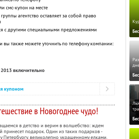
и смс-купон на месте
группы агентство оставляет за собой право
я
Кур
тся с другими специальными предложениями
Бе
 вы также можете уточнить по телефону компании:
Ра
дне
я 2013 включительно
Бе
ся купоном
Люб
тешествие в Новогоднее чудо!
тра
Бе
ащаемся в детство и верим в волшебство: ждем
 принесет подарок. Один из таких подарков -
у Петербургу, великолепно украшенному елками,