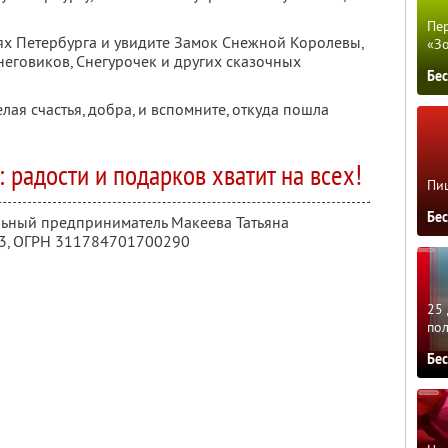
Пер
х Петербурга и увидите Замок Снежной Королевы,
«З
неговиков, Снегурочек и других сказочных
Бе
ая счастья, добра, и вспомните, откуда пошла
 радости и подарков хватит на всех!
Пиц
Бе
льный предприниматель Макеева Татьяна
3
, ОГРН 311784701700290
25 
по
Бе