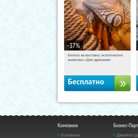
-37
%
Билеты на выставку экзотических
19:28:35
Получили:
21
животных «Дом драконов»
Звёздная
Улица Дыбенко
Беговая
Бесплатно
Компания
Бизнес-Пар
Основное
Давайте сд