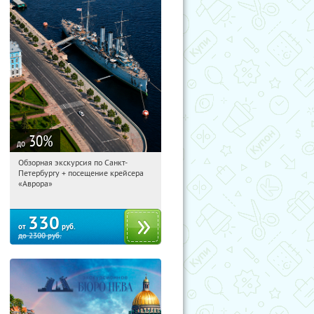
30
%
до
Обзорная экскурсия по Санкт-
19:28:35
Купи первым!
Петербургу + посещение крейсера
Площадь Восстания
«Аврора»
330
от
руб.
до
2300
руб.