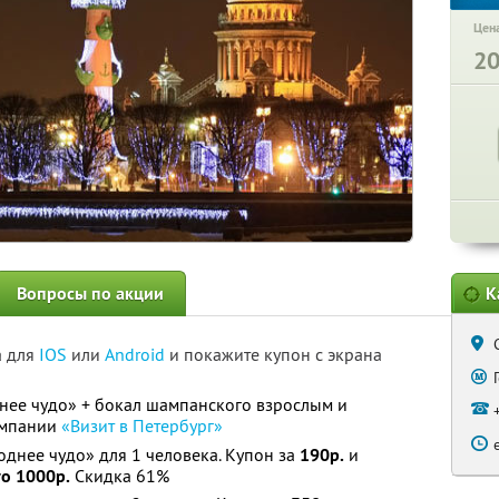
Цена
2
Вопросы по акции
К
а для
IOS
или
Android
и покажите купон с экрана
нее чудо» + бокал шампанского взрослым и
омпании
«Визит в Петербург»
однее чудо» для 1 человека. Купон за
190р.
и
то 1000р.
Скидка 61%