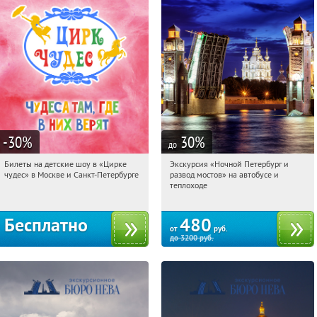
-30
%
30
%
до
Билеты на детские шоу в «Цирке
Экскурсия «Ночной Петербург и
19:28:35
Получили:
3284
19:28:35
Купи первым!
чудес» в Москве и Санкт-Петербурге
развод мостов» на автобусе и
Нагорная
Калужская
Площадь Восстания
теплоходе
Речной вокзал
Молодёжная
Московская
Бесплатно
480
от
руб.
до
3200
руб.