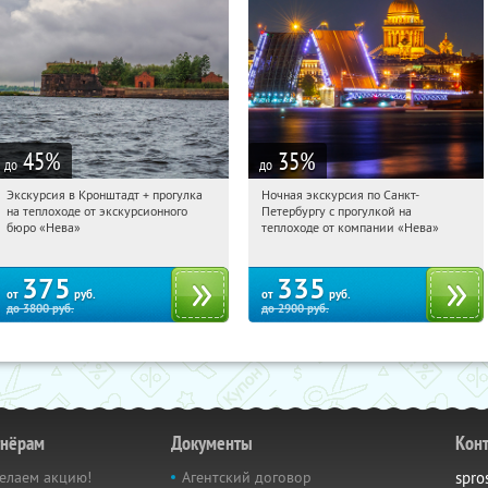
45
%
35
%
до
до
Экскурсия в Кронштадт + прогулка
Ночная экскурсия по Санкт-
19:28:35
Купи первым!
19:28:35
Купи первым!
на теплоходе от экскурсионного
Петербургу с прогулкой на
Гостиный двор
Гостиный двор
бюро «Нева»
теплоходе от компании «Нева»
375
335
от
руб.
от
руб.
до
3800
руб.
до
2900
руб.
тнёрам
Документы
Кон
елаем акцию!
Агентский договор
spro