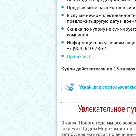
Предъявляйте распечатанный ил
В случае неукомплектованности 
предложить другую дату и врем
Скидка по купону не суммируе
компании
Информацию по условиям акции
+7 (904) 610-78-61
Прайс-лист
Купон действителен по 13 январ
Узнай, как воспользовать
Увлекательное пу
В канун Нового года мы все возвр
встречи с Дедом Морозом, который
автобусная экскурсия по вечернем