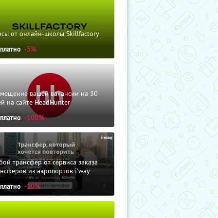
сы от онлайн-школы Skillfactory
сплатно
-5%
змещение вашей вакансии на 30
й на сайте HeadHunter
сплатно
-100%
ой трансфер от сервиса заказа
нсферов из аэропортов i'way
сплатно
-10%