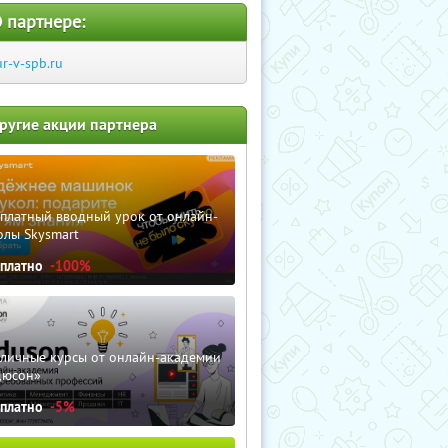
 партнере:
ur-v-spb.ru
ругие акции партнера
сплатный вводный урок от онлайн-
олы Skysmart
сплатно
-100%
зличные курсы от онлайн-академии
дюсон»
сплатно
-5%