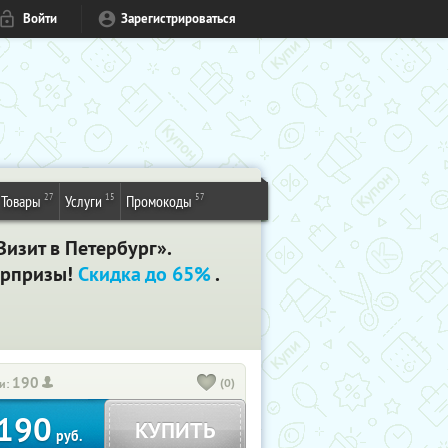
Войти
Зарегистрироваться
27
15
57
Товары
Услуги
Промокоды
Визит в Петербург».
юрпризы!
Скидка до 65%
.
190
(0)
и:
190
КУПИТЬ
руб.