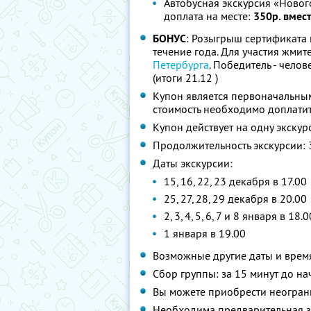
Автобусная экскурсия «Новог
доплата на месте:
350р. вмес
БОНУС
: Розыгрыш сертификата 
течение года. Для участия жмит
Петербурга
. Победитель - чело
(итоги 21.12 )
Купон является первоначальным
стоимость необходимо доплатит
Купон действует на одну экску
Продолжительность экскурсии: 
Даты экскурсии:
15, 16, 22, 23 декабря в 17.00
25, 27, 28, 29 декабря в 20.00
2, 3, 4, 5, 6, 7 и 8 января в 18.0
1 января в 19.00
Возможные другие даты и время
Сбор группы: за 15 минут до на
Вы можете приобрести неограни
Необходима предварительная з