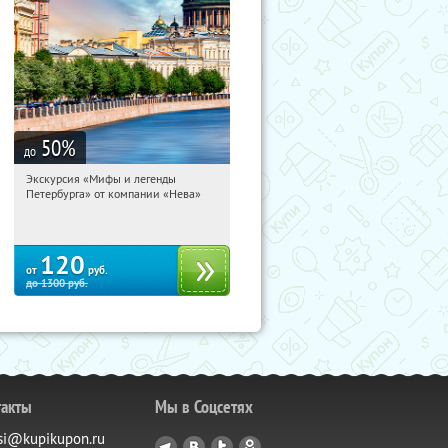
50
%
до
Экскурсия «Мифы и легенды
19:28:35
Купи первым!
Петербурга» от компании «Нева»
Гостиный двор
120
от
руб.
до
1300
руб.
такты
Мы в Соцсетях
si@kupikupon.ru