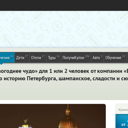
86
27
17
26
106
3
33
ечения
Дети
Отели
Туры
ПолучиКупон
Авто
Обучение
огоднее чудо» для 1 или 2 человек от компании «
 историю Петербурга, шампанское, сладости и с
Купил
от