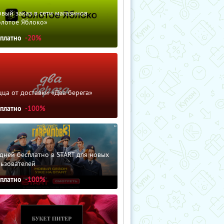
вый заказ в сети магазинов
олотое Яблоко»
сплатно
-20%
ца от доставки «Два берега»
сплатно
-100%
дней бесплатно в START для новых
льзователей
сплатно
-100%