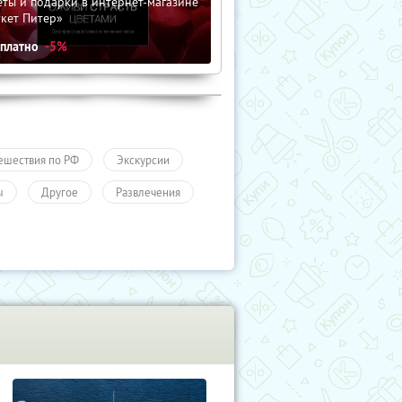
ты и подарки в интернет-магазине
кет Питер»
сплатно
-5%
ешествия по РФ
Экскурсии
ы
Другое
Развлечения