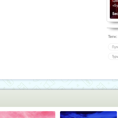
Цве
«Бу
Бе
Теги:
Пут
Тур