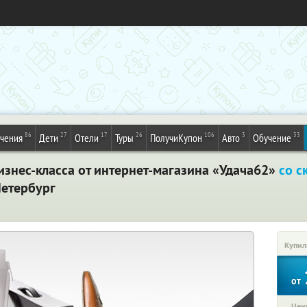
86
27
17
26
106
3
33
ечения
Дети
Отели
Туры
ПолучиКупон
Авто
Обучение
изнес-класса от интернет-магазина «Удача62»
со с
Петербург
Купил
от
Цена