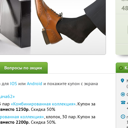
4
Вопросы по акции
К
а для
IOS
или
Android
и покажите купон с экрана
дача62»
5 пар
«Комбинированная коллекция»
. Купон за
 вместо 1250р.
Скидка 50%
рованная коллекция»
, хлопок, 30 пар. Купон за
 вместо 2200р.
Скидка 50%.