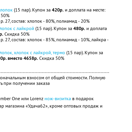
хлопок
(15 пар). Купон за
420р.
и доплата на месте:
 50%
. 27, состав: хлопок - 80%, полиамид - 20%
хлопок с лайкрой
(15 пар). Купон за
480р.
и доплата
р.
Скидка 50%
. 27, состав: хлопок - 85%, полиамид - 10%, лайкра -
лопок, хлопок с лайкрой, термо
(15 пар). Купон за
0р. вместо 4658р.
Скидка 50%
воначальным взносом от общей стоимости. Полную
ь при получении заказа
umber One или Lorenz
нож-визитка
в подарок
ар магазина «Удача62», кроме оптовых продаж и