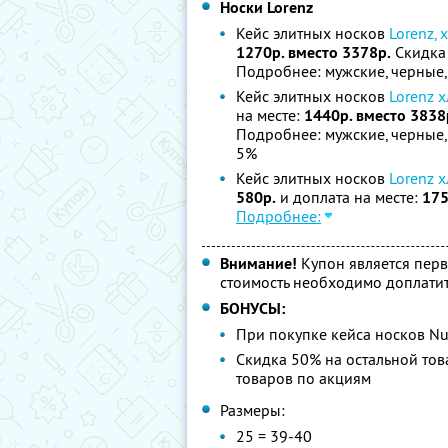
Носки Lorenz
Кейс элитных носков
Lorenz, 
1270р. вместо 3378р.
Скидка
Подробнее: мужские, черные, р
Кейс элитных носков
Lorenz 
на месте:
1440р. вместо 3838
Подробнее: мужские, черные, р
5%
Кейс элитных носков
Lorenz х
580р.
и доплата на месте:
175
Подробнее:
Внимание!
Купон является пер
стоимость необходимо доплатит
БОНУСЫ:
При покупке кейса носков N
Скидка 50% на остальной тов
товаров по акциям
Размеры:
25 = 39-40