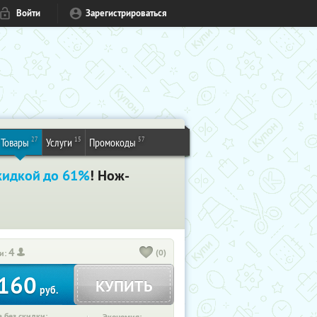
Войти
Зарегистрироваться
27
15
57
Товары
Услуги
Промокоды
кидкой до 61%
! Нож-
4
(0)
и:
160
КУПИТЬ
руб.
 без скидки: