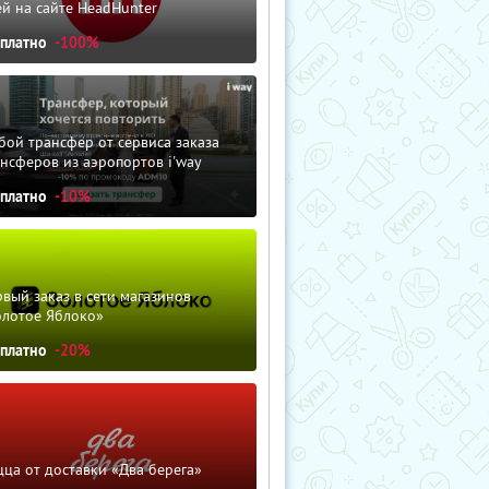
й на сайте HeadHunter
сплатно
-100%
ой трансфер от сервиса заказа
нсферов из аэропортов i'way
сплатно
-10%
вый заказ в сети магазинов
олотое Яблоко»
сплатно
-20%
ца от доставки «Два берега»