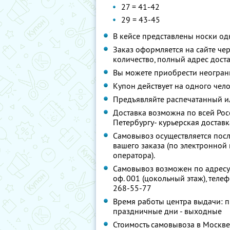
27 = 41-42
29 = 43-45
В кейсе представлены носки од
Заказ оформляется на сайте чер
количество, полный адрес дост
Вы можете приобрести неограни
Купон действует на одного чел
Предъявляйте распечатанный и
Доставка возможна по всей Росс
Петербургу- курьерская достав
Самовывоз осуществляется пос
вашего заказа (по электронной п
оператора).
Самовывоз возможен по адресу: г.
оф. 001 (цокольный этаж), телеф
268-55-77
Время работы центра выдачи: пн-
праздничные дни - выходные
Стоимость самовывоза в Москве