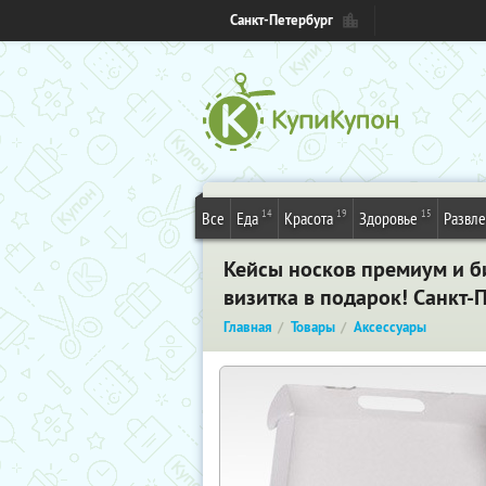
Санкт-Петербург
14
19
15
Все
Еда
Красота
Здоровье
Развл
Кейсы носков премиум и б
визитка в подарок! Санкт-
Главная
Товары
Аксессуары