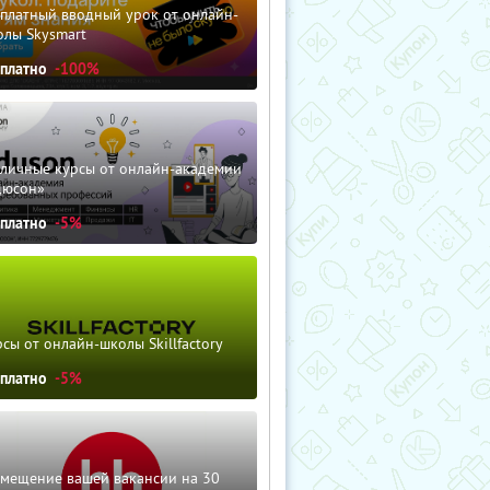
сплатный вводный урок от онлайн-
олы Skysmart
сплатно
-100%
зличные курсы от онлайн-академии
дюсон»
сплатно
-5%
сы от онлайн-школы Skillfactory
сплатно
-5%
змещение вашей вакансии на 30