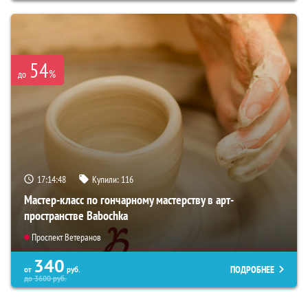
54
%
до
17:14:47
Купили:
116
Мастер-класс по гончарному мастерству в арт-
пространстве Babochka
Проспект Ветеранов
340
ПОДРОБНЕЕ
от
руб.
до
3600
руб.