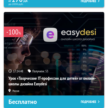
ПОДРОБНЕЕ
от
руб.
до
2090
руб.
-100
%
17:14:47
Получили:
53
Урок «Творческие IT-профессии для детей» от онлайн-
школы дизайна Easydesi
Россия
Бесплатно
ПОДРОБНЕЕ